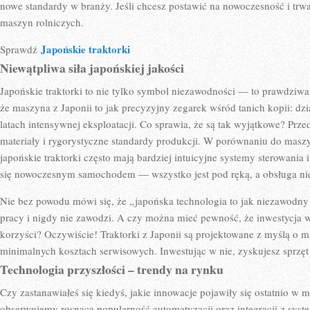
nowe standardy w branży. Jeśli chcesz postawić na nowoczesność i trwa
maszyn rolniczych.
Japońskie traktorki
Sprawdź
Niewątpliwa siła japońskiej jakości
Japońskie traktorki to nie tylko symbol niezawodności — to prawdziwa
że maszyna z Japonii to jak precyzyjny zegarek wśród tanich kopii: dzi
latach intensywnej eksploatacji. Co sprawia, że są tak wyjątkowe? Prz
materiały i rygorystyczne standardy produkcji. W porównaniu do masz
japońskie traktorki często mają bardziej intuicyjne systemy sterowania 
się nowoczesnym samochodem — wszystko jest pod ręką, a obsługa nie
Nie bez powodu mówi się, że „japońska technologia to jak niezawod
pracy i nigdy nie zawodzi. A czy można mieć pewność, że inwestycja w
korzyści? Oczywiście! Traktorki z Japonii są projektowane z myślą o 
minimalnych kosztach serwisowych. Inwestując w nie, zyskujesz sprzęt 
Technologia przyszłości – trendy na rynku
Czy zastanawiałeś się kiedyś, jakie innowacje pojawiły się ostatnio w
obserwujemy rosnącą popularność automatyzacji oraz integracji z syste