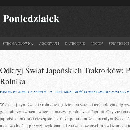
Poniedziałek
STRONA GŁÓWNA
ARCHIWUM
KATEGORIE
POGOŃ
SPIS TREŚCI
Odkryj Świat Japońskich Traktorków: P
Rolnika
ODKRYJ
POSTED BY ADMIN | CZERWIEC - 9 - 2025 |
MOŻLIWOŚĆ KOMENTOWANIA
ZOSTAŁA 
ŚWIAT
JAPOŃSKIC
W dzisiejszym świecie rolnictwa, gdzie innowacje i technologia odgryw
TRAKTORK
PRZEWODNI
gospodarzy zwraca uwagę na maszyny rolnicze z Japonii. Czy zastanawi
DLA
ROLNIKA
japońskie traktorki cieszą się tak dużą popularnością na całym świeci
niezawodności, precyzji wykonania i zaawansowanych rozwiązaniach t