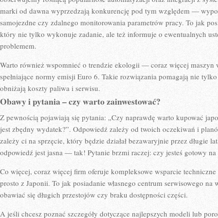
marki od dawna wyprzedzają konkurencję pod tym względem — wyposa
samojezdne czy zdalnego monitorowania parametrów pracy. To jak posi
który nie tylko wykonuje zadanie, ale też informuje o ewentualnych ust
problemem.
Warto również wspomnieć o trendzie ekologii — coraz więcej maszyn w
spełniające normy emisji Euro 6. Takie rozwiązania pomagają nie tylko
obniżają koszty paliwa i serwisu.
Obawy i pytania – czy warto zainwestować?
Z pewnością pojawiają się pytania: „Czy naprawdę warto kupować japoń
jest zbędny wydatek?”. Odpowiedź zależy od twoich oczekiwań i planó
zależy ci na sprzęcie, który będzie działał bezawaryjnie przez długie 
odpowiedź jest jasna — tak! Pytanie brzmi raczej: czy jesteś gotowy n
Co więcej, coraz więcej firm oferuje kompleksowe wsparcie techniczne
prosto z Japonii. To jak posiadanie własnego centrum serwisowego na w
obawiać się długich przestojów czy braku dostępności części.
A jeśli chcesz poznać szczegóły dotyczące najlepszych modeli lub po