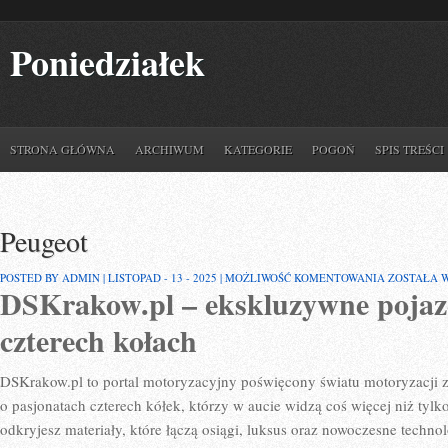
Poniedziałek
STRONA GŁÓWNA
ARCHIWUM
KATEGORIE
POGOŃ
SPIS TREŚCI
Peugeot
PEUGEOT
POSTED BY ADMIN | LISTOPAD - 13 - 2025 |
MOŻLIWOŚĆ KOMENTOWANIA
ZOSTAŁA 
DSKrakow.pl – ekskluzywne pojazd
czterech kołach
DSKrakow.pl to portal motoryzacyjny poświęcony światu motoryzacji z
o pasjonatach czterech kółek, którzy w aucie widzą coś więcej niż tylk
odkryjesz materiały, które łączą osiągi, luksus oraz nowoczesne techn