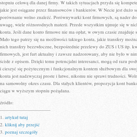
LUB
stopniu celową dla danej firmy. W takich sytuacjach przyda się kompe
TEŻ
jakie jest osiągane przez finansowców i bankierów. W Necie jest dużo 
FIGURA
porównanie wolno znaleźć. Porównywarki kont firmowych, są nader dok
uwagę, wiele różnorodnych materii. Przede wszystkim ujmuje się w nic
konta. Jeśli dane konto firmowe nie ma opłat, w owym czasie znajduje s
Mało tego patrzy się na możliwości takiego konta, jakie transfery mo
nich transfery bezzwłoczne, bezpośrednie przelewy do ZUS i US itp. k
firmowych, jest furt aktualny i zawsze nadzorowany, aby nie było w nim
ścisłe z opisem. Dzięki temu potencjalni interesanci, mogą od razu po
i cieszyć się pożytecznym i funkcjonalnym kontem służbowym dla swoj
konta jest nadzwyczaj proste i łatwe, nikomu nie sprawi trudności. Wo
na samowolny okres czasu. Dla stałych klientów, propozycja kont bank
ciągu w wyższym stopniu pożądana.
źródło:
———————————
1.
artykuł tutaj
2.
kliknij aby przejść
3.
poznaj szczegóły