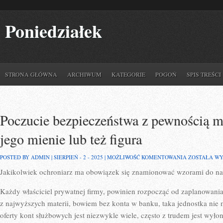
Poniedziałek
STRONA GŁÓWNA
ARCHIWUM
KATEGORIE
POGOŃ
SPIS TREŚCI
Poczucie bezpieczeństwa z pewnością m
jego mienie lub też figura
POCZUCIE
POSTED BY ADMIN | SIERPIEŃ - 2 - 2025 |
MOŻLIWOŚĆ KOMENTOWANIA
ZOSTAŁA W
BEZPIECZEŃ
Jakikolwiek ochroniarz ma obowiązek się znamionować wzorami do naś
Z
PEWNOŚCIĄ
MA
Każdy właściciel prywatnej firmy, powinien rozpocząć od zaplanowani
KONTRAHENT
GDY
z najwyższych materii, bowiem bez konta w banku, taka jednostka nie 
JEGO
oferty kont służbowych jest niezwykle wiele, często z trudem jest wył
MIENIE