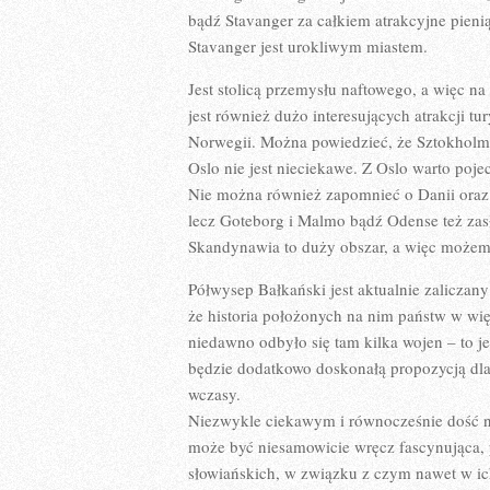
bądź Stavanger za całkiem atrakcyjne pien
Stavanger jest urokliwym miastem.
Jest stolicą przemysłu naftowego, a więc n
jest również dużo interesujących atrakcji tu
Norwegii. Można powiedzieć, że Sztokholm 
Oslo nie jest nieciekawe. Z Oslo warto poj
Nie można również zapomnieć o Danii oraz 
lecz Goteborg i Malmo bądź Odense też zasł
Skandynawia to duży obszar, a więc możemy 
Półwysep Bałkański jest aktualnie zalicza
że historia położonych na nim państw w wi
niedawno odbyło się tam kilka wojen – to je
będzie dodatkowo doskonałą propozycją dla 
wczasy.
Niezwykle ciekawym i równocześnie dość ni
może być niesamowicie wręcz fascynująca, 
słowiańskich, w związku z czym nawet w ic