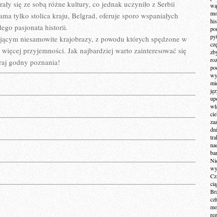
ły się ze sobą różne kultury, co jednak uczyniło z Serbii
wą
mo
ma tylko stolica kraju, Belgrad, oferuje sporo wspaniałych
hi
go pasjonata historii.
po
py
ującym niesamowite krajobrazy, z powodu których spędzone w
cz
więcej przyjemności. Jak najbardziej warto zainteresować się
zb
ro
kraj godny poznania!
po
wy
mi
ję
up
wł
ci
za
dn
tr
na
ba
Ni
wy
Cz
ci
Br
cz
mo
re