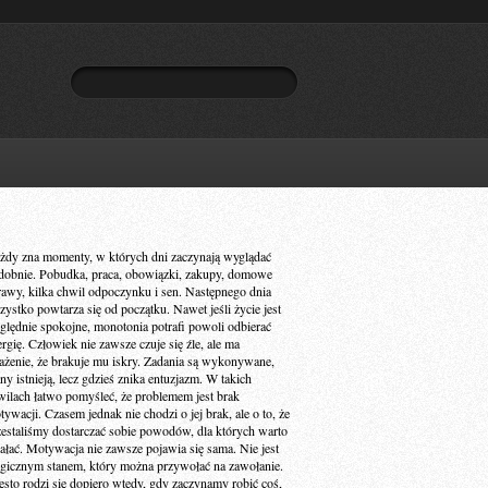
żdy zna momenty, w których dni zaczynają wyglądać
dobnie. Pobudka, praca, obowiązki, zakupy, domowe
rawy, kilka chwil odpoczynku i sen. Następnego dnia
zystko powtarza się od początku. Nawet jeśli życie jest
ględnie spokojne, monotonia potrafi powoli odbierać
ergię. Człowiek nie zawsze czuje się źle, ale ma
ażenie, że brakuje mu iskry. Zadania są wykonywane,
ny istnieją, lecz gdzieś znika entuzjazm. W takich
wilach łatwo pomyśleć, że problemem jest brak
ywacji. Czasem jednak nie chodzi o jej brak, ale o to, że
zestaliśmy dostarczać sobie powodów, dla których warto
iałać. Motywacja nie zawsze pojawia się sama. Nie jest
gicznym stanem, który można przywołać na zawołanie.
ęsto rodzi się dopiero wtedy, gdy zaczynamy robić coś,