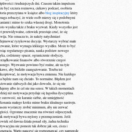
tpliwości i trudniejszych dni. Czasem takim impulsem
że być szczera rozmowa, ciekawy podcast, osobista
storia przeczytana w książce albo
blog inspiracyjny
który
maga zobaczyć, że wiele osób mierzy się z podobnymi
taniami i mimo to szuka własnej drogi. Monotonia
ęsto wynika także z braku wyzwań. Kiedy wszystko jest
yt przewidywalne, człowiek przestaje czuć, że się
zwija. Nie oznacza to, że należy natychmiast
dejmować ryzykowne decyzje. Wystarczy wybrać małe
zwanie, które wymaga lekkiego wysiłku. Może to być
esiąc regularnego pisania, nauka podstaw nowego
zyka, codzienny spacer, ograniczenie słodyczy,
orządkowanie finansów albo stworzenie czegoś
asnego. Wyzwanie powinno być realne, ale na tyle
ekawe, aby budziło zaangażowanie. Trzeba też
akceptować, że motywacja bywa zmienna. Nie każdego
ia będzie nam się chciało. To normalne. Błędem jest
aktowanie słabszych dni jako dowodu, że się nie
dajemy albo że cel nie ma sensu. W takich momentach
rdziej niż motywacja przydaje się łagodna dyscyplina.
e surowość, nie karanie siebie, ale umiejętność
konania małego kroku mimo braku idealnego nastroju.
asem wystarczy zrobić minimum, aby nie zerwać
ągłości. Ogromne znaczenie ma również odpoczynek.
ak motywacji bywa mylony z przemęczeniem. Jeśli
łowiek od dawna działa ponad siły, żadna technika
tywacyjna nie pomoże tak dobrze jak sen, cisza i
generacja. Warto nauczyć się rozpoznawać, czy naprawdę