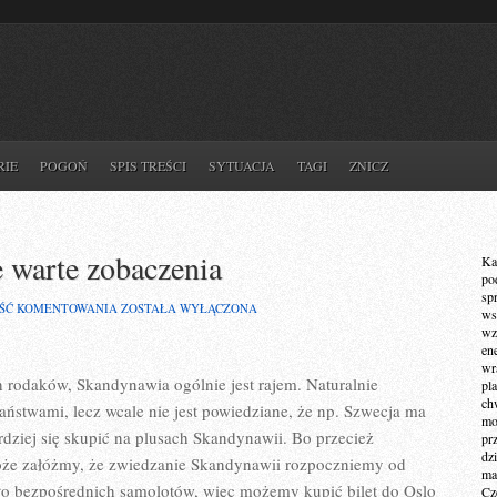
RIE
POGOŃ
SPIS TREŚCI
SYTUACJA
TAGI
ZNICZ
 warte zobaczenia
Ka
po
sp
PÓŁNOC
ŚĆ KOMENTOWANIA
ZOSTAŁA WYŁĄCZONA
ws
EUROPY
wz
–
en
MIEJSCE
wr
WARTE
 rodaków, Skandynawia ogólnie jest rajem. Naturalnie
pla
ZOBACZENIA
ch
ństwami, lecz wcale nie jest powiedziane, że np. Szwecja ma
mot
rdziej się skupić na plusach Skandynawii. Bo przecież
pr
dz
oże załóżmy, że zwiedzanie Skandynawii rozpoczniemy od
ma
ało bezpośrednich samolotów, więc możemy kupić bilet do Oslo
Cz