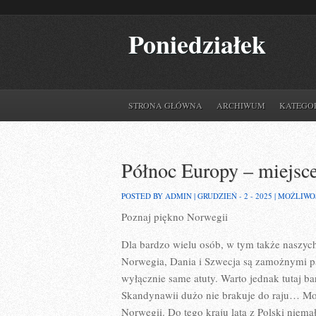
Poniedziałek
STRONA GŁÓWNA
ARCHIWUM
KATEGO
Północ Europy – miejsce
POSTED BY ADMIN | GRUDZIEŃ - 2 - 2025 |
MOŻLIWO
Poznaj piękno Norwegii
Dla bardzo wielu osób, w tym także naszych
Norwegia, Dania i Szwecja są zamożnymi pa
wyłącznie same atuty. Warto jednak tutaj ba
Skandynawii dużo nie brakuje do raju… M
Norwegii. Do tego kraju lata z Polski niem