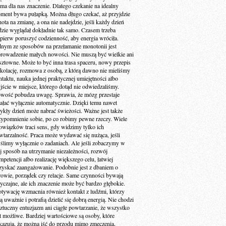
 ma dla nas znaczenie. Dlatego czekanie na idealny
ment bywa pułapką. Można długo czekać, aż przyjdzie
ota na zmianę, a ona nie nadejdzie, jeśli każdy dzień
dzie wyglądał dokładnie tak samo. Czasem trzeba
jpierw poruszyć codzienność, aby energia wróciła.
dnym ze sposobów na przełamanie monotonii jest
rowadzenie małych nowości. Nie muszą być wielkie ani
sztowne. Może to być inna trasa spaceru, nowy przepis
 kolację, rozmowa z osobą, z którą dawno nie mieliśmy
ntaktu, nauka jednej praktycznej umiejętności albo
jście w miejsce, którego dotąd nie odwiedzaliśmy.
wość pobudza uwagę. Sprawia, że mózg przestaje
iałać wyłącznie automatycznie. Dzięki temu nawet
ykły dzień może nabrać świeżości. Ważne jest także
zypomnienie sobie, po co robimy pewne rzeczy. Wiele
owiązków traci sens, gdy widzimy tylko ich
wtarzalność. Praca może wydawać się nużąca, jeśli
ślimy wyłącznie o zadaniach. Ale jeśli zobaczymy w
ej sposób na utrzymanie niezależności, rozwój
petencji albo realizację większego celu, łatwiej
zyskać zaangażowanie. Podobnie jest z dbaniem o
rowie, porządek czy relacje. Same czynności bywają
yczajne, ale ich znaczenie może być bardzo głębokie.
tywację wzmacnia również kontakt z ludźmi, którzy
ą uważnie i potrafią dzielić się dobrą energią. Nie chodzi
sztuczny entuzjazm ani ciągłe powtarzanie, że wszystko
st możliwe. Bardziej wartościowe są osoby, które
kazują, że można iść do przodu mimo zmęczenia,