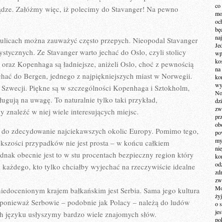
co
iądze. Załóżmy więc, iż polecimy do Stavanger! Na pewno
mo
och
bę
na
a ulicach można zauważyć często przepych. Nieopodal Stavanger
Je
rystycznych. Ze Stavanger warto jechać do Oslo, czyli stolicy
wp
ko
oraz Kopenhaga są ładniejsze, aniżeli Oslo, choć z pewnością
na
echać do Bergen, jednego z najpiękniejszych miast w Norwegii.
ko
wy
Szwecji. Piękne są w szczególności Kopenhaga i Sztokholm,
No
ugują na uwagę. To naturalnie tylko taki przykład,
dz
zw
znaleźć w niej wiele interesujących miejsc.
pr
ob
ny do zdecydowanie najciekawszych okolic Europy. Pomimo tego,
po
my
ększości przypadków nie jest prosta – w końcu całkiem
ni
dnak obecnie jest to w stu procentach bezpieczny region który
kom
od
każdego, kto tylko chciałby wyjechać na rzeczywiście idealne
zd
zw
Mo
edocenionym krajem bałkańskim jest Serbia. Sama jego kultura
żyj
ponieważ Serbowie – podobnie jak Polacy – należą do ludów
o 
je
h języku usłyszymy bardzo wiele znajomych słów.
po