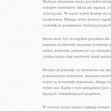
Ważnym elementem strony jest dobór teksty
rodzajów materiałów, takich jak organza, a t
wykorzystać. W szyciu wybór tkaniny ma o
użytkowania. Dlatego serwis porusza zagad
czytelnikom podejmować bardziej przemyśl
Strona może być szczególnie przydatna dla 
tematom użytkownik otrzymuje konkretne p
zasłon, poduszek, pokrowców czy tekstylió
a jednocześnie daje możliwość nauki podst
Proszkic.pl pokazuje, że krawiectwo nie m
podstawowych elementów, stopniowo przech
ważne są zrozumiałe objaśnienia, dlatego t
wybór nici. Każda z tych umiejętności jest 
lepszych i dokładniejszych projektów.
W serwisie ważne miejsce zajmują również 