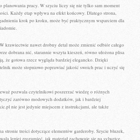
o planowania pracy. W szyciu liczy się nie tylko sam moment
akości. Każdy etap wpływa na efekt końcowy. Dlatego strona,
agadnienia krok po kroku, może być praktycznym wsparciem dla
wiadomie.
. W krawiectwie nawet drobny detal może zmienić odbiór całego
ze dobrana nić, starannie wszyta kieszeń, równo ułożona plisa
ą, że gotowa rzecz wygląda bardziej elegancko. Dzięki
lnik może stopniowo poprawiać jakość swoich prac i uczyć się
ieważ pozwala czytelnikowi poszerzać wiedzę o różnych
otyczyć zarówno modowych dodatków, jak i bardziej
.pl nie jest jedynie miejscem z instrukcjami, ale także
 stronie treści dotyczące elementów garderoby. Szycie bluzek,
ala lepiej zrozumieć, jak materiał zachowuje się na sylwetce,