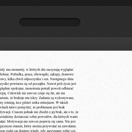
żdy zna momenty, w których dni zaczynają wyglądać
dobnie. Pobudka, praca, obowiązki, zakupy, domowe
rawy, kilka chwil odpoczynku i sen. Następnego dnia
zystko powtarza się od początku. Nawet jeśli życie jest
ględnie spokojne, monotonia potrafi powoli odbierać
ergię. Człowiek nie zawsze czuje się źle, ale ma
ażenie, że brakuje mu iskry. Zadania są wykonywane,
ny istnieją, lecz gdzieś znika entuzjazm. W takich
wilach łatwo pomyśleć, że problemem jest brak
ywacji. Czasem jednak nie chodzi o jej brak, ale o to, że
zestaliśmy dostarczać sobie powodów, dla których warto
iałać. Motywacja nie zawsze pojawia się sama. Nie jest
gicznym stanem, który można przywołać na zawołanie.
ęsto rodzi się dopiero wtedy, gdy zaczynamy robić coś,