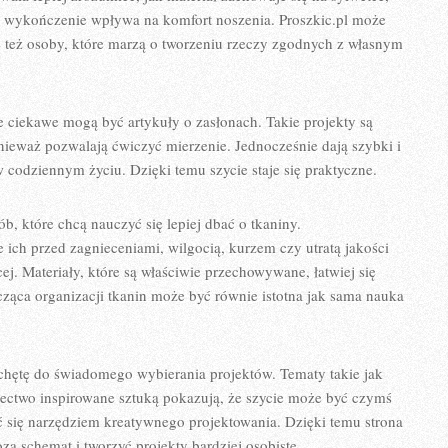
 jak wykończenie wpływa na komfort noszenia. Proszkic.pl może
e też osoby, które marzą o tworzeniu rzeczy zgodnych z własnym
 ciekawe mogą być artykuły o zasłonach. Takie projekty są
nieważ pozwalają ćwiczyć mierzenie. Jednocześnie dają szybki i
codziennym życiu. Dzięki temu szycie staje się praktyczne.
, które chcą nauczyć się lepiej dbać o tkaniny.
ich przed zagnieceniami, wilgocią, kurzem czy utratą jakości
j. Materiały, które są właściwie przechowywane, łatwiej się
cząca organizacji tkanin może być równie istotna jak sama nauka
achętę do świadomego wybierania projektów. Tematy takie jak
iectwo inspirowane sztuką pokazują, że szycie może być czymś
ć się narzędziem kreatywnego projektowania. Dzięki temu strona
a schemat i tworzyć projekty bardziej osobiste.