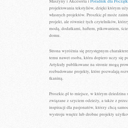
Maszyny i Akcesoria i
Poradnik dla Począt
projektowania tekstyliów, dzięki którym uż
własnych projektów. Proszkic.pl może zaint
projekt, ale również tych czytelników, któ
modą, dodatkami, haftem, pikowaniem, ści
domu.
Strona wyróżnia się przystępnym charakte
temu nawet osoba, która dopiero uczy się 
Artykuły publikowane na stronie mogą prow
rozbudowane projekty, które pozwalają roz
tkaniną.
Proszkic.pl to miejsce, w którym dziedzina 
związane z szyciem odzieży, a także z prze
inspiracji dla pasjonatów, którzy chcą sa
wystroju wnętrz lub drobne projekty użytk