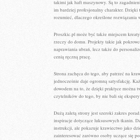
takimi jak haft maszynowy. Są to zagadnie
im bardziej profesjonalny charakter. Dzięki
rozumieć, dlaczego określone rozwiązania 
Proszkic.pl może być także miejscem kreatyw
rzeczy do domu. Projekty takie jak pokrowce
naprawiania ubrań, lecz także do personaliz
cenią ręczną pracę.
Strona zachęca do tego, aby patrzeć na kra
jednocześnie daje ogromną satysfakcję. Każ
dowodem na to, że dzięki praktyce można tw
czytelników do tego, by nie bali się eksper
Dużą zaletą strony jest szeroki zakres por
inspiracje dotyczące luksusowych tkanin. Dz
instrukcji, ale pokazuje krawiectwo jako dz
zainteresować zarówno osoby uczące się po