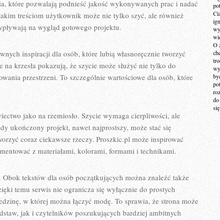
nia, które pozwalają podnieść jakość wykonywanych prac i nadać
po
Ci
 takim treściom użytkownik może nie tylko szyć, ale również
ig
wpływają na wygląd gotowego projektu.
wy
wi
O 
nych inspiracji dla osób, które lubią własnoręcznie tworzyć
ch
tr
 na krzesła pokazują, że szycie może służyć nie tylko do
wy
owania przestrzeni. To szczególnie wartościowe dla osób, które
by
po
ro
do
si
wiectwo jako na rzemiosło. Szycie wymaga cierpliwości, ale
dy ukończony projekt, nawet najprostszy, może stać się
orzyć coraz ciekawsze rzeczy. Proszkic.pl może inspirować
ymentować z materiałami, kolorami, formami i technikami.
ad. Obok tekstów dla osób początkujących można znaleźć także
ięki temu serwis nie ogranicza się wyłącznie do prostych
iedzinę, w której można łączyć modę. To sprawia, że strona może
dstaw, jak i czytelników poszukujących bardziej ambitnych