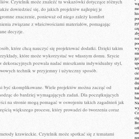
liów. Czytelnik może znaleźć tu wskazówki dotyczące różnych
wą
akże dowiedzieć się, do jakich projektów najlepiej je
mo
hi
gromne znaczenie, ponieważ od niego zależy komfort
po
nienia związane z właściwościami materiałów, pomagając
py
cz
ane decyzje.
zb
ro
po
osób, które chcą nauczyć się projektować dodatki. Dzięki takim
wy
mi
rzykłady, które może wykorzystać we własnym domu. Szycie
ję
w dekoracyjnych pozwala nadać mieszkaniu indywidualny styl,
up
wł
awowych technik w przyjemny i użyteczny sposób.
ci
za
dn
usi być skomplikowane. Wiele projektów można zacząć od
tr
na
odząc do bardziej wymagających zadań. Dla początkujących
ba
reści na stronie mogą pomagać w oswojeniu takich zagadnień jak
Ni
wy
częścią większego procesu, który prowadzi do tworzenia coraz
Cz
ci
Br
cz
mo
metody krawieckie. Czytelnik może spotkać się z tematami
re