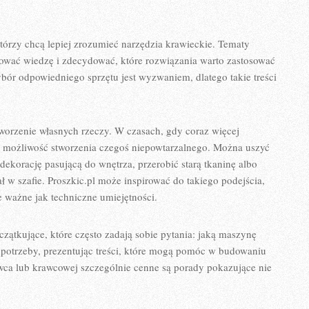
 którzy chcą lepiej zrozumieć narzędzia krawieckie. Tematy
wać wiedzę i zdecydować, które rozwiązania warto zastosować
bór odpowiedniego sprzętu jest wyzwaniem, dlatego takie treści
tworzenie własnych rzeczy. W czasach, gdy coraz więcej
e możliwość stworzenia czegoś niepowtarzalnego. Można uszyć
ekorację pasującą do wnętrza, przerobić starą tkaninę albo
 w szafie. Proszkic.pl może inspirować do takiego podejścia,
 ważne jak techniczne umiejętności.
ątkujące, które często zadają sobie pytania: jaką maszynę
potrzeby, prezentując treści, które mogą pomóc w budowaniu
ca lub krawcowej szczególnie cenne są porady pokazujące nie