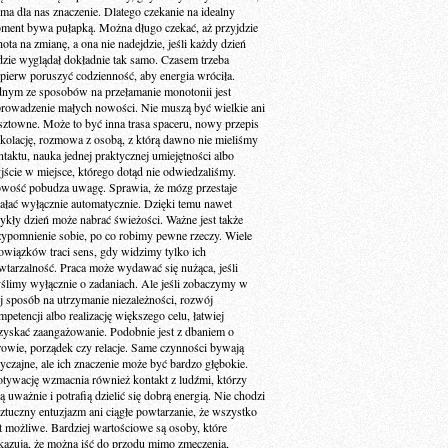
 ma dla nas znaczenie. Dlatego czekanie na idealny
ment bywa pułapką. Można długo czekać, aż przyjdzie
ota na zmianę, a ona nie nadejdzie, jeśli każdy dzień
dzie wyglądał dokładnie tak samo. Czasem trzeba
jpierw poruszyć codzienność, aby energia wróciła.
dnym ze sposobów na przełamanie monotonii jest
rowadzenie małych nowości. Nie muszą być wielkie ani
sztowne. Może to być inna trasa spaceru, nowy przepis
 kolację, rozmowa z osobą, z którą dawno nie mieliśmy
ntaktu, nauka jednej praktycznej umiejętności albo
jście w miejsce, którego dotąd nie odwiedzaliśmy.
wość pobudza uwagę. Sprawia, że mózg przestaje
iałać wyłącznie automatycznie. Dzięki temu nawet
ykły dzień może nabrać świeżości. Ważne jest także
zypomnienie sobie, po co robimy pewne rzeczy. Wiele
owiązków traci sens, gdy widzimy tylko ich
wtarzalność. Praca może wydawać się nużąca, jeśli
ślimy wyłącznie o zadaniach. Ale jeśli zobaczymy w
ej sposób na utrzymanie niezależności, rozwój
petencji albo realizację większego celu, łatwiej
zyskać zaangażowanie. Podobnie jest z dbaniem o
rowie, porządek czy relacje. Same czynności bywają
yczajne, ale ich znaczenie może być bardzo głębokie.
tywację wzmacnia również kontakt z ludźmi, którzy
ą uważnie i potrafią dzielić się dobrą energią. Nie chodzi
sztuczny entuzjazm ani ciągłe powtarzanie, że wszystko
st możliwe. Bardziej wartościowe są osoby, które
kazują, że można iść do przodu mimo zmęczenia,