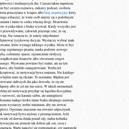
tpliwości i trudniejszych dni. Czasem takim impulsem
że być szczera rozmowa, ciekawy podcast, osobista
storia przeczytana w książce albo
blog inspiracyjny
który
maga zobaczyć, że wiele osób mierzy się z podobnymi
taniami i mimo to szuka własnej drogi. Monotonia
ęsto wynika także z braku wyzwań. Kiedy wszystko jest
yt przewidywalne, człowiek przestaje czuć, że się
zwija. Nie oznacza to, że należy natychmiast
dejmować ryzykowne decyzje. Wystarczy wybrać małe
zwanie, które wymaga lekkiego wysiłku. Może to być
esiąc regularnego pisania, nauka podstaw nowego
zyka, codzienny spacer, ograniczenie słodyczy,
orządkowanie finansów albo stworzenie czegoś
asnego. Wyzwanie powinno być realne, ale na tyle
ekawe, aby budziło zaangażowanie. Trzeba też
akceptować, że motywacja bywa zmienna. Nie każdego
ia będzie nam się chciało. To normalne. Błędem jest
aktowanie słabszych dni jako dowodu, że się nie
dajemy albo że cel nie ma sensu. W takich momentach
rdziej niż motywacja przydaje się łagodna dyscyplina.
e surowość, nie karanie siebie, ale umiejętność
konania małego kroku mimo braku idealnego nastroju.
asem wystarczy zrobić minimum, aby nie zerwać
ągłości. Ogromne znaczenie ma również odpoczynek.
ak motywacji bywa mylony z przemęczeniem. Jeśli
łowiek od dawna działa ponad siły, żadna technika
tywacyjna nie pomoże tak dobrze jak sen, cisza i
generacja. Warto nauczyć się rozpoznawać, czy naprawdę