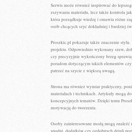
Serwis może również inspirować do lepszeg
zszywania materiału, lecz także kontrola j
która porządkuje wiedzę i omawia różne z
osób chcących szyć dokładniej i bardziej ś
Proszkic.pl pokazuje także znaczenie stylu
projektu. Odpowiednio wykonany szew, dobr
czy precyzyjnie wykończony brzeg sprawiaj
poradom dotyczącym takich elementów czyte
patrzeć na szycie z większą uwagą.
Strona ma również wymiar praktyczny, pon
materiałach i technikach. Artykuły mogą d
koncepcyjnych tematów. Dzięki temu Proszkic
motywacją do tworzenia.
Osoby zainteresowane modą mogą znaleźć na
spodni, dodatków czy ozdobnych detali pozw