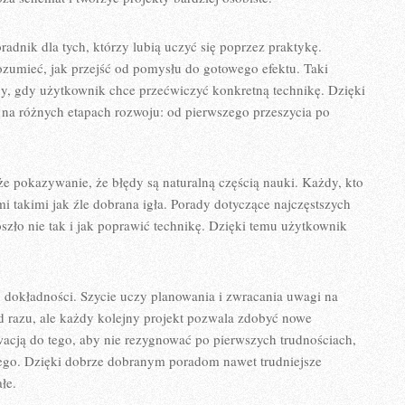
radnik dla tych, którzy lubią uczyć się poprzez praktykę.
ozumieć, jak przejść od pomysłu do gotowego efektu. Taki
tny, gdy użytkownik chce przećwiczyć konkretną technikę. Dzięki
 na różnych etapach rozwoju: od pierwszego przeszycia po
e pokazywanie, że błędy są naturalną częścią nauki. Każdy, kto
i takimi jak źle dobrana igła. Porady dotyczące najczęstszych
zło nie tak i jak poprawić technikę. Dzięki temu użytkownik
dokładności. Szycie uczy planowania i zwracania uwagi na
d razu, ale każdy kolejny projekt pozwala zdobyć nowe
acją do tego, aby nie rezygnować po pierwszych trudnościach,
czego. Dzięki dobrze dobranym poradom nawet trudniejsze
łe.