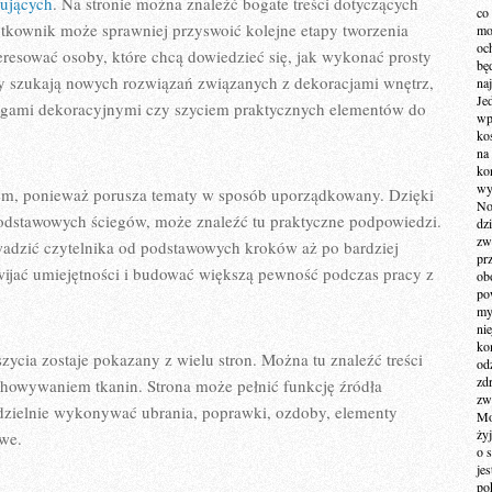
kujących
. Na stronie można znaleźć bogate treści dotyczących
co
ytkownik może sprawniej przyswoić kolejne etapy tworzenia
mo
och
eresować osoby, które chcą dowiedzieć się, jak wykonać prosty
bę
rzy szukają nowych rozwiązań związanych z dekoracjami wnętrz,
na
Je
egami dekoracyjnymi czy szyciem praktycznych elementów do
wp
ko
na
ko
wy
rem, ponieważ porusza tematy w sposób uporządkowany. Dzięki
No
podstawowych ściegów, może znaleźć tu praktyczne podpowiedzi.
dz
zw
adzić czytelnika od podstawowych kroków aż po bardziej
pr
wijać umiejętności i budować większą pewność podczas pracy z
ob
po
my
ni
kom
szycia zostaje pokazany z wielu stron. Można tu znaleźć treści
od
zd
chowywaniem tkanin. Strona może pełnić funkcję źródła
zw
modzielnie wykonywać ubrania, poprawki, ozdoby, elementy
Mo
żyj
owe.
o 
je
po