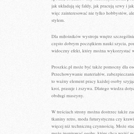
jak układają się fałdy, jak pracują szwy i
więc zainteresować nie tylko hobbystów, al
stylem.
Dla miłośników wystroju wnętrz szczególnie
często dobrym początkiem nauki szycia, po
widoczny efekt, który można wykorzystać w 
Proszkic.pl może być także pomocny dla osób
Przechowywanie materiałów, zabezpieczanie 
to ważny element pracy każdej osoby szyjące
kroi, prasuje i zszywa. Dlatego wiedza doty
obsługi maszyny.
W treściach strony można dostrzec także z
tkaniny retro, moda futurystyczna czy kraw
więcej niż techniczną czynnością. Może sta
może inspirować osoby, które chcą wyjść poz