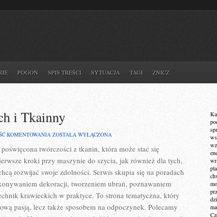
RIE
POGOŃ
SPIS TREŚCI
SYTUACJA
TAGI
ZNICZ
ch i Tkainny
Ka
po
sp
PORADY
ŚĆ KOMENTOWANIA
ZOSTAŁA WYŁĄCZONA
ws
DLA
wz
a poświęcona twórczości z tkanin, która może stać się
POCZĄTKUJĄCYCH
en
I
erwsze kroki przy maszynie do szycia, jak również dla tych,
wr
TKAINNY
pla
chcą rozwijać swoje zdolności. Serwis skupia się na poradach
ch
ykonywaniem dekoracji, tworzeniem ubrań, poznawaniem
mot
pr
chnik krawieckich w praktyce. To strona tematyczna, który
dz
mową pasją, lecz także sposobem na odpoczynek. Polecamy
ma
Cz