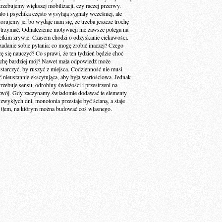
trzebujemy większej mobilizacji, czy raczej przerwy.
ało i psychika często wysyłają sygnały wcześniej, ale
norujemy je, bo wydaje nam się, że trzeba jeszcze trochę
trzymać. Odnalezienie motywacji nie zawsze polega na
elkim zrywie. Czasem chodzi o odzyskanie ciekawości.
zadanie sobie pytania: co mogę zrobić inaczej? Czego
cę się nauczyć? Co sprawi, że ten tydzień będzie choć
ochę bardziej mój? Nawet mała odpowiedź może
starczyć, by ruszyć z miejsca. Codzienność nie musi
ć nieustannie ekscytująca, aby była wartościowa. Jednak
trzebuje sensu, odrobiny świeżości i przestrzeni na
zwój. Gdy zaczynamy świadomie dodawać te elementy
 zwykłych dni, monotonia przestaje być ścianą, a staje
ę tłem, na którym można budować coś własnego.