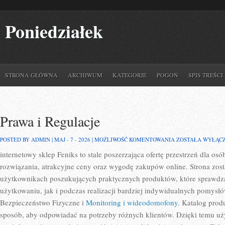
Poniedziałek
STRONA GŁÓWNA
ARCHIWUM
KATEGORIE
POGOŃ
SPIS TREŚCI
Prawa i Regulacje
PRAWA
POSTED BY ADMIN | MAJ - 7 - 2026 |
MOŻLIWOŚĆ KOMENTOWANIA
ZOSTAŁA WYŁĄC
I
internetowy sklep Feniks to stale poszerzająca ofertę przestrzeń dla os
REGULACJE
rozwiązania, atrakcyjne ceny oraz wygodę zakupów online. Strona zos
użytkownikach poszukujących praktycznych produktów, które sprawd
użytkowaniu, jak i podczas realizacji bardziej indywidualnych pomysłó
Bezpieczeństwo Fizyczne i
Monitoring i wideodomofony
. Katalog prod
sposób, aby odpowiadać na potrzeby różnych klientów. Dzięki temu uż