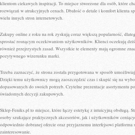
klientom ciekawych inspiracji. To miejsce stworzone dla osób, które c
rozwiązań w atrakcyjnych cenach. Dbałość o detale i komfort klienta spr
wielu innych stron internetowych.
Zakupy online z roku na rok zyskują coraz większą popularność, dlateg
sprostać rosnącym oczekiwaniom użytkowników. Klienci oczekują dziś n
również przejrzystych zasad. Wszystkie te elementy mają ogromne zn
pozytywnego wizerunku marki.
Trzeba zaznaczyć, że strona została przygotowana w sposób umożliwia
Dzięki temu użytkownicy mogą zaoszczędzić czas i skupić się na wybo
dopasowanych do swoich potrzeb. Czytelne prezentacje asortymentu 
świadomych decyzji zakupowych.
Sklep-Feniks.pl to miejsce, które łączy estetykę z intuicyjną obsługą.
osoby szukające praktycznych akcesoriów, jak i użytkowników ceniący
odpowiednio dobranej ofercie oraz przyjaznemu interfejsowi platforma
zainteresowanie.