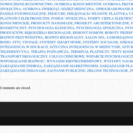
NOWOCZESNE BUDOWNICTWO
,
OCHRONA KONSUMENTÓW
,
OCHRONA PRZY
SPOŁECZNA
,
OCHRONA ZWIERZĄT
,
ODZIEŻ MEDYCZNA
,
OPROGRAMOWANIE 
PANELE FOTOWOLTAICZNE
,
PEDICURE
,
PIELĘGNACJA WŁOSÓW
,
PLASTYKA U
PŁATNOŚCI ELEKTRONICZNE
,
POMOC SPOŁECZNA
,
POMPY CIEPŁA ELEKTRY
KONSUMENCKIE
,
PRODUKTY HANDMADE
,
PROJEKTY ARCHITEKTONICZNE
,
KOSMETYCZNY
,
PSYCHOLOGIA KLINICZNA
,
PSYCHOLOGIA SPOŁECZNA
,
PSY
PRODUKTÓW
,
RĘKODZIEŁO REGIONALNE
,
REMONT DOMÓW
,
ROBOTY PRZEM
ROZWÓJ PRZYWÓDZTWA
,
ROZWÓJ REGIONALNY
,
SALON SPA
,
SAMORZĄDNO
BOHO
,
STYL VINTAGE
,
SYSTEMY SMART HOME
,
SYSTEMY SOCJALNE
,
SZKOL
INTELIGENCJA W EDUKACJI
,
SZTUCZNA INTELIGENCJA W MEDYCYNIE
,
SZTU
TELEMEDYCYNA
,
TERAPIA POZNAWCZA
,
TERMINAL PŁATNICZY
,
TESTY KOS
TRANSPORT EKOLOGICZNY
,
USŁUGI CHMUROWE
,
WSPARCIE PSYCHOLOGICZ
WSPOMAGANIE ROZWOJU
,
WYNAJEM KRÓTKOTERMINOWY
,
WYSTAWY NAUK
ZARZĄDZANIE ENERGIĄ
,
ZARZĄDZANIE MARKETINGIEM
,
ZARZĄDZANIE PŁA
ZARZĄDZANIE ZMIANAMI
,
ZAUFANIE PUBLICZNE
,
ZIELONE TECHNOLOGIE
,
Z
Comments are closed.