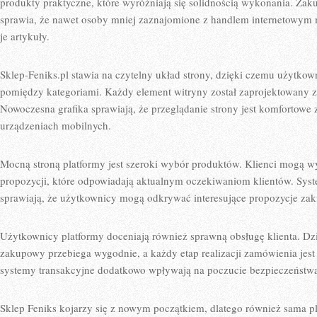
produkty praktyczne, które wyróżniają się solidnością wykonania. Zak
sprawia, że nawet osoby mniej zaznajomione z handlem internetowym 
je artykuły.
Sklep-Feniks.pl stawia na czytelny układ strony, dzięki czemu użytko
pomiędzy kategoriami. Każdy element witryny został zaprojektowany 
Nowoczesna grafika sprawiają, że przeglądanie strony jest komfortowe
urządzeniach mobilnych.
Mocną stroną platformy jest szeroki wybór produktów. Klienci mogą 
propozycji, które odpowiadają aktualnym oczekiwaniom klientów. Sys
sprawiają, że użytkownicy mogą odkrywać interesujące propozycje za
Użytkownicy platformy doceniają również sprawną obsługę klienta. Dzi
zakupowy przebiega wygodnie, a każdy etap realizacji zamówienia jest
systemy transakcyjne dodatkowo wpływają na poczucie bezpieczeństwa
Sklep Feniks kojarzy się z nowym początkiem, dlatego również sama pl