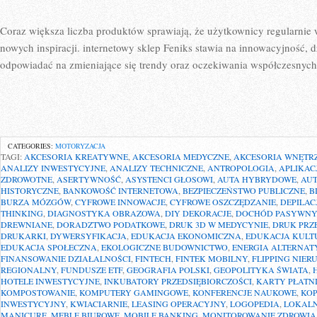
Coraz większa liczba produktów sprawiają, że użytkownicy regularnie
nowych inspiracji. internetowy sklep Feniks stawia na innowacyjność,
odpowiadać na zmieniające się trendy oraz oczekiwania współczesnyc
CATEGORIES:
MOTORYZACJA
TAGI:
AKCESORIA KREATYWNE
,
AKCESORIA MEDYCZNE
,
AKCESORIA WNĘTR
ANALIZY INWESTYCYJNE
,
ANALIZY TECHNICZNE
,
ANTROPOLOGIA
,
APLIKAC
ZDROWOTNE
,
ASERTYWNOŚĆ
,
ASYSTENCI GŁOSOWI
,
AUTA HYBRYDOWE
,
AU
HISTORYCZNE
,
BANKOWOŚĆ INTERNETOWA
,
BEZPIECZEŃSTWO PUBLICZNE
,
B
BURZA MÓZGÓW
,
CYFROWE INNOWACJE
,
CYFROWE OSZCZĘDZANIE
,
DEPILAC
THINKING
,
DIAGNOSTYKA OBRAZOWA
,
DIY DEKORACJE
,
DOCHÓD PASYWNY
DREWNIANE
,
DORADZTWO PODATKOWE
,
DRUK 3D W MEDYCYNIE
,
DRUK PRZ
DRUKARKI
,
DYWERSYFIKACJA
,
EDUKACJA EKONOMICZNA
,
EDUKACJA KUL
EDUKACJA SPOŁECZNA
,
EKOLOGICZNE BUDOWNICTWO
,
ENERGIA ALTERNA
FINANSOWANIE DZIAŁALNOŚCI
,
FINTECH
,
FINTEK MOBILNY
,
FLIPPING NIE
REGIONALNY
,
FUNDUSZE ETF
,
GEOGRAFIA POLSKI
,
GEOPOLITYKA ŚWIATA
,
HOTELE INWESTYCYJNE
,
INKUBATORY PRZEDSIĘBIORCZOŚCI
,
KARTY PŁATN
KOMPOSTOWANIE
,
KOMPUTERY GAMINGOWE
,
KONFERENCJE NAUKOWE
,
KOP
INWESTYCYJNY
,
KWIACIARNIE
,
LEASING OPERACYJNY
,
LOGOPEDIA
,
LOKALN
MANICURE
,
MEBLE BIUROWE
,
MOBILE BANKING
,
MONITOROWANIE ZDROWIA