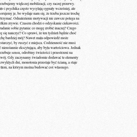
trzebujemy większej mobilizacji, czy raczej przerwy.
ało i psychika często wysyłają sygnały wcześniej, ale
norujemy je, bo wydaje nam się, że trzeba jeszcze trochę
trzymać. Odnalezienie motywacji nie zawsze polega na
elkim zrywie. Czasem chodzi o odzyskanie ciekawości.
zadanie sobie pytania: co mogę zrobić inaczej? Czego
cę się nauczyć? Co sprawi, że ten tydzień będzie choć
ochę bardziej mój? Nawet mała odpowiedź może
starczyć, by ruszyć z miejsca. Codzienność nie musi
ć nieustannie ekscytująca, aby była wartościowa. Jednak
trzebuje sensu, odrobiny świeżości i przestrzeni na
zwój. Gdy zaczynamy świadomie dodawać te elementy
 zwykłych dni, monotonia przestaje być ścianą, a staje
ę tłem, na którym można budować coś własnego.