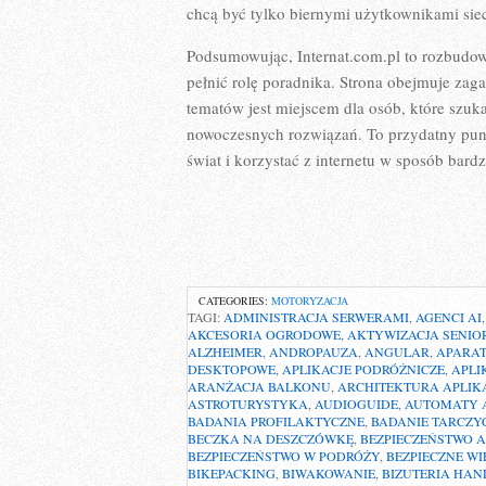
chcą być tylko biernymi użytkownikami sieci
Podsumowując, Internat.com.pl to rozbudow
pełnić rolę poradnika. Strona obejmuje zag
tematów jest miejscem dla osób, które szu
nowoczesnych rozwiązań. To przydatny punk
świat i korzystać z internetu w sposób bardz
CATEGORIES:
MOTORYZACJA
TAGI:
ADMINISTRACJA SERWERAMI
,
AGENCI AI
AKCESORIA OGRODOWE
,
AKTYWIZACJA SENIO
ALZHEIMER
,
ANDROPAUZA
,
ANGULAR
,
APARA
DESKTOPOWE
,
APLIKACJE PODRÓŻNICZE
,
APLI
ARANŻACJA BALKONU
,
ARCHITEKTURA APLIKA
ASTROTURYSTYKA
,
AUDIOGUIDE
,
AUTOMATY 
BADANIA PROFILAKTYCZNE
,
BADANIE TARCZY
BECZKA NA DESZCZÓWKĘ
,
BEZPIECZEŃSTWO A
BEZPIECZEŃSTWO W PODRÓŻY
,
BEZPIECZNE WI
BIKEPACKING
,
BIWAKOWANIE
,
BIZUTERIA HA