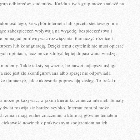
 grup odbiorców: studentów. Każda z tych grup może znaleźć na
domość tego, że wybór internetu lub sprzętu sieciowego nie
ące zabezpieczeń wpływają na wygodę, bezpieczeństwo i
oże pomagać porównywać rozwiązania, tłumaczyć różnice i
pem lub konfiguracją. Dzięki temu czytelnik nie musi opierać
ych opiniach, lecz może zdobyć lepiej dopasowaną wiedzę.
modemy. Takie teksty są ważne, bo nawet najlepsza usługa
a sieć jest źle skonfigurowana albo sprzęt nie odpowiada
e tłumaczyć, jakie akcesoria poprawiają zasięg. To treści o
a może pokazywać, w jakim kierunku zmierza internet. Tematy
y świat rozwija się bardzo szybko. Internat.com.pl może
ch zmian mają realne znaczenie, a które są głównie tematem
yć ciekawość nowinek z praktycznym spojrzeniem na ich