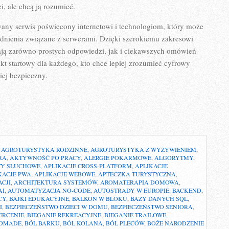
, ale chcą ją rozumieć.
any serwis poświęcony internetowi i technologiom, który może
adnienia związane z serwerami. Dzięki szerokiemu zakresowi
kają zarówno prostych odpowiedzi, jak i ciekawszych omówień
t startowy dla każdego, kto chce lepiej zrozumieć cyfrowy
iej bezpieczny.
,
AGROTURYSTYKA RODZINNE
,
AGROTURYSTYKA Z WYŻYWIENIEM
,
RA
,
AKTYWNOŚĆ PO PRACY
,
ALERGIE POKARMOWE
,
ALGORYTMY
,
TY SŁUCHOWE
,
APLIKACJE CROSS-PLATFORM
,
APLIKACJE
KACJE PWA
,
APLIKACJE WEBOWE
,
APTECZKA TURYSTYCZNA
,
CJI
,
ARCHITEKTURA SYSTEMÓW
,
AROMATERAPIA DOMOWA
,
AI
,
AUTOMATYZACJA NO-CODE
,
AUTOSTRADY W EUROPIE
,
BACKEND
,
CY
,
BAJKI EDUKACYJNE
,
BALKON W BLOKU
,
BAZY DANYCH SQL
,
I
,
BEZPIECZEŃSTWO DZIECI W DOMU
,
BEZPIECZEŃSTWO SENIORA
,
ERCENIE
,
BIEGANIE REKREACYJNE
,
BIEGANIE TRAILOWE
,
NDMADE
,
BÓL BARKU
,
BÓL KOLANA
,
BÓL PLECÓW
,
BOŻE NARODZENIE