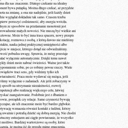
 ma dla nas znaczenie. Dlatego czekanie na idealny
ment bywa pułapką. Można długo czekać, aż przyjdzie
ota na zmianę, a ona nie nadejdzie, jeśli każdy dzień
dzie wyglądał dokładnie tak samo. Czasem trzeba
jpierw poruszyć codzienność, aby energia wróciła.
dnym ze sposobów na przełamanie monotonii jest
rowadzenie małych nowości. Nie muszą być wielkie ani
sztowne. Może to być inna trasa spaceru, nowy przepis
 kolację, rozmowa z osobą, z którą dawno nie mieliśmy
ntaktu, nauka jednej praktycznej umiejętności albo
jście w miejsce, którego dotąd nie odwiedzaliśmy.
wość pobudza uwagę. Sprawia, że mózg przestaje
iałać wyłącznie automatycznie. Dzięki temu nawet
ykły dzień może nabrać świeżości. Ważne jest także
zypomnienie sobie, po co robimy pewne rzeczy. Wiele
owiązków traci sens, gdy widzimy tylko ich
wtarzalność. Praca może wydawać się nużąca, jeśli
ślimy wyłącznie o zadaniach. Ale jeśli zobaczymy w
ej sposób na utrzymanie niezależności, rozwój
petencji albo realizację większego celu, łatwiej
zyskać zaangażowanie. Podobnie jest z dbaniem o
rowie, porządek czy relacje. Same czynności bywają
yczajne, ale ich znaczenie może być bardzo głębokie.
tywację wzmacnia również kontakt z ludźmi, którzy
ą uważnie i potrafią dzielić się dobrą energią. Nie chodzi
sztuczny entuzjazm ani ciągłe powtarzanie, że wszystko
st możliwe. Bardziej wartościowe są osoby, które
kazują, że można iść do przodu mimo zmęczenia,