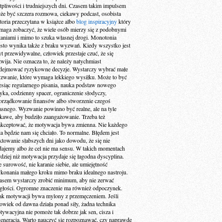
tpliwości i trudniejszych dni. Czasem takim impulsem
że być szczera rozmowa, ciekawy podcast, osobista
storia przeczytana w książce albo
blog inspiracyjny
który
maga zobaczyć, że wiele osób mierzy się z podobnymi
taniami i mimo to szuka własnej drogi. Monotonia
ęsto wynika także z braku wyzwań. Kiedy wszystko jest
yt przewidywalne, człowiek przestaje czuć, że się
zwija. Nie oznacza to, że należy natychmiast
dejmować ryzykowne decyzje. Wystarczy wybrać małe
zwanie, które wymaga lekkiego wysiłku. Może to być
esiąc regularnego pisania, nauka podstaw nowego
zyka, codzienny spacer, ograniczenie słodyczy,
orządkowanie finansów albo stworzenie czegoś
asnego. Wyzwanie powinno być realne, ale na tyle
ekawe, aby budziło zaangażowanie. Trzeba też
akceptować, że motywacja bywa zmienna. Nie każdego
ia będzie nam się chciało. To normalne. Błędem jest
aktowanie słabszych dni jako dowodu, że się nie
dajemy albo że cel nie ma sensu. W takich momentach
rdziej niż motywacja przydaje się łagodna dyscyplina.
e surowość, nie karanie siebie, ale umiejętność
konania małego kroku mimo braku idealnego nastroju.
asem wystarczy zrobić minimum, aby nie zerwać
ągłości. Ogromne znaczenie ma również odpoczynek.
ak motywacji bywa mylony z przemęczeniem. Jeśli
łowiek od dawna działa ponad siły, żadna technika
tywacyjna nie pomoże tak dobrze jak sen, cisza i
generacja. Warto nauczyć się rozpoznawać, czy naprawdę