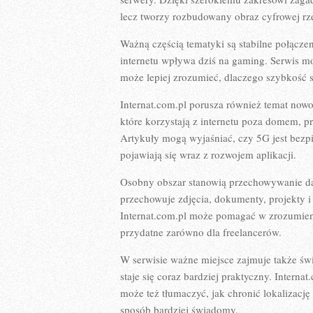
lecz tworzy rozbudowany obraz cyfrowej rz
Ważną częścią tematyki są stabilne połączen
internetu wpływa dziś na gaming. Serwis mo
może lepiej zrozumieć, dlaczego szybkość s
Internat.com.pl porusza również temat now
które korzystają z internetu poza domem, pr
Artykuły mogą wyjaśniać, czy 5G jest bezpi
pojawiają się wraz z rozwojem aplikacji.
Osobny obszar stanowią przechowywanie da
przechowuje zdjęcia, dokumenty, projekty i
Internat.com.pl może pomagać w zrozumien
przydatne zarówno dla freelancerów.
W serwisie ważne miejsce zajmuje także świ
staje się coraz bardziej praktyczny. Intern
może też tłumaczyć, jak chronić lokalizację
sposób bardziej świadomy.