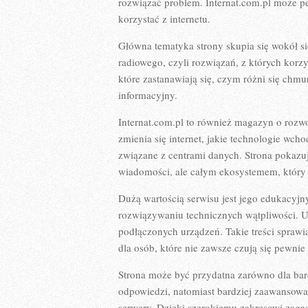
rozwiązać problem. Internat.com.pl może pe
korzystać z internetu.
Główna tematyka strony skupia się wokół sie
radiowego, czyli rozwiązań, z których korz
które zastanawiają się, czym różni się chmu
informacyjny.
Internat.com.pl to również magazyn o rozwoj
zmienia się internet, jakie technologie wc
związane z centrami danych. Strona pokazuje
wiadomości, ale całym ekosystemem, który s
Dużą wartością serwisu jest jego edukacyj
rozwiązywaniu technicznych wątpliwości. U
podłączonych urządzeń. Takie treści spraw
dla osób, które nie zawsze czują się pewni
Strona może być przydatna zarówno dla bar
odpowiedzi, natomiast bardziej zaawansowan
serwery. Dzięki szerokiemu zakresowi zagadn