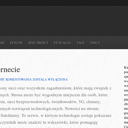
RIE
POGOŃ
SPIS TREŚCI
SYTUACJA
TAGI
ZNICZ
ernecie
Ka
po
sp
PRAWO
OŚĆ KOMENTOWANIA
ZOSTAŁA WYŁĄCZONA
ws
I
wz
ęcony sieci oraz wszystkim zagadnieniom, które mają związek z
REGULACJE
en
W
nych. Strona może być wygodnym miejscem dla osób, które
wr
INTERNECIE
pla
etu, sieci bezprzewodowych, światłowodów, 5G, chmury,
ch
cznych rozwiązań technologicznych. Nowości na stronie:
mot
pr
 Satelitarny. To serwis, w którym technologia zostaje pokazana
dz
, czytelnik może znaleźć tu wskazówki, które pomagają
ma
Cz