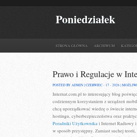
Poniedziałek
STRONA GŁÓWNA
ARCHIWUM
KATEGO
Prawo i Regulacje w Int
POSTED BY ADMIN | CZERWIEC - 17 - 2026 |
MOŻLIW
Internat.com.pl to interesujący blog poświ
codziennym korzystaniem z urządzeń mobil
chcą uporządkować wiedzę o świecie intern
hostingu, cyberbezpieczeństwa oraz prakty
Poradniki Użytkownika
i Internet Radiowy i
w sposób przystępny. Zamiast suchej teorii