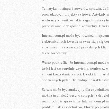
Tematyka hostingu i serwerów sprawia, że 
prowadzących projekty cyfrowe. Artykuły m
wielu użytkowników takie zagadnienia są tr
przedstawiać je w sposób konkretny. Dzięki
Internat.com.pl może być również miejsce
elektronicznych kwestie prawne stają się 
zrozumieć, na co uważać przy danych klientó
także biznesowy.
Warto podkreślić, że Internat.com.pl może 
treści jest szczególnie czytelna, ponieważ
zmieni korzystanie z sieci. Dzięki temu art
codziennych pytań. To buduje charakter str
Serwis może być atrakcyjny dla czytelników
można tu znaleźć treści o sprzęcie, z drugi
różnorodność sprawia, że Internat.com.pl 
problem, jak i czytelników, którzy po prost