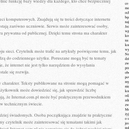
łnić funkcję bazy wiedzy dla każdego, kto chce bezpieczniej
co
mo
och
bę
ci komputerowych. Znajdują się tu treści dotyczące internetu
na
ystają zarówno uczniowie. Serwis może zainteresować osoby,
Je
wp
ra prywatna od publicznej. Dzięki temu strona ma charakter
ko
na
ko
wy
u sieci. Czytelnik może trafić na artykuły poświęcone temu, jak
No
hodzą do codziennego użytku. Poruszane mogą być tu tematy
dz
zw
, że internet nie jest tylko narzędziem do wysyłania
pr
tale się rozwija.
ob
po
my
ny charakter. Teksty publikowane na stronie mogą pomagać w
ni
żytkownik może dowiedzieć się, jak sprawdzić liczbę
kom
od
iają, że Internat.com.pl może być praktycznym przewodnikiem
zd
e w technicznym świecie.
zw
Mo
żyj
dziej świadomych. Osoba początkująca znajdzie tu praktyczne
o 
y czytelnik może zainteresować się tematami takimi jak
je
po
ień Internat.com.pl nie ogranicza się do jednej wąskiej niszy,