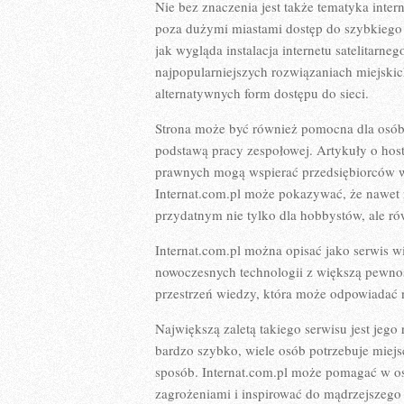
Nie bez znaczenia jest także tematyka inter
poza dużymi miastami dostęp do szybkiego 
jak wygląda instalacja internetu satelitarne
najpopularniejszych rozwiązaniach miejskic
alternatywnych form dostępu do sieci.
Strona może być również pomocna dla osób, k
podstawą pracy zespołowej. Artykuły o hos
prawnych mogą wspierać przedsiębiorców w
Internat.com.pl może pokazywać, że nawet 
przydatnym nie tylko dla hobbystów, ale ró
Internat.com.pl można opisać jako serwis wi
nowoczesnych technologii z większą pewnośc
przestrzeń wiedzy, która może odpowiadać 
Największą zaletą takiego serwisu jest jeg
bardzo szybko, wiele osób potrzebuje miej
sposób. Internat.com.pl może pomagać w osw
zagrożeniami i inspirować do mądrzejszego k