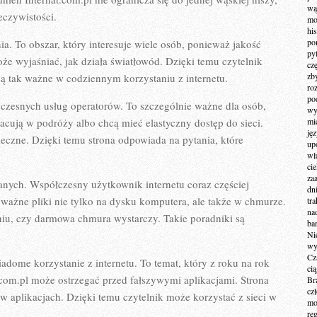
wą
eczywistości.
mo
hi
po
ia. To obszar, który interesuje wiele osób, ponieważ jakość
py
że wyjaśniać, jak działa światłowód. Dzięki temu czytelnik
cz
zb
ą tak ważne w codziennym korzystaniu z internetu.
ro
po
oczesnych usług operatorów. To szczególnie ważne dla osób,
wy
acują w podróży albo chcą mieć elastyczny dostęp do sieci.
mi
ję
eczne. Dzięki temu strona odpowiada na pytania, które
up
wł
ci
za
nych. Współczesny użytkownik internetu coraz częściej
dn
 ważne pliki nie tylko na dysku komputera, ale także w chmurze.
tr
na
iu, czy darmowa chmura wystarczy. Takie poradniki są
ba
Ni
wy
Cz
adome korzystanie z internetu. To temat, który z roku na rok
ci
at.com.pl może ostrzegać przed fałszywymi aplikacjami. Strona
Br
cz
 w aplikacjach. Dzięki temu czytelnik może korzystać z sieci w
mo
re