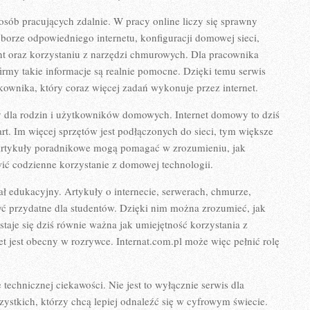
osób pracujących zdalnie. W pracy online liczy się sprawny
borze odpowiedniego internetu, konfiguracji domowej sieci,
nt oraz korzystaniu z narzędzi chmurowych. Dla pracownika
 firmy takie informacje są realnie pomocne. Dzięki temu serwis
ownika, który coraz więcej zadań wykonuje przez internet.
y dla rodzin i użytkowników domowych. Internet domowy to dziś
art. Im więcej sprzętów jest podłączonych do sieci, tym większe
 Artykuły poradnikowe mogą pomagać w zrozumieniu, jak
wić codzienne korzystanie z domowej technologii.
ł edukacyjny. Artykuły o internecie, serwerach, chmurze,
yć przydatne dla studentów. Dzięki nim można zrozumieć, jak
staje się dziś równie ważna jak umiejętność korzystania z
 jest obecny w rozrywce. Internat.com.pl może więc pełnić rolę
echnicznej ciekawości. Nie jest to wyłącznie serwis dla
wszystkich, którzy chcą lepiej odnaleźć się w cyfrowym świecie.