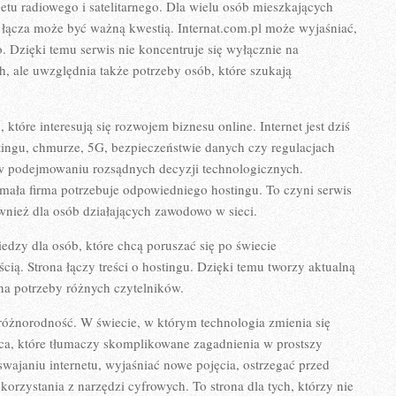
netu radiowego i satelitarnego. Dla wielu osób mieszkających
łącza może być ważną kwestią. Internat.com.pl może wyjaśniać,
go. Dzięki temu serwis nie koncentruje się wyłącznie na
h, ale uwzględnia także potrzeby osób, które szukają
tóre interesują się rozwojem biznesu online. Internet jest dziś
tingu, chmurze, 5G, bezpieczeństwie danych czy regulacjach
 podejmowaniu rozsądnych decyzji technologicznych.
mała firma potrzebuje odpowiedniego hostingu. To czyni serwis
wnież dla osób działających zawodowo w sieci.
edzy dla osób, które chcą poruszać się po świecie
ią. Strona łączy treści o hostingu. Dzięki temu tworzy aktualną
na potrzeby różnych czytelników.
o różnorodność. W świecie, w którym technologia zmienia się
sca, które tłumaczy skomplikowane zagadnienia w prostszy
ajaniu internetu, wyjaśniać nowe pojęcia, ostrzegać przed
orzystania z narzędzi cyfrowych. To strona dla tych, którzy nie