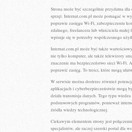
Strona może być szczególnie przydatna dla 
sprzęt. Internat.com.pl może pomagać w wy
poprawie zasięgu Wi-Fi, zabezpieczeniu ko
zdalnego, freelancera lub właściciela małej
wpisuje się w potrzeby współczesnego użytk
Internat.com.pl może być także wartościow
nie tylko komputer, ale także telewizory sm
znaczenie ma bezpieczeństwo sieci Wi-Fi.
poprawić zasięg. To treści, które mogą ułat
W serwisie można dostrzec również potencja
aplikacjach i cyberbezpieczeństwie mogą b
działa transmisja danych. Tego typu wiedza 
podstawowych programów, ponieważ internet
źródła wiedzy technologicznej.
Ciekawym elementem strony jest połączenie t
specjalistów, ale raczej szeroki portal dla 