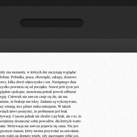
żdy zna momenty, w których dni zaczynają wyglądać
dobnie. Pobudka, praca, obowiązki, zakupy, domowe
rawy, kilka chwil odpoczynku i sen. Następnego dnia
zystko powtarza się od początku. Nawet jeśli życie jest
ględnie spokojne, monotonia potrafi powoli odbierać
ergię. Człowiek nie zawsze czuje się źle, ale ma
ażenie, że brakuje mu iskry. Zadania są wykonywane,
ny istnieją, lecz gdzieś znika entuzjazm. W takich
wilach łatwo pomyśleć, że problemem jest brak
ywacji. Czasem jednak nie chodzi o jej brak, ale o to, że
zestaliśmy dostarczać sobie powodów, dla których warto
iałać. Motywacja nie zawsze pojawia się sama. Nie jest
gicznym stanem, który można przywołać na zawołanie.
ęsto rodzi się dopiero wtedy, gdy zaczynamy robić coś,