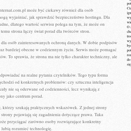
po
Ci
Internat.com.pl może być ciekawy również dla osób
ig
ogą wyjaśniać, jak sprawdzić bezpieczeństwo hostingu. Dla
wy
wi
udne, dlatego wartość serwisu polega na tym, że może on
O 
 temu strona łączy świat porad dla twórców stron.
ch
tr
wy
m dla osób zainteresowanych ochroną danych. W dobie podpisów
by
coraz bardziej obecne w codziennym życiu. Serwis może pomagać
po
ro
w. To sprawia, że strona ma nie tylko charakter techniczny, ale
do
si
odpowiadać na realne pytania czytelników. Tego typu forma
 wychodzi od konkretnych problemów: czy sztuczna inteligencja
ykuły nie są oderwane od codzienności, lecz wynikają z
ony jako centrum porad.
, którzy szukają praktycznych wskazówek. Z jednej strony
ej strony pojawiają się zagadnienia dotyczące prawa. Taka
może przyciągać zarówno osoby rozwiązujące konkretny
u lubią rozumieć technologię.