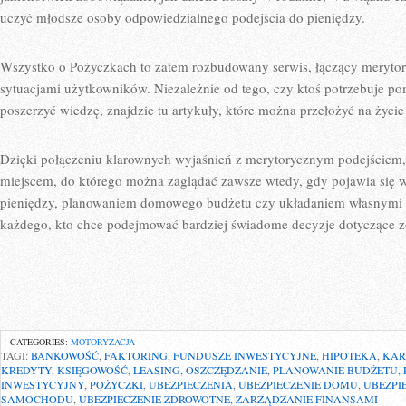
uczyć młodsze osoby odpowiedzialnego podejścia do pieniędzy.
Wszystko o Pożyczkach to zatem rozbudowany serwis, łączący meryto
sytuacjami użytkowników. Niezależnie od tego, czy ktoś potrzebuje po
poszerzyć wiedzę, znajdzie tu artykuły, które można przełożyć na życie
Dzięki połączeniu klarownych wyjaśnień z merytorycznym podejściem,
miejscem, do którego można zaglądać zawsze wtedy, gdy pojawia się 
pieniędzy, planowaniem domowego budżetu czy układaniem własnymi f
każdego, kto chce podejmować bardziej świadome decyzje dotyczące 
CATEGORIES:
MOTORYZACJA
TAGI:
BANKOWOŚĆ
,
FAKTORING
,
FUNDUSZE INWESTYCYJNE
,
HIPOTEKA
,
KAR
KREDYTY
,
KSIĘGOWOŚĆ
,
LEASING
,
OSZCZĘDZANIE
,
PLANOWANIE BUDŻETU
,
INWESTYCYJNY
,
POŻYCZKI
,
UBEZPIECZENIA
,
UBEZPIECZENIE DOMU
,
UBEZPI
SAMOCHODU
,
UBEZPIECZENIE ZDROWOTNE
,
ZARZĄDZANIE FINANSAMI