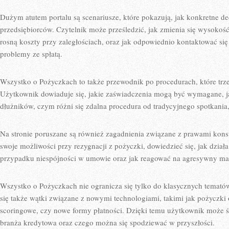
Dużym atutem portalu są scenariusze, które pokazują, jak konkretne d
przedsiębiorców. Czytelnik może prześledzić, jak zmienia się wysokoś
rosną koszty przy zaległościach, oraz jak odpowiednio kontaktować się 
problemy ze spłatą.
Wszystko o Pożyczkach to także przewodnik po procedurach, które trze
Użytkownik dowiaduje się, jakie zaświadczenia mogą być wymagane, j
dłużników, czym różni się zdalna procedura od tradycyjnego spotkania,
Na stronie poruszane są również zagadnienia związane z prawami kon
swoje możliwości przy rezygnacji z pożyczki, dowiedzieć się, jak dzia
przypadku niespójności w umowie oraz jak reagować na agresywny ma
Wszystko o Pożyczkach nie ogranicza się tylko do klasycznych temató
się także wątki związane z nowymi technologiami, takimi jak pożyczki
scoringowe, czy nowe formy płatności. Dzięki temu użytkownik może śl
branża kredytowa oraz czego można się spodziewać w przyszłości.