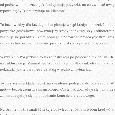
od podstaw tłumaczące, jak funkcjonują pożyczki, na co zwracać uwa
typowe błędy, które czyhają na klientów.
To baza wiedzy dla każdego, kto planuje wziąć kredyt – niezależnie od
pożyczkę gotówkową, poważniejszy kredyt bankowy, czy krótkotermino
znajdują się poradniki, które pomagają porównać propozycje firm, zroz
samodzielnie ocenić, czy dane produkt jest rzeczywiście bezpieczne.
Wszystko o Pożyczkach to także instrukcja po pojęciach takich jak RR
restrukturyzacja. Zamiast suchych definicji, użytkownik otrzymuje omó
pokazują, jak te parametry działają w realnych sytuacjach.
Twórcy serwisu kładą nacisk na świadome podejście do pożyczania. W a
motyw bezpieczeństwa finansowego. Czytelnik dowiaduje się, jak przea
zanim zdecyduje się na podpisanie kontraktu kredytowego.
Na stronie można znaleźć sekcje poświęcone różnym typom kredytów: