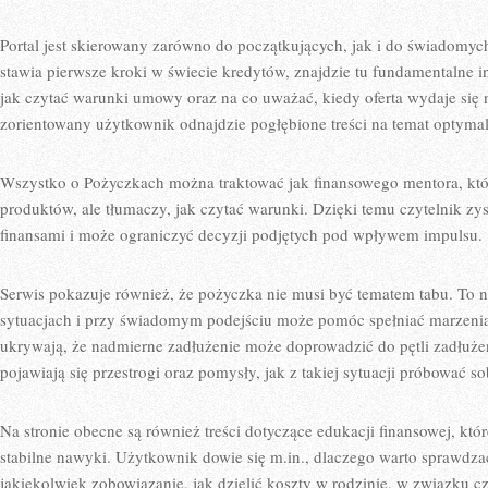
Portal jest skierowany zarówno do początkujących, jak i do świadomyc
stawia pierwsze kroki w świecie kredytów, znajdzie tu fundamentalne in
jak czytać warunki umowy oraz na co uważać, kiedy oferta wydaje się ni
zorientowany użytkownik odnajdzie pogłębione treści na temat optymal
Wszystko o Pożyczkach można traktować jak finansowego mentora, któ
produktów, ale tłumaczy, jak czytać warunki. Dzięki temu czytelnik z
finansami i może ograniczyć decyzji podjętych pod wpływem impulsu.
Serwis pokazuje również, że pożyczka nie musi być tematem tabu. To 
sytuacjach i przy świadomym podejściu może pomóc spełniać marzenia
ukrywają, że nadmierne zadłużenie może doprowadzić do pętli zadłużen
pojawiają się przestrogi oraz pomysły, jak z takiej sytuacji próbować so
Na stronie obecne są również treści dotyczące edukacji finansowej, kt
stabilne nawyki. Użytkownik dowie się m.in., dlaczego warto sprawdza
jakiekolwiek zobowiązanie, jak dzielić koszty w rodzinie, w związku 