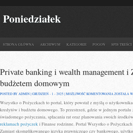
Poniedziałek
STRONA GŁÓWNA
ARCHIWUM
KATEGORIE
POGOŃ
SPIS TREŚCI
Private banking i wealth management i 
budżetem domowym
PRIVATE
POSTED BY ADMIN | GRUDZIEŃ - 1 - 2025 |
MOŻLIWOŚĆ KOMENTOWANIA
ZOSTAŁA 
BANKING
Wszystko o Pożyczkach to portal, który powstał z myślą o użytkownikac
I
WEALTH
kredytów i budżetu domowego. To przestrzeń, gdzie w jednym portalu 
MANAGEME
I
świadomego pożyczania, spłacania rat oraz planowania swoich środkó
ZARZĄDZA
reklamach pożyczek
i Finanse rodzinne. Portal Wszystko o Pożyczkach 
BUDŻETEM
DOMOWYM
Zamiast skomplikowanego języka prawniczego czy bankowego, użytkow