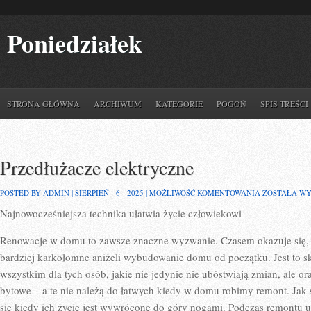
Poniedziałek
STRONA GŁÓWNA
ARCHIWUM
KATEGORIE
POGOŃ
SPIS TREŚCI
Przedłużacze elektryczne
PRZEDŁUŻAC
POSTED BY ADMIN | SIERPIEŃ - 6 - 2025 |
MOŻLIWOŚĆ KOMENTOWANIA
ZOSTAŁA W
ELEKTRYCZN
Najnowocześniejsza technika ułatwia życie człowiekowi
Renowacje w domu to zawsze znaczne wyzwanie. Czasem okazuje się, 
bardziej karkołomne aniżeli wybudowanie domu od początku. Jest to 
wszystkim dla tych osób, jakie nie jedynie nie ubóstwiają zmian, ale 
bytowe – a te nie należą do łatwych kiedy w domu robimy remont. Jak s
się kiedy ich życie jest wywrócone do góry nogami. Podczas remontu u