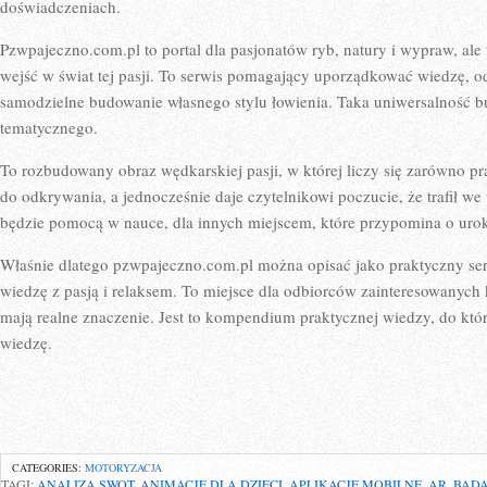
doświadczeniach.
Pzwpajeczno.com.pl to portal dla pasjonatów ryb, natury i wypraw, ale 
wejść w świat tej pasji. To serwis pomagający uporządkować wiedzę, 
samodzielne budowanie własnego stylu łowienia. Taka uniwersalność bud
tematycznego.
To rozbudowany obraz wędkarskiej pasji, w której liczy się zarówno pra
do odkrywania, a jednocześnie daje czytelnikowi poczucie, że trafił we
będzie pomocą w nauce, dla innych miejscem, które przypomina o uro
Właśnie dlatego pzwpajeczno.com.pl można opisać jako praktyczny ser
wiedzę z pasją i relaksem. To miejsce dla odbiorców zainteresowanych 
mają realne znaczenie. Jest to kompendium praktycznej wiedzy, do któr
wiedzę.
CATEGORIES:
MOTORYZACJA
TAGI:
ANALIZA SWOT
,
ANIMACJE DLA DZIECI
,
APLIKACJE MOBILNE
,
AR
,
BAD