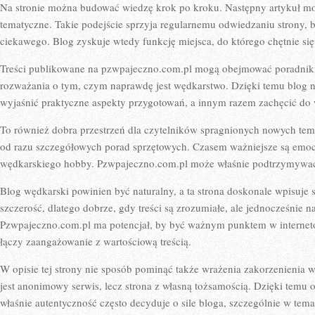
Na stronie można budować wiedzę krok po kroku. Następny artykuł mo
tematyczne. Takie podejście sprzyja regularnemu odwiedzaniu strony, 
ciekawego. Blog zyskuje wtedy funkcję miejsca, do którego chętnie się
Treści publikowane na pzwpajeczno.com.pl mogą obejmować poradniki,
rozważania o tym, czym naprawdę jest wędkarstwo. Dzięki temu blog 
wyjaśnić praktyczne aspekty przygotowań, a innym razem zachęcić do
To również dobra przestrzeń dla czytelników spragnionych nowych te
od razu szczegółowych porad sprzętowych. Czasem ważniejsze są emocj
wędkarskiego hobby. Pzwpajeczno.com.pl może właśnie podtrzymywać
Blog wędkarski powinien być naturalny, a ta strona doskonale wpisuje s
szczerość, dlatego dobrze, gdy treści są zrozumiałe, ale jednocześnie 
Pzwpajeczno.com.pl ma potencjał, by być ważnym punktem w interne
łączy zaangażowanie z wartościową treścią.
W opisie tej strony nie sposób pominąć także wrażenia zakorzenienia 
jest anonimowy serwis, lecz strona z własną tożsamością. Dzięki temu o
właśnie autentyczność często decyduje o sile bloga, szczególnie w tema