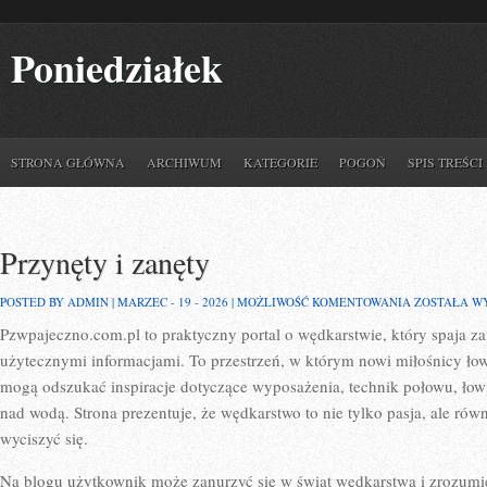
Poniedziałek
STRONA GŁÓWNA
ARCHIWUM
KATEGORIE
POGOŃ
SPIS TREŚCI
Przynęty i zanęty
PRZYNĘTY
POSTED BY ADMIN | MARZEC - 19 - 2026 |
MOŻLIWOŚĆ KOMENTOWANIA
ZOSTAŁA W
I
Pzwpajeczno.com.pl to praktyczny portal o wędkarstwie, który spaja 
ZANĘTY
użytecznymi informacjami. To przestrzeń, w którym nowi miłośnicy łow
mogą odszukać inspiracje dotyczące wyposażenia, technik połowu, ło
nad wodą. Strona prezentuje, że wędkarstwo to nie tylko pasja, ale równ
wyciszyć się.
Na blogu użytkownik może zanurzyć się w świat wędkarstwa i zrozumieć