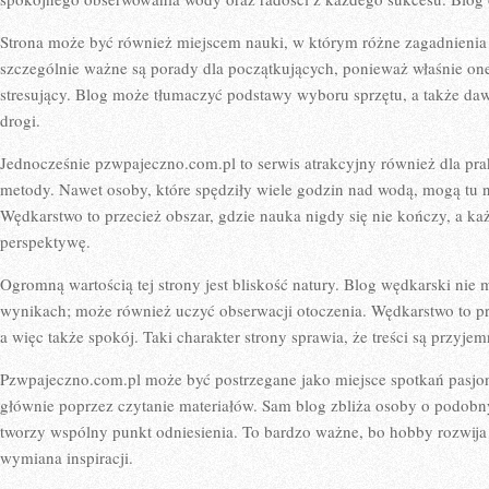
Strona może być również miejscem nauki, w którym różne zagadnienia s
szczególnie ważne są porady dla początkujących, ponieważ właśnie one s
stresujący. Blog może tłumaczyć podstawy wyboru sprzętu, a także da
drogi.
Jednocześnie pzwpajeczno.com.pl to serwis atrakcyjny również dla pr
metody. Nawet osoby, które spędziły wiele godzin nad wodą, mogą tu 
Wędkarstwo to przecież obszar, gdzie nauka nigdy się nie kończy, a k
perspektywę.
Ogromną wartością tej strony jest bliskość natury. Blog wędkarski nie
wynikach; może również uczyć obserwacji otoczenia. Wędkarstwo to p
a więc także spokój. Taki charakter strony sprawia, że treści są przyje
Pzwpajeczno.com.pl może być postrzegane jako miejsce spotkań pasjon
głównie poprzez czytanie materiałów. Sam blog zbliża osoby o podobn
tworzy wspólny punkt odniesienia. To bardzo ważne, bo hobby rozwija si
wymiana inspiracji.