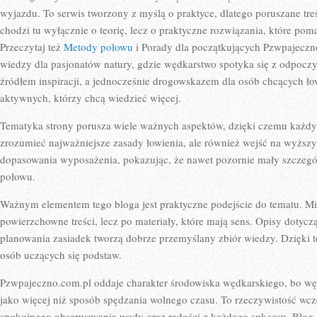
wyjazdu. To serwis tworzony z myślą o praktyce, dlatego poruszane treś
chodzi tu wyłącznie o teorię, lecz o praktyczne rozwiązania, które po
Przeczytaj też
Metody połowu
i Porady dla początkujących Pzwpajeczno
wiedzy dla pasjonatów natury, gdzie wędkarstwo spotyka się z odpocz
źródłem inspiracji, a jednocześnie drogowskazem dla osób chcących łow
aktywnych, którzy chcą wiedzieć więcej.
Tematyka strony porusza wiele ważnych aspektów, dzięki czemu każdy 
zrozumieć najważniejsze zasady łowienia, ale również wejść na wyższy
dopasowania wyposażenia, pokazując, że nawet pozornie mały szczeg
połowu.
Ważnym elementem tego bloga jest praktyczne podejście do tematu. Miło
powierzchowne treści, lecz po materiały, które mają sens. Opisy dotycz
planowania zasiadek tworzą dobrze przemyślany zbiór wiedzy. Dzięki 
osób uczących się podstaw.
Pzwpajeczno.com.pl oddaje charakter środowiska wędkarskiego, bo wę
jako więcej niż sposób spędzania wolnego czasu. To rzeczywistość w
spokojnego obserwowania wody oraz radości z każdego sukcesu. Blog o