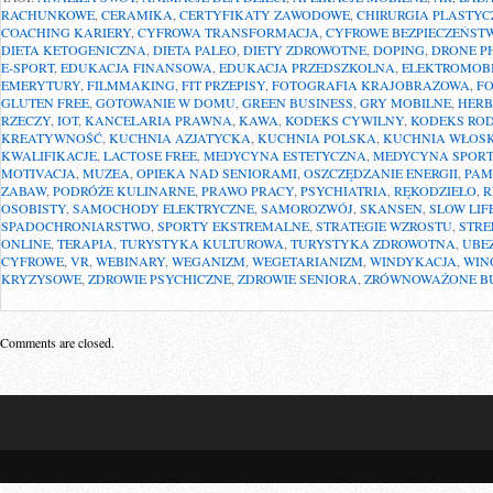
RACHUNKOWE
,
CERAMIKA
,
CERTYFIKATY ZAWODOWE
,
CHIRURGIA PLASTY
COACHING KARIERY
,
CYFROWA TRANSFORMACJA
,
CYFROWE BEZPIECZEŃST
DIETA KETOGENICZNA
,
DIETA PALEO
,
DIETY ZDROWOTNE
,
DOPING
,
DRONE P
E-SPORT
,
EDUKACJA FINANSOWA
,
EDUKACJA PRZEDSZKOLNA
,
ELEKTROMOB
EMERYTURY
,
FILMMAKING
,
FIT PRZEPISY
,
FOTOGRAFIA KRAJOBRAZOWA
,
F
GLUTEN FREE
,
GOTOWANIE W DOMU
,
GREEN BUSINESS
,
GRY MOBILNE
,
HERB
RZECZY
,
IOT
,
KANCELARIA PRAWNA
,
KAWA
,
KODEKS CYWILNY
,
KODEKS RO
KREATYWNOŚĆ
,
KUCHNIA AZJATYCKA
,
KUCHNIA POLSKA
,
KUCHNIA WŁOS
KWALIFIKACJE
,
LACTOSE FREE
,
MEDYCYNA ESTETYCZNA
,
MEDYCYNA SPOR
MOTIVACJA
,
MUZEA
,
OPIEKA NAD SENIORAMI
,
OSZCZĘDZANIE ENERGII
,
PAM
ZABAW
,
PODRÓŻE KULINARNE
,
PRAWO PRACY
,
PSYCHIATRIA
,
RĘKODZIEŁO
,
R
OSOBISTY
,
SAMOCHODY ELEKTRYCZNE
,
SAMOROZWÓJ
,
SKANSEN
,
SLOW LIF
SPADOCHRONIARSTWO
,
SPORTY EKSTREMALNE
,
STRATEGIE WZROSTU
,
STRE
ONLINE
,
TERAPIA
,
TURYSTYKA KULTUROWA
,
TURYSTYKA ZDROWOTNA
,
UBE
CYFROWE
,
VR
,
WEBINARY
,
WEGANIZM
,
WEGETARIANIZM
,
WINDYKACJA
,
WIN
KRYZYSOWE
,
ZDROWIE PSYCHICZNE
,
ZDROWIE SENIORA
,
ZRÓWNOWAŻONE B
Comments are closed.