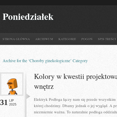
Poniedziałek
STRONA GŁÓWNA
ARCHIWUM
KATEGORIE
POGOŃ
SPIS TREŚCI
Archive for the ‘Choroby ginekologiczne’ Category
Kolory w kwestii projekto
wnętrz
Elektryk Podłoga łączy nam się przede wszystkim 
31
LIP
2025
której chodzimy. Dbamy jednak o jej wygląd. A pr
niezmiernie ważna. To naturalnie podłoga oddział