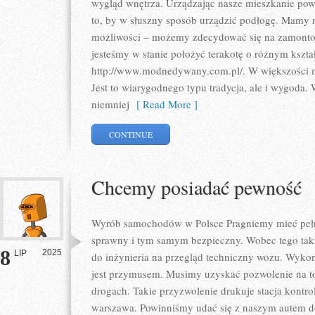
wygląd wnętrza. Urządzając nasze mieszkanie powi
to, by w słuszny sposób urządzić podłogę. Mamy 
możliwości – możemy zdecydować się na zamonto
jesteśmy w stanie położyć terakotę o różnym kształ
http://www.modnedywany.com.pl/. W większości 
Jest to wiarygodnego typu tradycja, ale i wygoda
niemniej
[ Read More ]
CONTINUE
Chcemy posiadać pewność
Wyrób samochodów w Polsce Pragniemy mieć pełn
sprawny i tym samym bezpieczny. Wobec tego tak
8
2025
LIP
do inżynieria na przegląd techniczny wozu. Wykon
jest przymusem. Musimy uzyskać pozwolenie na t
drogach. Takie przyzwolenie drukuje stacja kontro
warszawa. Powinniśmy udać się z naszym autem d