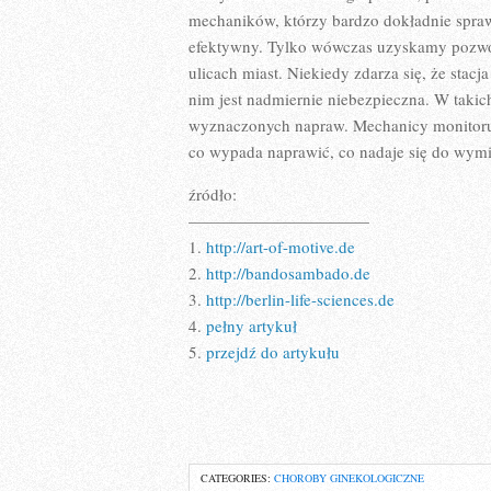
mechaników, którzy bardzo dokładnie spraw
efektywny. Tylko wówczas uzyskamy pozwole
ulicach miast. Niekiedy zdarza się, że stacj
nim jest nadmiernie niebezpieczna. W taki
wyznaczonych napraw. Mechanicy monitoru
co wypada naprawić, co nadaje się do wymi
źródło:
———————————
1.
http://art-of-motive.de
2.
http://bandosambado.de
3.
http://berlin-life-sciences.de
4.
pełny artykuł
5.
przejdź do artykułu
CATEGORIES:
CHOROBY GINEKOLOGICZNE