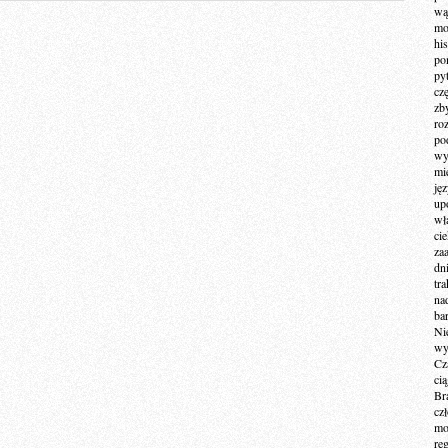
wą
mo
hi
po
py
cz
zb
ro
po
wy
mi
ję
up
wł
ci
za
dn
tr
na
ba
Ni
wy
Cz
ci
Br
cz
mo
re