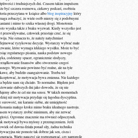
tpliwości i trudniejszych dni. Czasem takim impulsem
że być szczera rozmowa, ciekawy podcast, osobista
storia przeczytana w książce albo
blog inspiracyjny
który
maga zobaczyć, że wiele osób mierzy się z podobnymi
taniami i mimo to szuka własnej drogi. Monotonia
ęsto wynika także z braku wyzwań. Kiedy wszystko jest
yt przewidywalne, człowiek przestaje czuć, że się
zwija. Nie oznacza to, że należy natychmiast
dejmować ryzykowne decyzje. Wystarczy wybrać małe
zwanie, które wymaga lekkiego wysiłku. Może to być
esiąc regularnego pisania, nauka podstaw nowego
zyka, codzienny spacer, ograniczenie słodyczy,
orządkowanie finansów albo stworzenie czegoś
asnego. Wyzwanie powinno być realne, ale na tyle
ekawe, aby budziło zaangażowanie. Trzeba też
akceptować, że motywacja bywa zmienna. Nie każdego
ia będzie nam się chciało. To normalne. Błędem jest
aktowanie słabszych dni jako dowodu, że się nie
dajemy albo że cel nie ma sensu. W takich momentach
rdziej niż motywacja przydaje się łagodna dyscyplina.
e surowość, nie karanie siebie, ale umiejętność
konania małego kroku mimo braku idealnego nastroju.
asem wystarczy zrobić minimum, aby nie zerwać
ągłości. Ogromne znaczenie ma również odpoczynek.
ak motywacji bywa mylony z przemęczeniem. Jeśli
łowiek od dawna działa ponad siły, żadna technika
tywacyjna nie pomoże tak dobrze jak sen, cisza i
generacja. Warto nauczyć się rozpoznawać, czy naprawdę