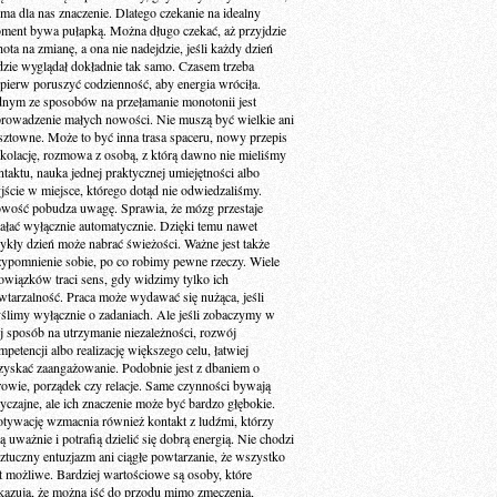
 ma dla nas znaczenie. Dlatego czekanie na idealny
ment bywa pułapką. Można długo czekać, aż przyjdzie
ota na zmianę, a ona nie nadejdzie, jeśli każdy dzień
dzie wyglądał dokładnie tak samo. Czasem trzeba
jpierw poruszyć codzienność, aby energia wróciła.
dnym ze sposobów na przełamanie monotonii jest
rowadzenie małych nowości. Nie muszą być wielkie ani
sztowne. Może to być inna trasa spaceru, nowy przepis
 kolację, rozmowa z osobą, z którą dawno nie mieliśmy
ntaktu, nauka jednej praktycznej umiejętności albo
jście w miejsce, którego dotąd nie odwiedzaliśmy.
wość pobudza uwagę. Sprawia, że mózg przestaje
iałać wyłącznie automatycznie. Dzięki temu nawet
ykły dzień może nabrać świeżości. Ważne jest także
zypomnienie sobie, po co robimy pewne rzeczy. Wiele
owiązków traci sens, gdy widzimy tylko ich
wtarzalność. Praca może wydawać się nużąca, jeśli
ślimy wyłącznie o zadaniach. Ale jeśli zobaczymy w
ej sposób na utrzymanie niezależności, rozwój
petencji albo realizację większego celu, łatwiej
zyskać zaangażowanie. Podobnie jest z dbaniem o
rowie, porządek czy relacje. Same czynności bywają
yczajne, ale ich znaczenie może być bardzo głębokie.
tywację wzmacnia również kontakt z ludźmi, którzy
ą uważnie i potrafią dzielić się dobrą energią. Nie chodzi
sztuczny entuzjazm ani ciągłe powtarzanie, że wszystko
st możliwe. Bardziej wartościowe są osoby, które
kazują, że można iść do przodu mimo zmęczenia,