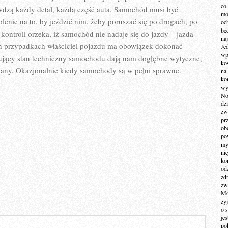
co
dzą każdy detal, każdą część auta. Samochód musi być
mo
nie na to, by jeździć nim, żeby poruszać się po drogach, po
och
bę
a kontroli orzeka, iż samochód nie nadaje się do jazdy – jazda
na
ch przypadkach właściciel pojazdu ma obowiązek dokonać
Je
wp
jący stan techniczny samochodu dają nam dogłębne wytyczne,
ko
any. Okazjonalnie kiedy samochody są w pełni sprawne.
na
ko
wy
No
dz
zw
pr
ob
po
my
ni
kom
od
zd
zw
Mo
żyj
o 
je
po