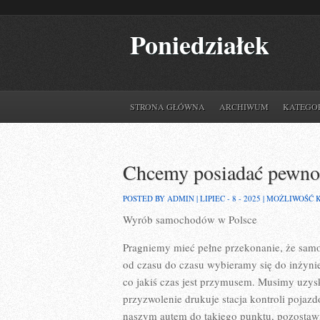
Poniedziałek
STRONA GŁÓWNA
ARCHIWUM
KATEGO
Chcemy posiadać pewno
POSTED BY ADMIN | LIPIEC - 8 - 2025 |
MOŻLIWOŚĆ 
Wyrób samochodów w Polsce
Pragniemy mieć pełne przekonanie, że sam
od czasu do czasu wybieramy się do inżyni
co jakiś czas jest przymusem. Musimy uzys
przyzwolenie drukuje stacja kontroli pojaz
naszym autem do takiego punktu, pozostawi