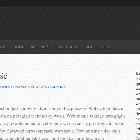
RIE
POGOŃ
SPIS TREŚCI
SYTUACJA
TAGI
ZNICZ
ść
Ka
po
sp
CHCEMY
KOMENTOWANIA
ZOSTAŁA WYŁĄCZONA
ws
POSIADAĆ
wz
PEWNOŚĆ
en
wr
ochód jest sprawny i tym samym bezpieczny. Wobec tego także
pla
ch
eria na przegląd techniczny wozu. Wykonanie takiego przeglądu
mot
kać pozwolenie na to, żeby móc wzruszać się po drogach. Takie
pr
dz
dów. Sprawdź turbosprężarki warszawa. Powinniśmy udać się z
ma
ć samochód na jakiś czas pod opieką sprofilowanych
Cz