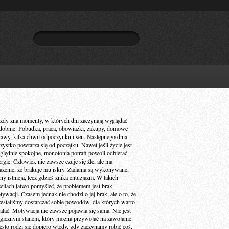
żdy zna momenty, w których dni zaczynają wyglądać
dobnie. Pobudka, praca, obowiązki, zakupy, domowe
rawy, kilka chwil odpoczynku i sen. Następnego dnia
zystko powtarza się od początku. Nawet jeśli życie jest
ględnie spokojne, monotonia potrafi powoli odbierać
ergię. Człowiek nie zawsze czuje się źle, ale ma
ażenie, że brakuje mu iskry. Zadania są wykonywane,
ny istnieją, lecz gdzieś znika entuzjazm. W takich
wilach łatwo pomyśleć, że problemem jest brak
ywacji. Czasem jednak nie chodzi o jej brak, ale o to, że
zestaliśmy dostarczać sobie powodów, dla których warto
iałać. Motywacja nie zawsze pojawia się sama. Nie jest
gicznym stanem, który można przywołać na zawołanie.
ęsto rodzi się dopiero wtedy, gdy zaczynamy robić coś,