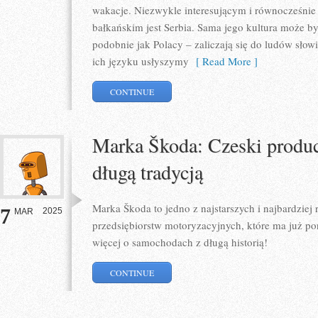
wakacje. Niezwykle interesującym i równocześni
bałkańskim jest Serbia. Sama jego kultura może b
podobnie jak Polacy – zaliczają się do ludów sło
ich języku usłyszymy
[ Read More ]
CONTINUE
Marka Škoda: Czeski produ
długą tradycją
Marka Škoda to jedno z najstarszych i najbardzie
7
2025
MAR
przedsiębiorstw motoryzacyjnych, które ma już pon
więcej o samochodach z długą historią!
CONTINUE