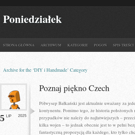
Poniedziałek
STRONA GŁÓWNA
ARCHIWUM
KATEGORIE
POGOŃ
SPIS TREŚCI
Archive for the ‘DIY i Handmade’ Category
Poznaj piękno Czech
Półwysep Bałkański jest aktualnie uważany za jed
kontynentu. Pomimo tego, że historia położonych
5
2025
LIP
przypadków nie należy do najłatwiejszych – przec
kilka wojen – to jednak obecnie jest to w pełni b
fantastyczną propozycją dla każdego, kto tylko ch