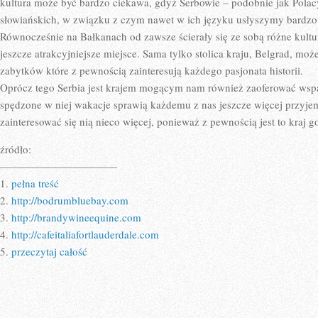
kultura może być bardzo ciekawa, gdyż Serbowie – podobnie jak Polacy
słowiańskich, w związku z czym nawet w ich języku usłyszymy bardzo
Równocześnie na Bałkanach od zawsze ścierały się ze sobą różne kultur
jeszcze atrakcyjniejsze miejsce. Sama tylko stolica kraju, Belgrad, mo
zabytków które z pewnością zainteresują każdego pasjonata historii.
Oprócz tego Serbia jest krajem mogącym nam również zaoferować wspa
spędzone w niej wakacje sprawią każdemu z nas jeszcze więcej przyj
zainteresować się nią nieco więcej, ponieważ z pewnością jest to kraj 
źródło:
———————————
1.
pełna treść
2.
http://bodrumbluebay.com
3.
http://brandywineequine.com
4.
http://cafeitaliafortlauderdale.com
5.
przeczytaj całość