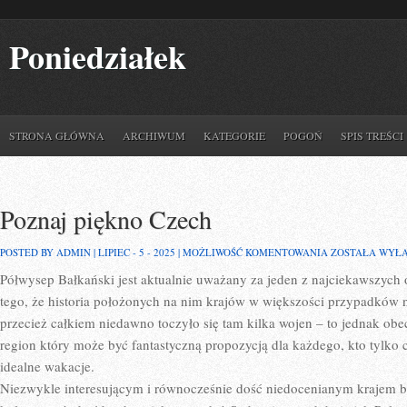
Poniedziałek
STRONA GŁÓWNA
ARCHIWUM
KATEGORIE
POGOŃ
SPIS TREŚCI
Poznaj piękno Czech
POZNAJ
POSTED BY ADMIN | LIPIEC - 5 - 2025 |
MOŻLIWOŚĆ KOMENTOWANIA
ZOSTAŁA WYŁ
PIĘKNO
Półwysep Bałkański jest aktualnie uważany za jeden z najciekawszych
CZECH
tego, że historia położonych na nim krajów w większości przypadków n
przecież całkiem niedawno toczyło się tam kilka wojen – to jednak obec
region który może być fantastyczną propozycją dla każdego, kto tylko 
idealne wakacje.
Niezwykle interesującym i równocześnie dość niedocenianym krajem ba