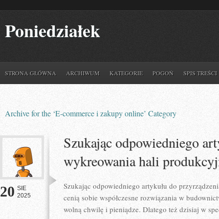
Poniedziałek
STRONA GŁÓWNA
ARCHIWUM
KATEGORIE
POGOŃ
SPIS TREŚCI
Archive for the ‘E-commerce i zakupy online’ Category
Szukając odpowiedniego art
wykreowania hali produkcyj
Szukając odpowiedniego artykułu do przyrządzeni
20
SIE
2025
cenią sobie współczesne rozwiązania w budownictw
wolną chwilę i pieniądze. Dlatego też dzisiaj w spe