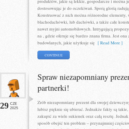
produktów, jakie są lekkie, gospodarcze i można 
dostosowując je do oczekiwań. Sporą glorią radują s
Konstruować z nich można różnorodne elementy,
blachodachówki, lub dachówki, a także całe konst
nawet myjni automobilowych. Intrygującą propozy
na , gdzie oferuje się bardzo znana firma. Jest o
budowlanych, jakie użytkuje się
[ Read More ]
CONTINUE
Spraw niezapomniany prezen
partnerki!
Zrób niezapomniany prezent dla swojej dziewczyny!
29
CZE
2025
lubisz pięknie się ubierać. Jednakże fakty są takie,
zakupić za wiele sukienek oraz całą resztę. Jedn
sposób obejść ten problem – przynajmniej częścio