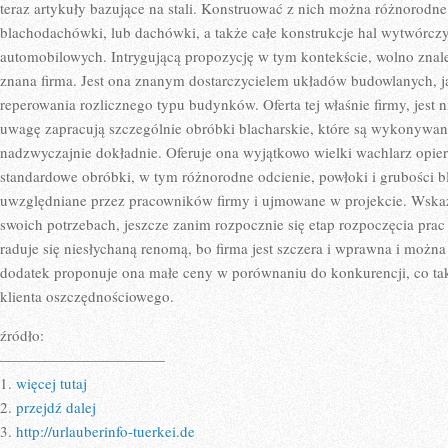
teraz artykuły bazujące na stali. Konstruować z nich można różnorod
blachodachówki, lub dachówki, a także całe konstrukcje hal wytwórczy
automobilowych. Intrygującą propozycję w tym kontekście, wolno znal
znana firma. Jest ona znanym dostarczycielem układów budowlanych, jak
reperowania rozlicznego typu budynków. Oferta tej właśnie firmy, jest 
uwagę zapracują szczególnie obróbki blacharskie, które są wykonywane 
nadzwyczajnie dokładnie. Oferuje ona wyjątkowo wielki wachlarz opier
standardowe obróbki, w tym różnorodne odcienie, powłoki i grubości bl
uwzględniane przez pracowników firmy i ujmowane w projekcie. Wska
swoich potrzebach, jeszcze zanim rozpocznie się etap rozpoczęcia prac 
raduje się niesłychaną renomą, bo firma jest szczera i wprawna i można
dodatek proponuje ona małe ceny w porównaniu do konkurencji, co takż
klienta oszczędnościowego.
źródło:
———————————
1.
więcej tutaj
2.
przejdź dalej
3.
http://urlauberinfo-tuerkei.de