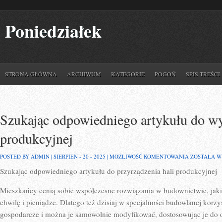
Poniedziałek
STRONA GŁÓWNA
ARCHIWUM
KATEGORIE
POGOŃ
SPIS TREŚCI
Szukając odpowiedniego artykułu do wy
produkcyjnej
SZUKAJĄC
POSTED BY ADMIN | SIERPIEŃ - 20 - 2025 |
MOŻLIWOŚĆ KOMENTOWANIA
ZOSTAŁA 
ODPOWIEDN
Szukając odpowiedniego artykułu do przyrządzenia hali produkcyjnej
ARTYKUŁU
DO
WYKREOWA
Mieszkańcy cenią sobie współczesne rozwiązania w budownictwie, jaki
HALI
PRODUKCYJ
chwilę i pieniądze. Dlatego też dzisiaj w specjalności budowlanej korzys
gospodarcze i można je samowolnie modyfikować, dostosowując je do o