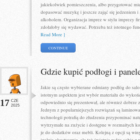
jakiekolwiek pomieszczenia, albo przygotować mi
dopasować muzykę i jeszcze zająć się jedzeniem i
alkoholem. Organizacja imprez w stylu imprezy fir
zdołałoby się wydawać. Potrzeba też istotnego fu
Read More ]
CONTINUE
Gdzie kupić podłogi i panel
Jakie są często wybierane odmiany podłóg do sal
istotnym aspektem jest wybór materiału do wykońc
17
CZE
odpowiednio się prezentował, ale również dobrze 
2025
Jednym z popularniejszych rozwiązań są laminowan
technologii potrafią do złudzenia przypominać nat
wytrzymałe na zużycie i dostępne w rozmaitych k
je do dodatków oraz mebli. Kolejną z opcji są win
izolują akustycznie, ale też świetnie radzą sobie z 