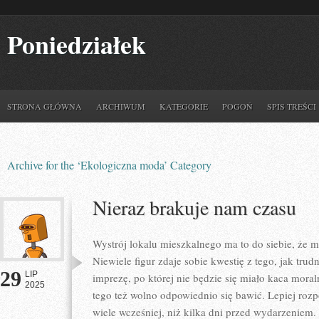
Poniedziałek
STRONA GŁÓWNA
ARCHIWUM
KATEGORIE
POGOŃ
SPIS TREŚCI
Archive for the ‘Ekologiczna moda’ Category
Nieraz brakuje nam czasu
Wystrój lokalu mieszkalnego ma to do siebie, że
Niewiele figur zdaje sobie kwestię z tego, jak tru
29
LIP
imprezę, po której nie będzie się miało kaca mor
2025
tego też wolno odpowiednio się bawić. Lepiej ro
wiele wcześniej, niż kilka dni przed wydarzeniem