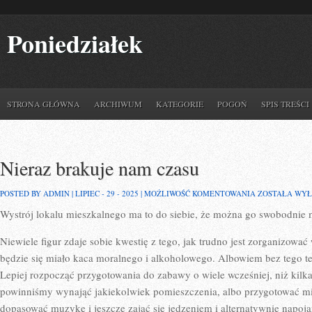
Poniedziałek
STRONA GŁÓWNA
ARCHIWUM
KATEGORIE
POGOŃ
SPIS TREŚCI
Nieraz brakuje nam czasu
NIERAZ
POSTED BY ADMIN | LIPIEC - 29 - 2025 |
MOŻLIWOŚĆ KOMENTOWANIA
ZOSTAŁA WY
BRAKUJE
Wystrój lokalu mieszkalnego ma to do siebie, że można go swobodnie
NAM
CZASU
Niewiele figur zdaje sobie kwestię z tego, jak trudno jest zorganizować
będzie się miało kaca moralnego i alkoholowego. Albowiem bez tego t
Lepiej rozpocząć przygotowania do zabawy o wiele wcześniej, niż kilk
powinniśmy wynająć jakiekolwiek pomieszczenia, albo przygotować mi
dopasować muzykę i jeszcze zająć się jedzeniem i alternatywnie napoj