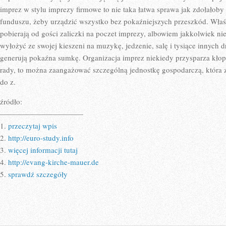
imprez w stylu imprezy firmowe to nie taka łatwa sprawa jak zdołałoby
funduszu, żeby urządzić wszystko bez pokaźniejszych przeszkód. Właś
pobierają od gości zaliczki na poczet imprezy, albowiem jakkolwiek ni
wyłożyć ze swojej kieszeni na muzykę, jedzenie, salę i tysiące innych 
generują pokaźna sumkę. Organizacja imprez niekiedy przysparza kłopo
rady, to można zaangażować szczególną jednostkę gospodarczą, która z
do z.
źródło:
———————————
1.
przeczytaj wpis
2.
http://euro-study.info
3.
więcej informacji tutaj
4.
http://evang-kirche-mauer.de
5.
sprawdź szczegóły