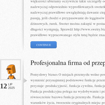
większości ubieramy oczywiście takie szczegóły o
nadzwyczaj odpowiednio wyprofilowanych sweterków
nadzwyczaj prawidłowo uwzględniają dawanie ciep
pasują, jeśli chodzi o przypasowanie do legginsów
dżinsowych, rurek. Sweter można zakupić w postaci
długości występują. Sprawdź http://www.swetry.bi
prawidłowo wypracowanego stylu tutaj będzie zna
CONTINUE
Profesjonalna firma od prz
Pomysłowy biznes O misjach przemysłu wolno po
wymienić przynajmniej podstawowe funkcje przem
12
LIP
przystaje: produkcyjność, funkcja cywilna, funkcj
2025
Funkcja produkcyjna polega na wydobywaniu i prz
równocześnie bazowa funkcja przemysłu. Funkcja 
warunków życia, tworzeniu oryginalnych miejsc pra