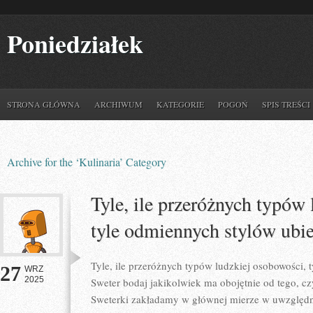
Poniedziałek
STRONA GŁÓWNA
ARCHIWUM
KATEGORIE
POGOŃ
SPIS TREŚCI
Archive for the ‘Kulinaria’ Category
Tyle, ile przeróżnych typów
tyle odmiennych stylów ubie
Tyle, ile przeróżnych typów ludzkiej osobowości, t
27
WRZ
2025
Sweter bodaj jakikolwiek ma obojętnie od tego, cz
Sweterki zakładamy w głównej mierze w uwzględn