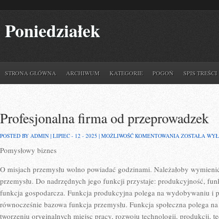
Poniedziałek
STRONA GŁÓWNA
ARCHIWUM
KATEGORIE
POGOŃ
SPIS TREŚCI
Profesjonalna firma od przeprowadzek
PROFESJONAL
POSTED BY ADMIN | LIPIEC - 12 - 2025 |
MOŻLIWOŚĆ KOMENTOWANIA
ZOSTAŁA WY
FIRMA
Pomysłowy biznes
OD
PRZEPROWAD
O misjach przemysłu wolno powiadać godzinami. Należałoby wymienić
przemysłu. Do nadrzędnych jego funkcji przystaje: produkcyjność, funk
funkcja gospodarcza. Funkcja produkcyjna polega na wydobywaniu i pr
równocześnie bazowa funkcja przemysłu. Funkcja społeczna polega na
tworzeniu oryginalnych miejsc pracy, rozwoju technologii, produkcji, t