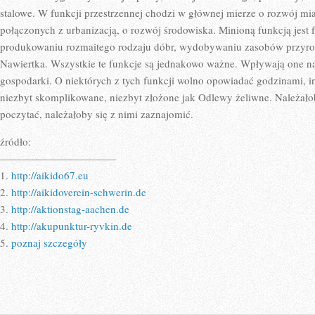
stalowe. W funkcji przestrzennej chodzi w głównej mierze o rozwój mi
połączonych z urbanizacją, o rozwój środowiska. Minioną funkcją jest
produkowaniu rozmaitego rodzaju dóbr, wydobywaniu zasobów przyrody
Nawiertka. Wszystkie te funkcje są jednakowo ważne. Wpływają one na
gospodarki. O niektórych z tych funkcji wolno opowiadać godzinami, i
niezbyt skomplikowane, niezbyt złożone jak Odlewy żeliwne. Należało
poczytać, należałoby się z nimi zaznajomić.
źródło:
———————————
1.
http://aikido67.eu
2.
http://aikidoverein-schwerin.de
3.
http://aktionstag-aachen.de
4.
http://akupunktur-ryvkin.de
5.
poznaj szczegóły