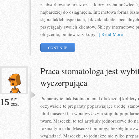
zaabsorbowane przez czas, który trzeba poświecić,
najbardziej do osiągnięcia. Internetowa forma bi
się na takich aspektach, jak zakładanie specjalnyc
przyciągały swoich klientów. Sklepy internetowe 
oblężenie, ponieważ zakupy
[ Read More ]
CONTINUE
Praca stomatologa jest wybit
wyczerpująca
Preparaty te, tak istotne niemal dla każdej kobiety 
15
SIE
2025
oczywiście te preparaty poprawiające urodę, stanow
nimi maseczki, a w najwyższym stopniu popularne 
twarz. Maseczki to też artykuły jednorazowe do nak
rozmaitym celu. Maseczki bo mogą bezbłędnie zwil
wygładzać. Maseczki, to jednakże nie tylko prepar