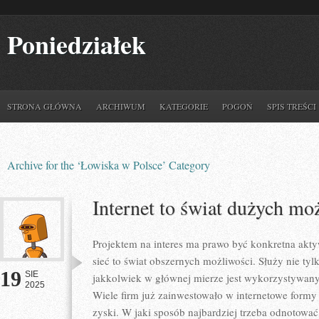
Poniedziałek
STRONA GŁÓWNA
ARCHIWUM
KATEGORIE
POGOŃ
SPIS TREŚCI
Archive for the ‘Łowiska w Polsce’ Category
Internet to świat dużych mo
Projektem na interes ma prawo być konkretna akt
sieć to świat obszernych możliwości. Służy nie ty
19
SIE
jakkolwiek w głównej mierze jest wykorzystywany
2025
Wiele firm już zainwestowało w internetowe formy 
zyski. W jaki sposób najbardziej trzeba odnotować