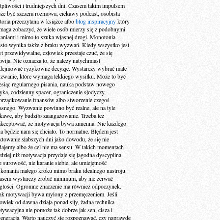
tpliwości i trudniejszych dni. Czasem takim impulsem
że być szczera rozmowa, ciekawy podcast, osobista
storia przeczytana w książce albo
blog inspiracyjny
który
maga zobaczyć, że wiele osób mierzy się z podobnymi
taniami i mimo to szuka własnej drogi. Monotonia
ęsto wynika także z braku wyzwań. Kiedy wszystko jest
yt przewidywalne, człowiek przestaje czuć, że się
zwija. Nie oznacza to, że należy natychmiast
dejmować ryzykowne decyzje. Wystarczy wybrać małe
zwanie, które wymaga lekkiego wysiłku. Może to być
esiąc regularnego pisania, nauka podstaw nowego
zyka, codzienny spacer, ograniczenie słodyczy,
orządkowanie finansów albo stworzenie czegoś
asnego. Wyzwanie powinno być realne, ale na tyle
ekawe, aby budziło zaangażowanie. Trzeba też
akceptować, że motywacja bywa zmienna. Nie każdego
ia będzie nam się chciało. To normalne. Błędem jest
aktowanie słabszych dni jako dowodu, że się nie
dajemy albo że cel nie ma sensu. W takich momentach
rdziej niż motywacja przydaje się łagodna dyscyplina.
e surowość, nie karanie siebie, ale umiejętność
konania małego kroku mimo braku idealnego nastroju.
asem wystarczy zrobić minimum, aby nie zerwać
ągłości. Ogromne znaczenie ma również odpoczynek.
ak motywacji bywa mylony z przemęczeniem. Jeśli
łowiek od dawna działa ponad siły, żadna technika
tywacyjna nie pomoże tak dobrze jak sen, cisza i
generacja. Warto nauczyć się rozpoznawać, czy naprawdę