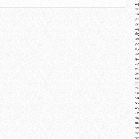
wą
mo
hi
po
py
cz
zb
ro
po
wy
mi
ję
up
wł
ci
za
dn
tr
na
ba
Ni
wy
Cz
ci
Br
cz
mo
re