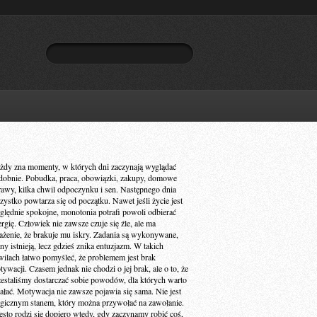
żdy zna momenty, w których dni zaczynają wyglądać
dobnie. Pobudka, praca, obowiązki, zakupy, domowe
rawy, kilka chwil odpoczynku i sen. Następnego dnia
zystko powtarza się od początku. Nawet jeśli życie jest
ględnie spokojne, monotonia potrafi powoli odbierać
ergię. Człowiek nie zawsze czuje się źle, ale ma
ażenie, że brakuje mu iskry. Zadania są wykonywane,
ny istnieją, lecz gdzieś znika entuzjazm. W takich
wilach łatwo pomyśleć, że problemem jest brak
ywacji. Czasem jednak nie chodzi o jej brak, ale o to, że
zestaliśmy dostarczać sobie powodów, dla których warto
iałać. Motywacja nie zawsze pojawia się sama. Nie jest
gicznym stanem, który można przywołać na zawołanie.
ęsto rodzi się dopiero wtedy, gdy zaczynamy robić coś,