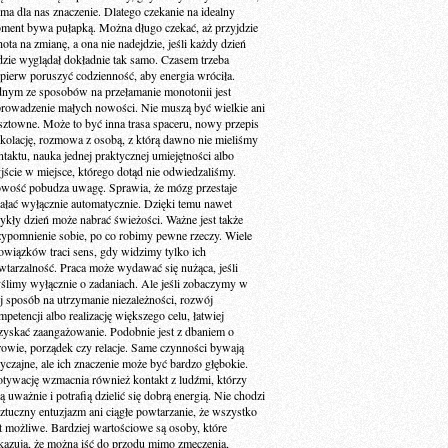
 ma dla nas znaczenie. Dlatego czekanie na idealny
ment bywa pułapką. Można długo czekać, aż przyjdzie
ota na zmianę, a ona nie nadejdzie, jeśli każdy dzień
dzie wyglądał dokładnie tak samo. Czasem trzeba
jpierw poruszyć codzienność, aby energia wróciła.
dnym ze sposobów na przełamanie monotonii jest
rowadzenie małych nowości. Nie muszą być wielkie ani
sztowne. Może to być inna trasa spaceru, nowy przepis
 kolację, rozmowa z osobą, z którą dawno nie mieliśmy
ntaktu, nauka jednej praktycznej umiejętności albo
jście w miejsce, którego dotąd nie odwiedzaliśmy.
wość pobudza uwagę. Sprawia, że mózg przestaje
iałać wyłącznie automatycznie. Dzięki temu nawet
ykły dzień może nabrać świeżości. Ważne jest także
zypomnienie sobie, po co robimy pewne rzeczy. Wiele
owiązków traci sens, gdy widzimy tylko ich
wtarzalność. Praca może wydawać się nużąca, jeśli
ślimy wyłącznie o zadaniach. Ale jeśli zobaczymy w
ej sposób na utrzymanie niezależności, rozwój
petencji albo realizację większego celu, łatwiej
zyskać zaangażowanie. Podobnie jest z dbaniem o
rowie, porządek czy relacje. Same czynności bywają
yczajne, ale ich znaczenie może być bardzo głębokie.
tywację wzmacnia również kontakt z ludźmi, którzy
ą uważnie i potrafią dzielić się dobrą energią. Nie chodzi
sztuczny entuzjazm ani ciągłe powtarzanie, że wszystko
st możliwe. Bardziej wartościowe są osoby, które
kazują, że można iść do przodu mimo zmęczenia,