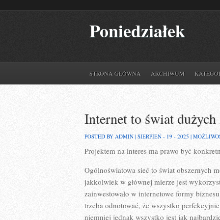
Poniedziałek
STRONA GŁÓWNA
ARCHIWUM
KATEGO
Internet to świat dużyc
POSTED BY ADMIN | SIERPIEŃ - 19 - 2025 |
MOŻLIWO
Projektem na interes ma prawo być konkret
Ogólnoświatowa sieć to świat obszernych mo
jakkolwiek w głównej mierze jest wykorzys
zainwestowało w internetowe formy biznesu, 
trzeba odnotować, że wszystko perfekcyjnie
niemniej jednak wszystko jest jak najbardz