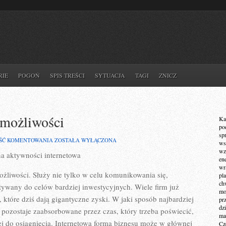
RIE
POGOŃ
SPIS TREŚCI
SYTUACJA
TAGI
ZNICZ
h możliwości
Ka
po
sp
INTERNET
ŚĆ KOMENTOWANIA
ZOSTAŁA WYŁĄCZONA
ws
TO
wz
na aktywności internetowa
ŚWIAT
en
DUŻYCH
wr
MOŻLIWOŚCI
żliwości. Służy nie tylko w celu komunikowania się,
pla
ch
tywany do celów bardziej inwestycyjnych. Wiele firm już
mot
które dziś dają gigantyczne zyski. W jaki sposób najbardziej
pr
dz
 pozostaje zaabsorbowane przez czas, który trzeba poświecić,
ma
iej do osiągnięcia. Internetowa forma biznesu może w głównej
Cz