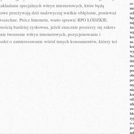
co
 zakładanie specjalnych witryn internetowych, które będą
mo
etowe przeżywają dziś nadzwyczaj wielkie oblężenie, ponieważ
och
bę
powszechne. Prócz Internetu, warto sprawić RPO ŁÓDZKIE.
na
nością bardziej zyskowna, jeżeli znacznie poszerzy się zakres
Je
wp
dnie tworzenie witryn internetowych, pozycjonowanie i
ko
i chodzi o zainteresowanie wśród innych konsumentów, którzy też
na
ko
wy
No
dz
zw
pr
ob
po
my
ni
kom
od
zd
zw
Mo
żyj
o 
je
po