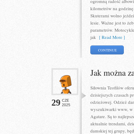
ogromną radość albowi
kilometrów na godzinę.
Skuterami wolno jeździ
lesie. Ważne jest to że
parametrów. Motocykle
jak
[ Read More ]
CONTINUE
Jak można za
Siłownia Teofilów ofer
dzisiejszych czasach p
29
CZE
odzieżowej. Odzież da
2025
wyszukiwarki www, w c
Agatare. Są to najleps
aktualnie trendami, dz
damskiej tej grupy, bę