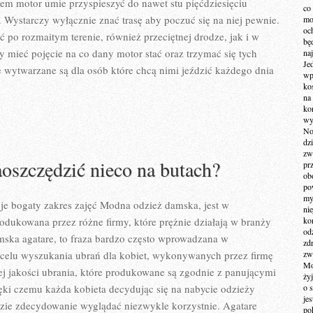
em motor umie przyspieszyć do nawet stu pięćdziesięciu
co
 Wystarczy wyłącznie znać trasę aby poczuć się na niej pewnie.
mo
och
ć po rozmaitym terenie, również przeciętnej drodze, jak i w
bę
by mieć pojęcie na co dany motor stać oraz trzymać się tych
na
Je
 wytwarzane są dla osób które chcą nimi jeździć każdego dnia
wp
ko
na
ko
wy
No
dz
zw
oszczędzić nieco na butach?
pr
ob
po
my
uje bogaty zakres zajęć Modna odzież damska, jest w
ni
rodukowana przez różne firmy, które prężnie działają w branży
kom
od
mska agatare, to fraza bardzo często wprowadzana w
zd
elu wyszukania ubrań dla kobiet, wykonywanych przez firmę
zw
Mo
zej jakości ubrania, które produkowane są zgodnie z panującymi
żyj
ięki czemu każda kobieta decydując się na nabycie odzieży
o 
je
dzie zdecydowanie wyglądać niezwykle korzystnie. Agatare
po