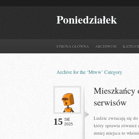
Poniedziałek
STRONA GŁÓWNA
ARCHIWUM
KATEGO
Archive for the ‘Mtww’ Category
Mieszkańcy o
serwisów
Ludzie zwracają się d
15
SIE
2025
który sprawia również 
mniej miejsca to właśn