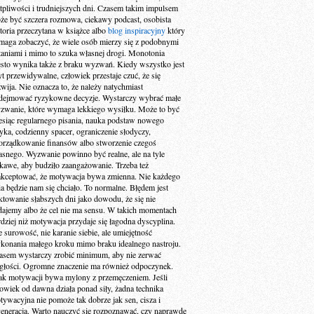
tpliwości i trudniejszych dni. Czasem takim impulsem
że być szczera rozmowa, ciekawy podcast, osobista
storia przeczytana w książce albo
blog inspiracyjny
który
maga zobaczyć, że wiele osób mierzy się z podobnymi
taniami i mimo to szuka własnej drogi. Monotonia
ęsto wynika także z braku wyzwań. Kiedy wszystko jest
yt przewidywalne, człowiek przestaje czuć, że się
zwija. Nie oznacza to, że należy natychmiast
dejmować ryzykowne decyzje. Wystarczy wybrać małe
zwanie, które wymaga lekkiego wysiłku. Może to być
esiąc regularnego pisania, nauka podstaw nowego
zyka, codzienny spacer, ograniczenie słodyczy,
orządkowanie finansów albo stworzenie czegoś
asnego. Wyzwanie powinno być realne, ale na tyle
ekawe, aby budziło zaangażowanie. Trzeba też
akceptować, że motywacja bywa zmienna. Nie każdego
ia będzie nam się chciało. To normalne. Błędem jest
aktowanie słabszych dni jako dowodu, że się nie
dajemy albo że cel nie ma sensu. W takich momentach
rdziej niż motywacja przydaje się łagodna dyscyplina.
e surowość, nie karanie siebie, ale umiejętność
konania małego kroku mimo braku idealnego nastroju.
asem wystarczy zrobić minimum, aby nie zerwać
ągłości. Ogromne znaczenie ma również odpoczynek.
ak motywacji bywa mylony z przemęczeniem. Jeśli
łowiek od dawna działa ponad siły, żadna technika
tywacyjna nie pomoże tak dobrze jak sen, cisza i
generacja. Warto nauczyć się rozpoznawać, czy naprawdę