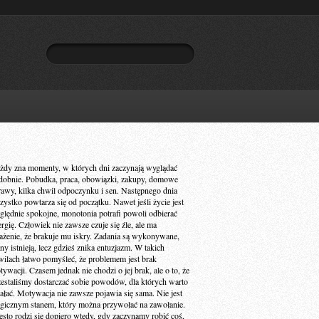
żdy zna momenty, w których dni zaczynają wyglądać
dobnie. Pobudka, praca, obowiązki, zakupy, domowe
rawy, kilka chwil odpoczynku i sen. Następnego dnia
zystko powtarza się od początku. Nawet jeśli życie jest
ględnie spokojne, monotonia potrafi powoli odbierać
ergię. Człowiek nie zawsze czuje się źle, ale ma
ażenie, że brakuje mu iskry. Zadania są wykonywane,
ny istnieją, lecz gdzieś znika entuzjazm. W takich
wilach łatwo pomyśleć, że problemem jest brak
ywacji. Czasem jednak nie chodzi o jej brak, ale o to, że
zestaliśmy dostarczać sobie powodów, dla których warto
iałać. Motywacja nie zawsze pojawia się sama. Nie jest
gicznym stanem, który można przywołać na zawołanie.
ęsto rodzi się dopiero wtedy, gdy zaczynamy robić coś,