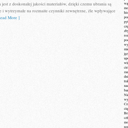
 jest z doskonałej jakości materiałów, dzięki czemu ubrania są
wą
mo
 i wytrzymałe na rozmaite czynniki zewnętrzne, źle wpływające
hi
ead More ]
po
py
cz
zb
ro
po
wy
mi
ję
up
wł
ci
za
dn
tr
na
ba
Ni
wy
Cz
ci
Br
cz
mo
re