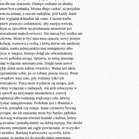
 ma dla nas znaczenie. Dlatego czekanie na idealny
ment bywa pułapką. Można długo czekać, aż przyjdzie
ota na zmianę, a ona nie nadejdzie, jeśli każdy dzień
dzie wyglądał dokładnie tak samo. Czasem trzeba
jpierw poruszyć codzienność, aby energia wróciła.
dnym ze sposobów na przełamanie monotonii jest
rowadzenie małych nowości. Nie muszą być wielkie ani
sztowne. Może to być inna trasa spaceru, nowy przepis
 kolację, rozmowa z osobą, z którą dawno nie mieliśmy
ntaktu, nauka jednej praktycznej umiejętności albo
jście w miejsce, którego dotąd nie odwiedzaliśmy.
wość pobudza uwagę. Sprawia, że mózg przestaje
iałać wyłącznie automatycznie. Dzięki temu nawet
ykły dzień może nabrać świeżości. Ważne jest także
zypomnienie sobie, po co robimy pewne rzeczy. Wiele
owiązków traci sens, gdy widzimy tylko ich
wtarzalność. Praca może wydawać się nużąca, jeśli
ślimy wyłącznie o zadaniach. Ale jeśli zobaczymy w
ej sposób na utrzymanie niezależności, rozwój
petencji albo realizację większego celu, łatwiej
zyskać zaangażowanie. Podobnie jest z dbaniem o
rowie, porządek czy relacje. Same czynności bywają
yczajne, ale ich znaczenie może być bardzo głębokie.
tywację wzmacnia również kontakt z ludźmi, którzy
ą uważnie i potrafią dzielić się dobrą energią. Nie chodzi
sztuczny entuzjazm ani ciągłe powtarzanie, że wszystko
st możliwe. Bardziej wartościowe są osoby, które
kazują, że można iść do przodu mimo zmęczenia,