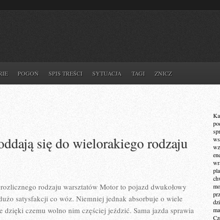
RIE
POGOŃ
SPIS TREŚCI
SYTUACJA
TAGI
ZNICZ
Ka
po
sp
ddają się do wielorakiego rodzaju
ws
wz
en
wr
pla
ch
o rozlicznego rodzaju warsztatów Motor to pojazd dwukołowy
mot
pr
dużo satysfakcji co wóz. Niemniej jednak absorbuje o wiele
dz
ie dzięki czemu wolno nim częściej jeździć. Sama jazda sprawia
ma
Cz