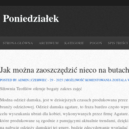
Poniedziałek
STRONA GŁÓWNA
ARCHIWUM
KATEGORIE
POGOŃ
SPIS TREŚCI
Jak można zaoszczędzić nieco na butac
JAK
POSTED BY ADMIN | CZERWIEC - 29 - 2025 |
MOŻLIWOŚĆ KOMENTOWANIA
ZOSTAŁA 
MOŻNA
Siłownia Teofilów oferuje bogaty zakres zajęć
ZAOSZCZĘ
NIECO
NA
Modna odzież damska, jest w dzisiejszych czasach produkowana przez r
BUTACH?
branży odzieżowej. Odzież damska agatare, to fraza bardzo często 
celu wyszukania ubrań dla kobiet, wykonywanych przez firmę Agatare. S
które produkowane są zgodnie z panującymi aktualnie trendami, dzięki
na nabycie odzieży damskiej tej grupy, będzie zdecydowanie wyglądać 