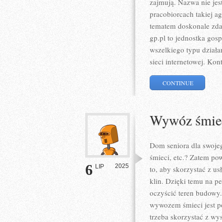
zajmują. Nazwa nie jes
pracobiorcach takiej a
tematem doskonale zdaj
gp.pl to jednostka gos
wszelkiego typu dział
sieci internetowej. Kon
CONTINUE
Wywóz śmiec
Dom seniora dla swoje
śmieci, etc.? Zatem pow
6
2025
LIP
to, aby skorzystać z u
klin. Dzięki temu na 
oczyścić teren budowy.
wywozem śmieci jest p
trzeba skorzystać z wy