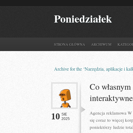
Poniedziałek
STRONA GŁÓWNA
ARCHIWUM
KATEGO
Archive for the ‘Narzędzia, aplikacje i ka
Co własnym 
interaktywne
Agencja reklamowa W 
10
SIE
2025
się coraz to więcej kor
poniektórzy ludzie tota