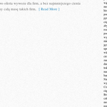
wo oferta wywozu dla firm, a bez najmniejszego cienia
wą
mo
y całą masę takich firm,
[ Read More ]
hi
po
py
cz
zb
ro
po
wy
mi
ję
up
wł
ci
za
dn
tr
na
ba
Ni
wy
Cz
ci
Br
cz
mo
re