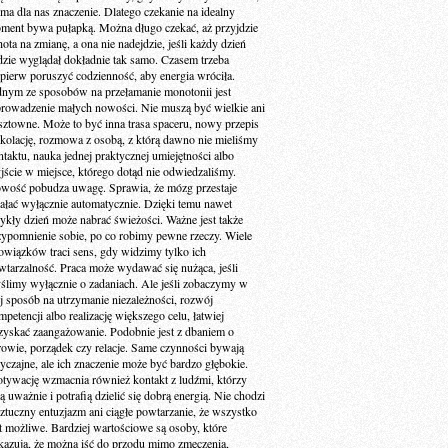
 ma dla nas znaczenie. Dlatego czekanie na idealny
ment bywa pułapką. Można długo czekać, aż przyjdzie
ota na zmianę, a ona nie nadejdzie, jeśli każdy dzień
dzie wyglądał dokładnie tak samo. Czasem trzeba
jpierw poruszyć codzienność, aby energia wróciła.
dnym ze sposobów na przełamanie monotonii jest
rowadzenie małych nowości. Nie muszą być wielkie ani
sztowne. Może to być inna trasa spaceru, nowy przepis
 kolację, rozmowa z osobą, z którą dawno nie mieliśmy
ntaktu, nauka jednej praktycznej umiejętności albo
jście w miejsce, którego dotąd nie odwiedzaliśmy.
wość pobudza uwagę. Sprawia, że mózg przestaje
iałać wyłącznie automatycznie. Dzięki temu nawet
ykły dzień może nabrać świeżości. Ważne jest także
zypomnienie sobie, po co robimy pewne rzeczy. Wiele
owiązków traci sens, gdy widzimy tylko ich
wtarzalność. Praca może wydawać się nużąca, jeśli
ślimy wyłącznie o zadaniach. Ale jeśli zobaczymy w
ej sposób na utrzymanie niezależności, rozwój
petencji albo realizację większego celu, łatwiej
zyskać zaangażowanie. Podobnie jest z dbaniem o
rowie, porządek czy relacje. Same czynności bywają
yczajne, ale ich znaczenie może być bardzo głębokie.
tywację wzmacnia również kontakt z ludźmi, którzy
ą uważnie i potrafią dzielić się dobrą energią. Nie chodzi
sztuczny entuzjazm ani ciągłe powtarzanie, że wszystko
st możliwe. Bardziej wartościowe są osoby, które
kazują, że można iść do przodu mimo zmęczenia,