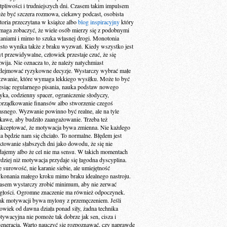
tpliwości i trudniejszych dni. Czasem takim impulsem
że być szczera rozmowa, ciekawy podcast, osobista
storia przeczytana w książce albo
blog inspiracyjny
który
maga zobaczyć, że wiele osób mierzy się z podobnymi
taniami i mimo to szuka własnej drogi. Monotonia
ęsto wynika także z braku wyzwań. Kiedy wszystko jest
yt przewidywalne, człowiek przestaje czuć, że się
zwija. Nie oznacza to, że należy natychmiast
dejmować ryzykowne decyzje. Wystarczy wybrać małe
zwanie, które wymaga lekkiego wysiłku. Może to być
esiąc regularnego pisania, nauka podstaw nowego
zyka, codzienny spacer, ograniczenie słodyczy,
orządkowanie finansów albo stworzenie czegoś
asnego. Wyzwanie powinno być realne, ale na tyle
ekawe, aby budziło zaangażowanie. Trzeba też
akceptować, że motywacja bywa zmienna. Nie każdego
ia będzie nam się chciało. To normalne. Błędem jest
aktowanie słabszych dni jako dowodu, że się nie
dajemy albo że cel nie ma sensu. W takich momentach
rdziej niż motywacja przydaje się łagodna dyscyplina.
e surowość, nie karanie siebie, ale umiejętność
konania małego kroku mimo braku idealnego nastroju.
asem wystarczy zrobić minimum, aby nie zerwać
ągłości. Ogromne znaczenie ma również odpoczynek.
ak motywacji bywa mylony z przemęczeniem. Jeśli
łowiek od dawna działa ponad siły, żadna technika
tywacyjna nie pomoże tak dobrze jak sen, cisza i
generacja. Warto nauczyć się rozpoznawać, czy naprawdę