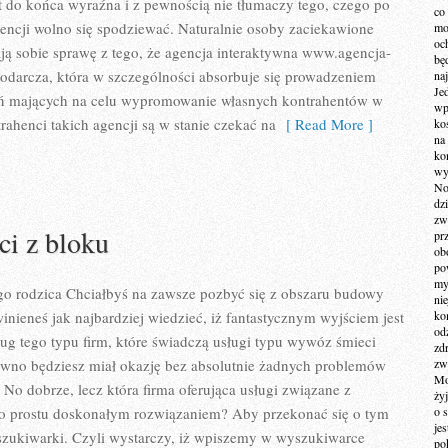
t do końca wyraźna i z pewnością nie tłumaczy tego, czego po
co
gencji wolno się spodziewać. Naturalnie osoby zaciekawione
mo
och
ą sobie sprawę z tego, że agencja interaktywna www.agencja-
bę
podarcza, która w szczególności absorbuje się prowadzeniem
na
Je
ań mających na celu wypromowanie własnych kontrahentów w
wp
trahenci takich agencji są w stanie czekać na
[ Read More ]
ko
na
ko
wy
No
dz
zw
i z bloku
pr
ob
po
my
go rodzica Chciałbyś na zawsze pozbyć się z obszaru budowy
ni
inieneś jak najbardziej wiedzieć, iż fantastycznym wyjściem jest
kom
od
sług tego typu firm, które świadczą usługi typu wywóz śmieci
zd
pewno będziesz miał okazję bez absolutnie żadnych problemów
zw
Mo
 No dobrze, lecz która firma oferująca usługi związane z
żyj
o prostu doskonałym rozwiązaniem? Aby przekonać się o tym
o 
je
szukiwarki. Czyli wystarczy, iż wpiszemy w wyszukiwarce
po