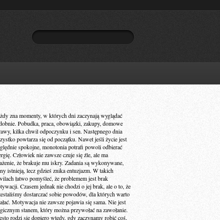
żdy zna momenty, w których dni zaczynają wyglądać
dobnie. Pobudka, praca, obowiązki, zakupy, domowe
rawy, kilka chwil odpoczynku i sen. Następnego dnia
zystko powtarza się od początku. Nawet jeśli życie jest
ględnie spokojne, monotonia potrafi powoli odbierać
ergię. Człowiek nie zawsze czuje się źle, ale ma
ażenie, że brakuje mu iskry. Zadania są wykonywane,
ny istnieją, lecz gdzieś znika entuzjazm. W takich
wilach łatwo pomyśleć, że problemem jest brak
ywacji. Czasem jednak nie chodzi o jej brak, ale o to, że
zestaliśmy dostarczać sobie powodów, dla których warto
iałać. Motywacja nie zawsze pojawia się sama. Nie jest
gicznym stanem, który można przywołać na zawołanie.
ęsto rodzi się dopiero wtedy, gdy zaczynamy robić coś,