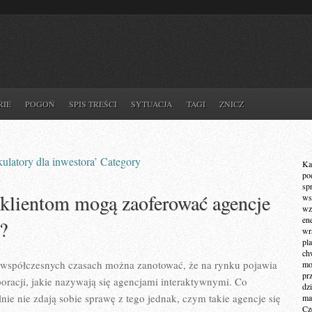
RIE
POGOŃ
SPIS TREŚCI
SYTUACJA
TAGI
ZNICZ
lkulatory dla inwestora’ Category
Ka
po
sp
klientom mogą zaoferować agencje
ws
wz
en
?
wr
pla
ch
współczesnych czasach można zanotować, że na rynku pojawia
mot
pr
poracji, jakie nazywają się agencjami interaktywnymi. Co
dz
lnie nie zdają sobie sprawę z tego jednak, czym takie agencje się
ma
Cz