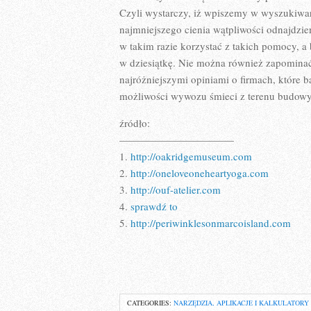
Czyli wystarczy, iż wpiszemy w wyszukiwar
najmniejszego cienia wątpliwości odnajdziem
w takim razie korzystać z takich pomocy, a
w dziesiątkę. Nie można również zapominać
najróżniejszymi opiniami o firmach, które 
możliwości wywozu śmieci z terenu budowy
źródło:
———————————
1.
http://oakridgemuseum.com
2.
http://oneloveoneheartyoga.com
3.
http://ouf-atelier.com
4.
sprawdź to
5.
http://periwinklesonmarcoisland.com
CATEGORIES:
NARZĘDZIA, APLIKACJE I KALKULATORY