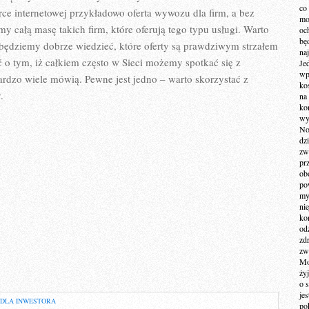
co
ce internetowej przykładowo oferta wywozu dla firm, a bez
mo
y całą masę takich firm, które oferują tego typu usługi. Warto
och
bę
 będziemy dobrze wiedzieć, które oferty są prawdziwym strzałem
na
 o tym, iż całkiem często w Sieci możemy spotkać się z
Je
wp
bardzo wiele mówią. Pewne jest jedno – warto skorzystać z
ko
.
na
ko
wy
No
dz
zw
pr
ob
po
my
ni
kom
od
zd
zw
Mo
żyj
o 
je
 DLA INWESTORA
po