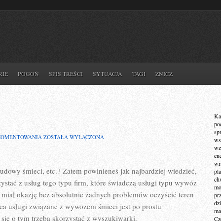
RIE
POGOŃ
SPIS TREŚCI
SYTUACJA
TAGI
ZNICZ
Ka
po
sp
WYWÓZ
KOMENTOWANIA
ZOSTAŁA WYŁĄCZONA
ws
ŚMIECI
wz
Z
en
BLOKU
wr
udowy śmieci, etc.? Zatem powinieneś jak najbardziej wiedzieć,
pla
ch
zystać z usług tego typu firm, które świadczą usługi typu wywóz
mot
 miał okazję bez absolutnie żadnych problemów oczyścić teren
pr
dz
ąca usługi związane z wywozem śmieci jest po prostu
ma
ię o tym trzeba skorzystać z wyszukiwarki.
Cz