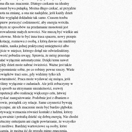
 ma dla nas znaczenie. Dlatego czekanie na idealny
ment bywa pułapką. Można długo czekać, aż przyjdzie
ota na zmianę, a ona nie nadejdzie, jeśli każdy dzień
dzie wyglądał dokładnie tak samo. Czasem trzeba
jpierw poruszyć codzienność, aby energia wróciła.
dnym ze sposobów na przełamanie monotonii jest
rowadzenie małych nowości. Nie muszą być wielkie ani
sztowne. Może to być inna trasa spaceru, nowy przepis
 kolację, rozmowa z osobą, z którą dawno nie mieliśmy
ntaktu, nauka jednej praktycznej umiejętności albo
jście w miejsce, którego dotąd nie odwiedzaliśmy.
wość pobudza uwagę. Sprawia, że mózg przestaje
iałać wyłącznie automatycznie. Dzięki temu nawet
ykły dzień może nabrać świeżości. Ważne jest także
zypomnienie sobie, po co robimy pewne rzeczy. Wiele
owiązków traci sens, gdy widzimy tylko ich
wtarzalność. Praca może wydawać się nużąca, jeśli
ślimy wyłącznie o zadaniach. Ale jeśli zobaczymy w
ej sposób na utrzymanie niezależności, rozwój
petencji albo realizację większego celu, łatwiej
zyskać zaangażowanie. Podobnie jest z dbaniem o
rowie, porządek czy relacje. Same czynności bywają
yczajne, ale ich znaczenie może być bardzo głębokie.
tywację wzmacnia również kontakt z ludźmi, którzy
ą uważnie i potrafią dzielić się dobrą energią. Nie chodzi
sztuczny entuzjazm ani ciągłe powtarzanie, że wszystko
st możliwe. Bardziej wartościowe są osoby, które
kazują, że można iść do przodu mimo zmęczenia,