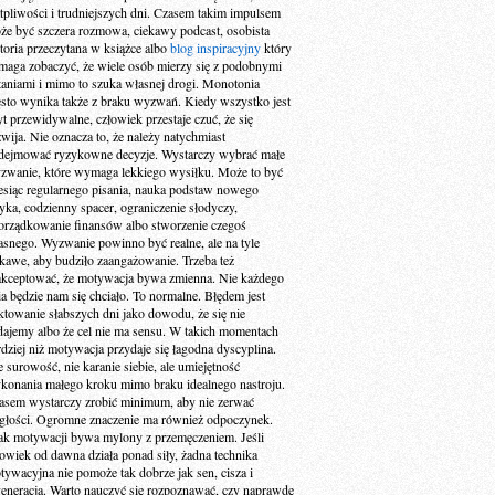
tpliwości i trudniejszych dni. Czasem takim impulsem
że być szczera rozmowa, ciekawy podcast, osobista
storia przeczytana w książce albo
blog inspiracyjny
który
maga zobaczyć, że wiele osób mierzy się z podobnymi
taniami i mimo to szuka własnej drogi. Monotonia
ęsto wynika także z braku wyzwań. Kiedy wszystko jest
yt przewidywalne, człowiek przestaje czuć, że się
zwija. Nie oznacza to, że należy natychmiast
dejmować ryzykowne decyzje. Wystarczy wybrać małe
zwanie, które wymaga lekkiego wysiłku. Może to być
esiąc regularnego pisania, nauka podstaw nowego
zyka, codzienny spacer, ograniczenie słodyczy,
orządkowanie finansów albo stworzenie czegoś
asnego. Wyzwanie powinno być realne, ale na tyle
ekawe, aby budziło zaangażowanie. Trzeba też
akceptować, że motywacja bywa zmienna. Nie każdego
ia będzie nam się chciało. To normalne. Błędem jest
aktowanie słabszych dni jako dowodu, że się nie
dajemy albo że cel nie ma sensu. W takich momentach
rdziej niż motywacja przydaje się łagodna dyscyplina.
e surowość, nie karanie siebie, ale umiejętność
konania małego kroku mimo braku idealnego nastroju.
asem wystarczy zrobić minimum, aby nie zerwać
ągłości. Ogromne znaczenie ma również odpoczynek.
ak motywacji bywa mylony z przemęczeniem. Jeśli
łowiek od dawna działa ponad siły, żadna technika
tywacyjna nie pomoże tak dobrze jak sen, cisza i
generacja. Warto nauczyć się rozpoznawać, czy naprawdę