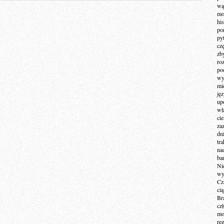
wą
mo
hi
po
py
cz
zb
ro
po
wy
mi
ję
up
wł
ci
za
dn
tr
na
ba
Ni
wy
Cz
ci
Br
cz
mo
re