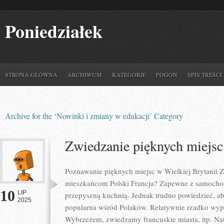
Poniedziałek
STRONA GŁÓWNA
ARCHIWUM
KATEGORIE
POGOŃ
SPIS TREŚCI
Archive for the ‘Nowinki i zmiany w edukacji’ Category
Zwiedzanie pięknych miejsc
Poznawanie pięknych miejsc w Wielkiej Brytanii Z
mieszkańcom Polski Francja? Zapewne z samocho
10
LIP
przepyszną kuchnią. Jednak trudno powiedzieć, ab
2025
popularna wśród Polaków. Relatywnie rzadko w
Wybrzeżem, zwiedzamy francuskie miasta, itp. Nat