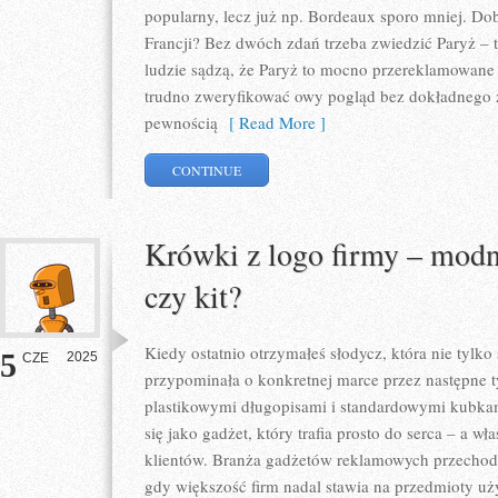
popularny, lecz już np. Bordeaux sporo mniej. Dob
Francji? Bez dwóch zdań trzeba zwiedzić Paryż –
ludzie sądzą, że Paryż to mocno przereklamowane m
trudno zweryfikować owy pogląd bez dokładnego 
pewnością
[ Read More ]
CONTINUE
Krówki z logo firmy – modn
czy kit?
Kiedy ostatnio otrzymałeś słodycz, która nie tylk
5
2025
CZE
przypominała o konkretnej marce przez następne 
plastikowymi długopisami i standardowymi kubkam
się jako gadżet, który trafia prosto do serca – a w
klientów. Branża gadżetów reklamowych przechod
gdy większość firm nadal stawia na przedmioty uż