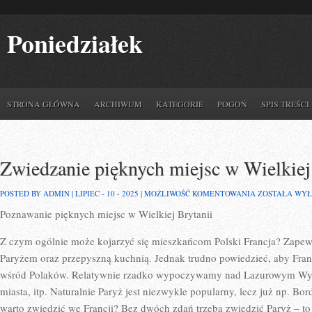
Poniedziałek
STRONA GŁÓWNA
ARCHIWUM
KATEGORIE
POGOŃ
SPIS TREŚCI
Zwiedzanie pięknych miejsc w Wielkiej
ZWIEDZANIE
POSTED BY ADMIN | LIPIEC - 10 - 2025 |
MOŻLIWOŚĆ KOMENTOWANIA
ZOSTAŁA WY
PIĘKNYCH
Poznawanie pięknych miejsc w Wielkiej Brytanii
MIEJSC
W
WIELKIEJ
Z czym ogólnie może kojarzyć się mieszkańcom Polski Francja? Zap
BRYTANII
Paryżem oraz przepyszną kuchnią. Jednak trudno powiedzieć, aby Fran
wśród Polaków. Relatywnie rzadko wypoczywamy nad Lazurowym Wyb
miasta, itp. Naturalnie Paryż jest niezwykle popularny, lecz już np. Bo
warto zwiedzić we Francji? Bez dwóch zdań trzeba zwiedzić Paryż – 