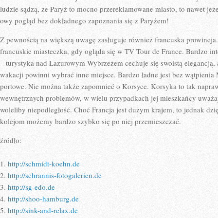
ludzie sądzą, że Paryż to mocno przereklamowane miasto, to nawet jeż
owy pogląd bez dokładnego zapoznania się z Paryżem!
Z pewnością na większą uwagę zasługuje również francuska prowincja
francuskie miasteczka, gdy ogląda się w TV Tour de France. Bardzo inte
– turystyka nad Lazurowym Wybrzeżem cechuje się swoistą elegancją, a
wakacji powinni wybrać inne miejsce. Bardzo ładne jest bez wątpienia 
portowe. Nie można także zapomnieć o Korsyce. Korsyka to tak napra
wewnętrznych problemów, w wielu przypadkach jej mieszkańcy uważają, 
woleliby niepodległość. Choć Francja jest dużym krajem, to jednak dz
kolejom możemy bardzo szybko się po niej przemieszczać.
źródło:
———————————
1.
http://schmidt-koehn.de
2.
http://schrannis-fotogalerien.de
3.
http://sg-edo.de
4.
http://shoo-hamburg.de
5.
http://sink-and-relax.de