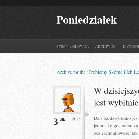
Poniedziałek
STRONA GŁÓWNA
ARCHIWUM
KATEGO
Archive for the ‘Problemy Skórne i Ich L
W dzisiejszy
jest wybitni
Dziś bardzo trudno jes
3
2025
SIE
jednostkę gospodarczą 
bez rachunkowości tak