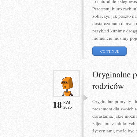
to naturalnie księgowo
Przetestuj biuro rach
zobaczyć jak poszło n
dostarcza nam danych na
przykład kupimy drog
momencie musimy pójś
CONTINUE
Oryginalne p
rodziców
Oryginalne pomysły i i
18
KWI
2025
prezentem dla swoich r
dorastania, jakie możn
zdjęciami z minionych 
życzeniami, może być 