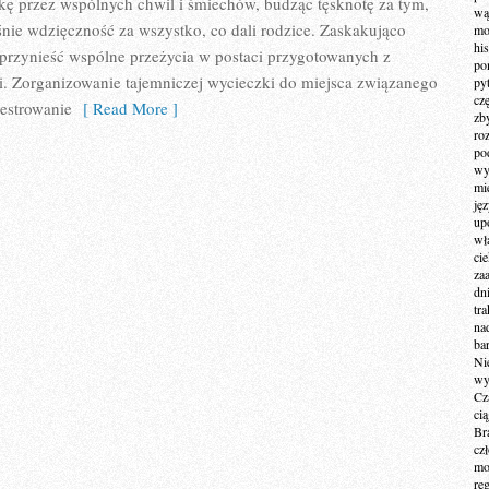
ę przez wspólnych chwil i śmiechów, budząc tęsknotę za tym,
wą
nie wdzięczność za wszystko, co dali rodzice. Zaskakująco
mo
hi
przynieść wspólne przeżycia w postaci przygotowanych z
po
i. Zorganizowanie tajemniczej wycieczki do miejsca związanego
py
cz
jestrowanie
[ Read More ]
zb
ro
po
wy
mi
ję
up
wł
ci
za
dn
tr
na
ba
Ni
wy
Cz
ci
Br
cz
mo
re