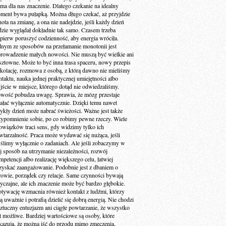
 ma dla nas znaczenie. Dlatego czekanie na idealny
ment bywa pułapką. Można długo czekać, aż przyjdzie
ota na zmianę, a ona nie nadejdzie, jeśli każdy dzień
dzie wyglądał dokładnie tak samo. Czasem trzeba
jpierw poruszyć codzienność, aby energia wróciła.
dnym ze sposobów na przełamanie monotonii jest
rowadzenie małych nowości. Nie muszą być wielkie ani
sztowne. Może to być inna trasa spaceru, nowy przepis
 kolację, rozmowa z osobą, z którą dawno nie mieliśmy
ntaktu, nauka jednej praktycznej umiejętności albo
jście w miejsce, którego dotąd nie odwiedzaliśmy.
wość pobudza uwagę. Sprawia, że mózg przestaje
iałać wyłącznie automatycznie. Dzięki temu nawet
ykły dzień może nabrać świeżości. Ważne jest także
zypomnienie sobie, po co robimy pewne rzeczy. Wiele
owiązków traci sens, gdy widzimy tylko ich
wtarzalność. Praca może wydawać się nużąca, jeśli
ślimy wyłącznie o zadaniach. Ale jeśli zobaczymy w
ej sposób na utrzymanie niezależności, rozwój
petencji albo realizację większego celu, łatwiej
zyskać zaangażowanie. Podobnie jest z dbaniem o
rowie, porządek czy relacje. Same czynności bywają
yczajne, ale ich znaczenie może być bardzo głębokie.
tywację wzmacnia również kontakt z ludźmi, którzy
ą uważnie i potrafią dzielić się dobrą energią. Nie chodzi
sztuczny entuzjazm ani ciągłe powtarzanie, że wszystko
st możliwe. Bardziej wartościowe są osoby, które
kazują, że można iść do przodu mimo zmęczenia,