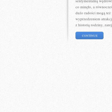
sentymentalną wędrówk
co minęło, a równocześ
dużo radości mogą też 
wyprzedzeniem atrakcj
z historią rodziny, zare
CONTINUE