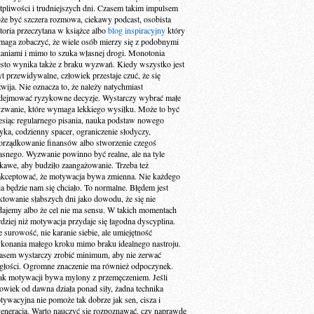
tpliwości i trudniejszych dni. Czasem takim impulsem
że być szczera rozmowa, ciekawy podcast, osobista
storia przeczytana w książce albo
blog inspiracyjny
który
maga zobaczyć, że wiele osób mierzy się z podobnymi
taniami i mimo to szuka własnej drogi. Monotonia
ęsto wynika także z braku wyzwań. Kiedy wszystko jest
yt przewidywalne, człowiek przestaje czuć, że się
zwija. Nie oznacza to, że należy natychmiast
dejmować ryzykowne decyzje. Wystarczy wybrać małe
zwanie, które wymaga lekkiego wysiłku. Może to być
esiąc regularnego pisania, nauka podstaw nowego
zyka, codzienny spacer, ograniczenie słodyczy,
orządkowanie finansów albo stworzenie czegoś
asnego. Wyzwanie powinno być realne, ale na tyle
ekawe, aby budziło zaangażowanie. Trzeba też
akceptować, że motywacja bywa zmienna. Nie każdego
ia będzie nam się chciało. To normalne. Błędem jest
aktowanie słabszych dni jako dowodu, że się nie
dajemy albo że cel nie ma sensu. W takich momentach
rdziej niż motywacja przydaje się łagodna dyscyplina.
e surowość, nie karanie siebie, ale umiejętność
konania małego kroku mimo braku idealnego nastroju.
asem wystarczy zrobić minimum, aby nie zerwać
ągłości. Ogromne znaczenie ma również odpoczynek.
ak motywacji bywa mylony z przemęczeniem. Jeśli
łowiek od dawna działa ponad siły, żadna technika
tywacyjna nie pomoże tak dobrze jak sen, cisza i
generacja. Warto nauczyć się rozpoznawać, czy naprawdę