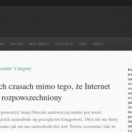
RIE
POGOŃ
SPIS TREŚCI
SYTUACJA
TAGI
ZNICZ
eczenie’ Category
Ka
po
sp
ch czasach mimo tego, że Internet
ws
wz
en
e rozpowszechniony
wr
pla
ch
t prowadzić firmę Obecnie nadzwyczaj trudno jest wieść
mot
pr
jeżeli zaniedbało się początkowo księgowość. Otóż nie ma firmy
dz
 samo jak nie ma samochodu bez kół. Trzeba zrozumieć fakt że
ma
Cz