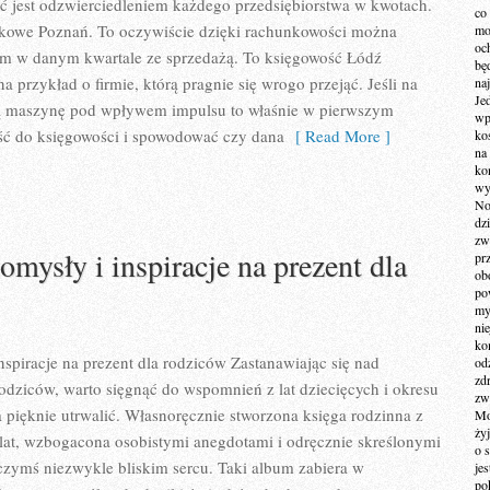
ść jest odzwierciedleniem każdego przedsiębiorstwa w kwotach.
co
unkowe Poznań. To oczywiście dzięki rachunkowości można
mo
och
am w danym kwartale ze sprzedażą. To księgowość Łódź
bę
 przykład o firmie, którą pragnie się wrogo przejąć. Jeśli na
na
Je
ą maszynę pod wpływem impulsu to właśnie w pierwszym
wp
ć do księgowości i spowodować czy dana
[ Read More ]
ko
na
ko
wy
No
dz
zw
omysły i inspiracje na prezent dla
pr
ob
po
my
ni
kom
nspiracje na prezent dla rodziców Zastanawiając się nad
od
zd
odziców, warto sięgnąć do wspomnień z lat dziecięcych i okresu
zw
a pięknie utrwalić. Własnoręcznie stworzona księga rodzinna z
Mo
żyj
lat, wzbogacona osobistymi anegdotami i odręcznie skreślonymi
o 
czymś niezwykle bliskim sercu. Taki album zabiera w
je
po