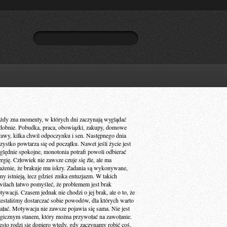
żdy zna momenty, w których dni zaczynają wyglądać
dobnie. Pobudka, praca, obowiązki, zakupy, domowe
rawy, kilka chwil odpoczynku i sen. Następnego dnia
zystko powtarza się od początku. Nawet jeśli życie jest
ględnie spokojne, monotonia potrafi powoli odbierać
ergię. Człowiek nie zawsze czuje się źle, ale ma
ażenie, że brakuje mu iskry. Zadania są wykonywane,
ny istnieją, lecz gdzieś znika entuzjazm. W takich
wilach łatwo pomyśleć, że problemem jest brak
ywacji. Czasem jednak nie chodzi o jej brak, ale o to, że
zestaliśmy dostarczać sobie powodów, dla których warto
iałać. Motywacja nie zawsze pojawia się sama. Nie jest
gicznym stanem, który można przywołać na zawołanie.
ęsto rodzi się dopiero wtedy, gdy zaczynamy robić coś,