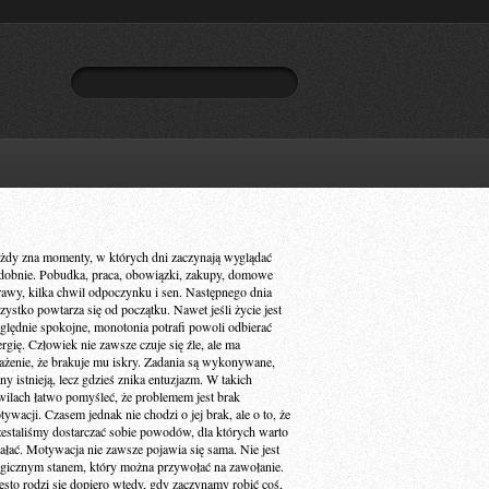
żdy zna momenty, w których dni zaczynają wyglądać
dobnie. Pobudka, praca, obowiązki, zakupy, domowe
rawy, kilka chwil odpoczynku i sen. Następnego dnia
zystko powtarza się od początku. Nawet jeśli życie jest
ględnie spokojne, monotonia potrafi powoli odbierać
ergię. Człowiek nie zawsze czuje się źle, ale ma
ażenie, że brakuje mu iskry. Zadania są wykonywane,
ny istnieją, lecz gdzieś znika entuzjazm. W takich
wilach łatwo pomyśleć, że problemem jest brak
ywacji. Czasem jednak nie chodzi o jej brak, ale o to, że
zestaliśmy dostarczać sobie powodów, dla których warto
iałać. Motywacja nie zawsze pojawia się sama. Nie jest
gicznym stanem, który można przywołać na zawołanie.
ęsto rodzi się dopiero wtedy, gdy zaczynamy robić coś,