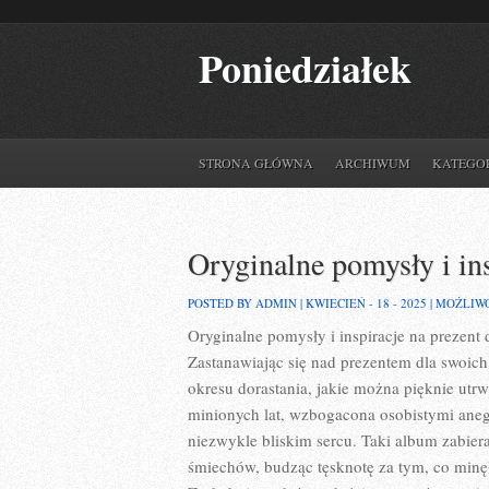
Poniedziałek
STRONA GŁÓWNA
ARCHIWUM
KATEGO
Oryginalne pomysły i ins
POSTED BY ADMIN | KWIECIEŃ - 18 - 2025 |
MOŻLIW
Oryginalne pomysły i inspiracje na prezent 
Zastanawiając się nad prezentem dla swoich
okresu dorastania, jakie można pięknie utrw
minionych lat, wzbogacona osobistymi ane
niezwykle bliskim sercu. Taki album zabie
śmiechów, budząc tęsknotę za tym, co minęł