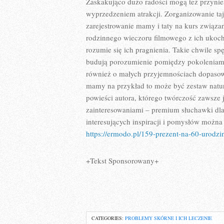
Zaskakująco dużo radości mogą też przynie
wyprzedzeniem atrakcji. Zorganizowanie taj
zarejestrowanie mamy i taty na kurs związa
rodzinnego wieczoru filmowego z ich ukocha
rozumie się ich pragnienia. Takie chwile s
budują porozumienie pomiędzy pokoleniami
również o małych przyjemnościach dopasow
mamy na przykład to może być zestaw natu
powieści autora, którego twórczość zawsze 
zainteresowaniami – premium słuchawki dla
interesujących inspiracji i pomysłów można 
https://ermodo.pl/159-prezent-na-60-urodzi
+Tekst Sponsorowany+
CATEGORIES:
PROBLEMY SKÓRNE I ICH LECZENIE