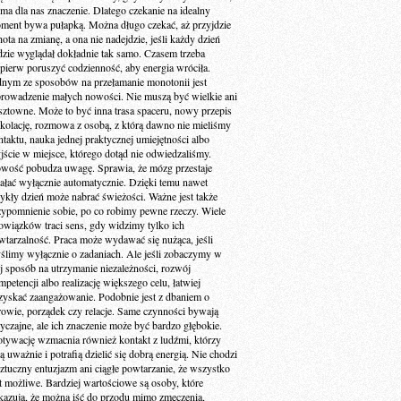
 ma dla nas znaczenie. Dlatego czekanie na idealny
ment bywa pułapką. Można długo czekać, aż przyjdzie
ota na zmianę, a ona nie nadejdzie, jeśli każdy dzień
dzie wyglądał dokładnie tak samo. Czasem trzeba
jpierw poruszyć codzienność, aby energia wróciła.
dnym ze sposobów na przełamanie monotonii jest
rowadzenie małych nowości. Nie muszą być wielkie ani
sztowne. Może to być inna trasa spaceru, nowy przepis
 kolację, rozmowa z osobą, z którą dawno nie mieliśmy
ntaktu, nauka jednej praktycznej umiejętności albo
jście w miejsce, którego dotąd nie odwiedzaliśmy.
wość pobudza uwagę. Sprawia, że mózg przestaje
iałać wyłącznie automatycznie. Dzięki temu nawet
ykły dzień może nabrać świeżości. Ważne jest także
zypomnienie sobie, po co robimy pewne rzeczy. Wiele
owiązków traci sens, gdy widzimy tylko ich
wtarzalność. Praca może wydawać się nużąca, jeśli
ślimy wyłącznie o zadaniach. Ale jeśli zobaczymy w
ej sposób na utrzymanie niezależności, rozwój
petencji albo realizację większego celu, łatwiej
zyskać zaangażowanie. Podobnie jest z dbaniem o
rowie, porządek czy relacje. Same czynności bywają
yczajne, ale ich znaczenie może być bardzo głębokie.
tywację wzmacnia również kontakt z ludźmi, którzy
ą uważnie i potrafią dzielić się dobrą energią. Nie chodzi
sztuczny entuzjazm ani ciągłe powtarzanie, że wszystko
st możliwe. Bardziej wartościowe są osoby, które
kazują, że można iść do przodu mimo zmęczenia,