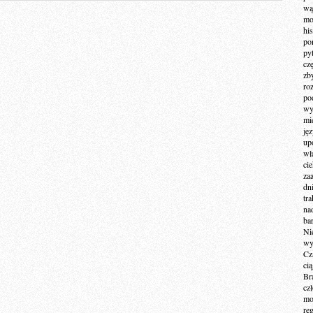
wą
mo
hi
po
py
cz
zb
ro
po
wy
mi
ję
up
wł
ci
za
dn
tr
na
ba
Ni
wy
Cz
ci
Br
cz
mo
re