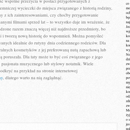
ść wspólne przeżycia w postaci przygotowanych z
co
emniczej wycieczki do miejsca związanego z historią rodziny,
mo
och
ny z ich zainteresowaniami, czy choćby przygotowanie
bę
nymi filmami sprzed lat – to wszystko daje im wrażenie, że
na
Je
pędzone razem znaczą więcej niż najdroższe przedmioty, bo
wp
 i tworzą nową historię do wspomnień. Można pomyśleć
ko
na
anych idealnie do rutyny dnia codziennego rodziców. Dla
ko
ralnych kosmetyków z jej preferowaną nutą zapachową lub
wy
No
ją poruszała. Dla taty może to być coś związanego z jego
dz
 pasjonata muzycznego lub stylowy notatnik. Wiele
zw
pr
odkryć na przykład na stronie internetowej
ob
ny
, dlatego warto na nią zaglądnąć.
po
my
ni
kom
od
zd
zw
Mo
żyj
o 
je
po