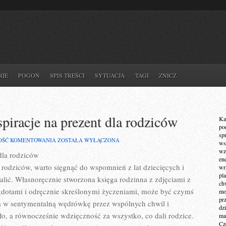
RIE
POGOŃ
SPIS TREŚCI
SYTUACJA
TAGI
ZNICZ
piracje na prezent dla rodziców
Ka
po
sp
ORYGINALNE
OŚĆ KOMENTOWANIA
ZOSTAŁA WYŁĄCZONA
ws
POMYSŁY
wz
dla rodziców
I
en
INSPIRACJE
 rodziców, warto sięgnąć do wspomnień z lat dziecięcych i
wr
NA
pla
PREZENT
alić. Własnoręcznie stworzona księga rodzinna z zdjęciami z
ch
DLA
gdotami i odręcznie skreślonymi życzeniami, może być czymś
mot
RODZICÓW
pr
ra w sentymentalną wędrówkę przez wspólnych chwil i
dz
o, a równocześnie wdzięczność za wszystko, co dali rodzice.
ma
Cz