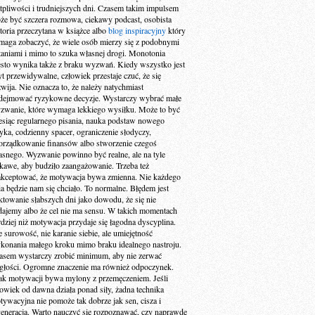
tpliwości i trudniejszych dni. Czasem takim impulsem
że być szczera rozmowa, ciekawy podcast, osobista
storia przeczytana w książce albo
blog inspiracyjny
który
maga zobaczyć, że wiele osób mierzy się z podobnymi
taniami i mimo to szuka własnej drogi. Monotonia
ęsto wynika także z braku wyzwań. Kiedy wszystko jest
yt przewidywalne, człowiek przestaje czuć, że się
zwija. Nie oznacza to, że należy natychmiast
dejmować ryzykowne decyzje. Wystarczy wybrać małe
zwanie, które wymaga lekkiego wysiłku. Może to być
esiąc regularnego pisania, nauka podstaw nowego
zyka, codzienny spacer, ograniczenie słodyczy,
orządkowanie finansów albo stworzenie czegoś
asnego. Wyzwanie powinno być realne, ale na tyle
ekawe, aby budziło zaangażowanie. Trzeba też
akceptować, że motywacja bywa zmienna. Nie każdego
ia będzie nam się chciało. To normalne. Błędem jest
aktowanie słabszych dni jako dowodu, że się nie
dajemy albo że cel nie ma sensu. W takich momentach
rdziej niż motywacja przydaje się łagodna dyscyplina.
e surowość, nie karanie siebie, ale umiejętność
konania małego kroku mimo braku idealnego nastroju.
asem wystarczy zrobić minimum, aby nie zerwać
ągłości. Ogromne znaczenie ma również odpoczynek.
ak motywacji bywa mylony z przemęczeniem. Jeśli
łowiek od dawna działa ponad siły, żadna technika
tywacyjna nie pomoże tak dobrze jak sen, cisza i
generacja. Warto nauczyć się rozpoznawać, czy naprawdę