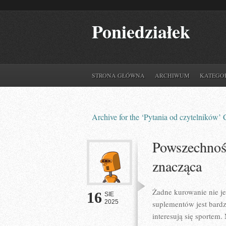
Poniedziałek
STRONA GŁÓWNA
ARCHIWUM
KATEGO
Archive for the ‘Pytania od czytelników’
Powszechnoś
znacząca
Żadne kurowanie nie je
16
SIE
2025
suplementów jest bard
interesują się sportem