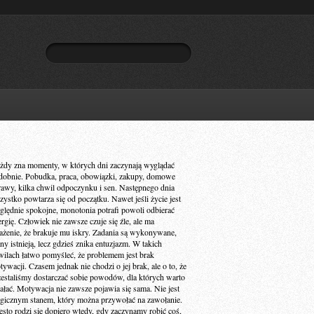
żdy zna momenty, w których dni zaczynają wyglądać
dobnie. Pobudka, praca, obowiązki, zakupy, domowe
rawy, kilka chwil odpoczynku i sen. Następnego dnia
zystko powtarza się od początku. Nawet jeśli życie jest
ględnie spokojne, monotonia potrafi powoli odbierać
ergię. Człowiek nie zawsze czuje się źle, ale ma
ażenie, że brakuje mu iskry. Zadania są wykonywane,
ny istnieją, lecz gdzieś znika entuzjazm. W takich
wilach łatwo pomyśleć, że problemem jest brak
ywacji. Czasem jednak nie chodzi o jej brak, ale o to, że
zestaliśmy dostarczać sobie powodów, dla których warto
iałać. Motywacja nie zawsze pojawia się sama. Nie jest
gicznym stanem, który można przywołać na zawołanie.
ęsto rodzi się dopiero wtedy, gdy zaczynamy robić coś,