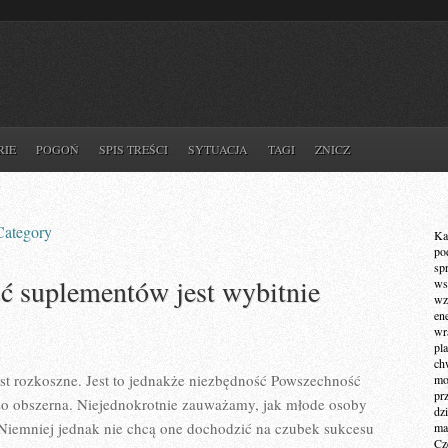
RIE
POGOŃ
SPIS TREŚCI
SYTUACJA
TAGI
ZNICZ
 Category
Ka
po
sp
ć suplementów jest wybitnie
ws
wz
en
wr
pla
ch
st rozkoszne. Jest to jednakże niezbędność Powszechność
mot
pr
zo obszerna. Niejednokrotnie zauważamy, jak młode osoby
dz
. Niemniej jednak nie chcą one dochodzić na czubek sukcesu
ma
Cz