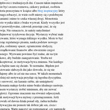
tpliwości i trudniejszych dni. Czasem takim impulsem
że być szczera rozmowa, ciekawy podcast, osobista
storia przeczytana w książce albo
blog inspiracyjny
który
maga zobaczyć, że wiele osób mierzy się z podobnymi
taniami i mimo to szuka własnej drogi. Monotonia
ęsto wynika także z braku wyzwań. Kiedy wszystko jest
yt przewidywalne, człowiek przestaje czuć, że się
zwija. Nie oznacza to, że należy natychmiast
dejmować ryzykowne decyzje. Wystarczy wybrać małe
zwanie, które wymaga lekkiego wysiłku. Może to być
esiąc regularnego pisania, nauka podstaw nowego
zyka, codzienny spacer, ograniczenie słodyczy,
orządkowanie finansów albo stworzenie czegoś
asnego. Wyzwanie powinno być realne, ale na tyle
ekawe, aby budziło zaangażowanie. Trzeba też
akceptować, że motywacja bywa zmienna. Nie każdego
ia będzie nam się chciało. To normalne. Błędem jest
aktowanie słabszych dni jako dowodu, że się nie
dajemy albo że cel nie ma sensu. W takich momentach
rdziej niż motywacja przydaje się łagodna dyscyplina.
e surowość, nie karanie siebie, ale umiejętność
konania małego kroku mimo braku idealnego nastroju.
asem wystarczy zrobić minimum, aby nie zerwać
ągłości. Ogromne znaczenie ma również odpoczynek.
ak motywacji bywa mylony z przemęczeniem. Jeśli
łowiek od dawna działa ponad siły, żadna technika
tywacyjna nie pomoże tak dobrze jak sen, cisza i
generacja. Warto nauczyć się rozpoznawać, czy naprawdę