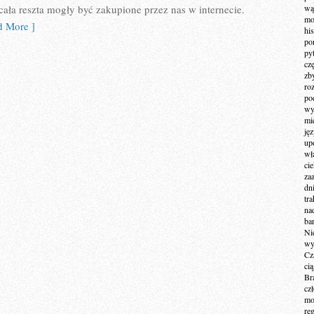
cała reszta mogły być zakupione przez nas w internecie.
wą
mo
 More ]
hi
po
py
cz
zb
ro
po
wy
mi
ję
up
wł
ci
za
dn
tr
na
ba
Ni
wy
Cz
ci
Br
cz
mo
re