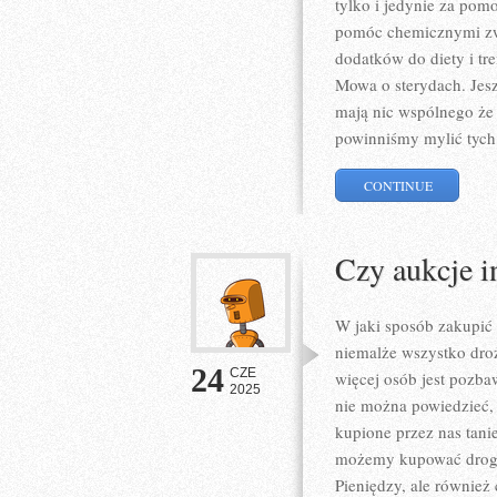
tylko i jedynie za pom
pomóc chemicznymi zwi
dodatków do diety i tre
Mowa o sterydach. Jesz
mają nic wspólnego że s
powinniśmy mylić tych
CONTINUE
Czy aukcje i
W jaki sposób zakupić d
niemalże wszystko droż
24
CZE
więcej osób jest pozba
2025
nie można powiedzieć, 
kupione przez nas tani
możemy kupować drogą 
Pieniędzy, ale również