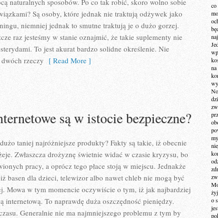
ocą naturalnych sposobów. Po co tak robić, skoro wolno sobie
co
ązkami? Są osoby, które jednak nie traktują odżywek jako
mo
och
ningu, niemniej jednak to smutne traktują je o dużo gorzej.
bę
cze raz jesteśmy w stanie oznajmić, że takie suplementy nie
na
Je
terydami. To jest akurat bardzo solidne określenie. Nie
wp
 dwóch rzeczy
[ Read More ]
ko
na
ko
wy
No
dz
zw
nternetowe są w istocie bezpieczne?
pr
ob
po
my
użo taniej najróżniejsze produkty? Fakty są takie, iż obecnie
ni
eje. Zwłaszcza drożyznę świetnie widać w czasie kryzysu, bo
kom
od
wionych pracy, a oprócz tego płace stoją w miejscu. Jednakże
zd
iż basen dla dzieci, telewizor albo nawet chleb nie mogą być
zw
Mo
ej. Mowa w tym momencie oczywiście o tym, iż jak najbardziej
żyj
internetową. To naprawdę duża oszczędność pieniędzy.
o 
je
 czasu. Generalnie nie ma najmniejszego problemu z tym by
po