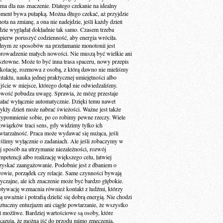
 ma dla nas znaczenie. Dlatego czekanie na idealny
ment bywa pułapką. Można długo czekać, aż przyjdzie
ota na zmianę, a ona nie nadejdzie, jeśli każdy dzień
dzie wyglądał dokładnie tak samo. Czasem trzeba
jpierw poruszyć codzienność, aby energia wróciła.
dnym ze sposobów na przełamanie monotonii jest
rowadzenie małych nowości. Nie muszą być wielkie ani
sztowne. Może to być inna trasa spaceru, nowy przepis
 kolację, rozmowa z osobą, z którą dawno nie mieliśmy
ntaktu, nauka jednej praktycznej umiejętności albo
jście w miejsce, którego dotąd nie odwiedzaliśmy.
wość pobudza uwagę. Sprawia, że mózg przestaje
iałać wyłącznie automatycznie. Dzięki temu nawet
ykły dzień może nabrać świeżości. Ważne jest także
zypomnienie sobie, po co robimy pewne rzeczy. Wiele
owiązków traci sens, gdy widzimy tylko ich
wtarzalność. Praca może wydawać się nużąca, jeśli
ślimy wyłącznie o zadaniach. Ale jeśli zobaczymy w
ej sposób na utrzymanie niezależności, rozwój
petencji albo realizację większego celu, łatwiej
zyskać zaangażowanie. Podobnie jest z dbaniem o
rowie, porządek czy relacje. Same czynności bywają
yczajne, ale ich znaczenie może być bardzo głębokie.
tywację wzmacnia również kontakt z ludźmi, którzy
ą uważnie i potrafią dzielić się dobrą energią. Nie chodzi
sztuczny entuzjazm ani ciągłe powtarzanie, że wszystko
st możliwe. Bardziej wartościowe są osoby, które
kazują, że można iść do przodu mimo zmęczenia,