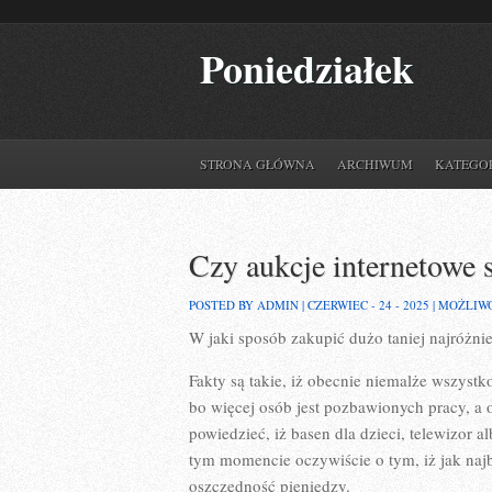
Poniedziałek
STRONA GŁÓWNA
ARCHIWUM
KATEGO
Czy aukcje internetowe s
POSTED BY ADMIN | CZERWIEC - 24 - 2025 |
MOŻLIW
W jaki sposób zakupić dużo taniej najróżni
Fakty są takie, iż obecnie niemalże wszyst
bo więcej osób jest pozbawionych pracy, a 
powiedzieć, iż basen dla dzieci, telewizor 
tym momencie oczywiście o tym, iż jak na
oszczędność pieniędzy.