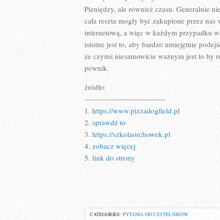
Pieniędzy, ale również czasu. Generalnie n
cała reszta mogły być zakupione przez nas 
internetową, a więc w każdym przypadku wa
istotne jest to, aby bardzo umiejętnie pode
że czymś niesamowicie ważnym jest to by r
pewnik.
źródło:
———————————
1.
https://www.pizzadogfield.pl
2.
sprawdź to
3.
https://szkolaorchowek.pl
4.
zobacz więcej
5.
link do strony
CATEGORIES:
PYTANIA OD CZYTELNIKÓW