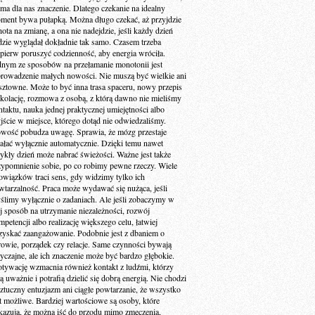
 ma dla nas znaczenie. Dlatego czekanie na idealny
ment bywa pułapką. Można długo czekać, aż przyjdzie
ota na zmianę, a ona nie nadejdzie, jeśli każdy dzień
dzie wyglądał dokładnie tak samo. Czasem trzeba
jpierw poruszyć codzienność, aby energia wróciła.
dnym ze sposobów na przełamanie monotonii jest
rowadzenie małych nowości. Nie muszą być wielkie ani
sztowne. Może to być inna trasa spaceru, nowy przepis
 kolację, rozmowa z osobą, z którą dawno nie mieliśmy
ntaktu, nauka jednej praktycznej umiejętności albo
jście w miejsce, którego dotąd nie odwiedzaliśmy.
wość pobudza uwagę. Sprawia, że mózg przestaje
iałać wyłącznie automatycznie. Dzięki temu nawet
ykły dzień może nabrać świeżości. Ważne jest także
zypomnienie sobie, po co robimy pewne rzeczy. Wiele
owiązków traci sens, gdy widzimy tylko ich
wtarzalność. Praca może wydawać się nużąca, jeśli
ślimy wyłącznie o zadaniach. Ale jeśli zobaczymy w
ej sposób na utrzymanie niezależności, rozwój
petencji albo realizację większego celu, łatwiej
zyskać zaangażowanie. Podobnie jest z dbaniem o
rowie, porządek czy relacje. Same czynności bywają
yczajne, ale ich znaczenie może być bardzo głębokie.
tywację wzmacnia również kontakt z ludźmi, którzy
ą uważnie i potrafią dzielić się dobrą energią. Nie chodzi
sztuczny entuzjazm ani ciągłe powtarzanie, że wszystko
st możliwe. Bardziej wartościowe są osoby, które
kazują, że można iść do przodu mimo zmęczenia,