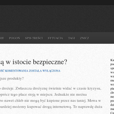
RIE
POGOŃ
SPIS TREŚCI
SYTUACJA
TAGI
ZNICZ
ą w istocie bezpieczne?
Ka
po
sp
CZY
OŚĆ KOMENTOWANIA
ZOSTAŁA WYŁĄCZONA
ws
AUKCJE
wz
ejsze produkty?
INTERNETOWE
en
SĄ
wr
W
ko drożeje. Zwłaszcza drożyznę świetnie widać w czasie kryzysu,
pla
ISTOCIE
ch
BEZPIECZNE?
oprócz tego płace stoją w miejscu. Jednakże nie można
mot
albo nawet chleb nie mogą być kupione przez nas taniej. Mowa w
pr
dz
jbardziej możemy kupować drogą internetową. To naprawdę duża
ma
Cz