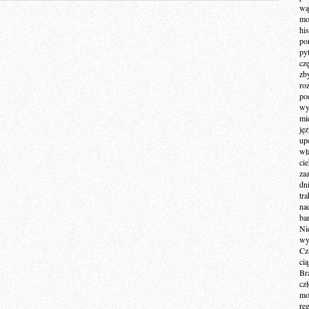
wą
mo
hi
po
py
cz
zb
ro
po
wy
mi
ję
up
wł
ci
za
dn
tr
na
ba
Ni
wy
Cz
ci
Br
cz
mo
re