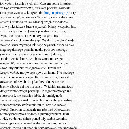
tpliwości i trudniejszych dni. Czasem takim impulsem
że być szczera rozmowa, ciekawy podcast, osobista
storia przeczytana w książce albo
blog inspiracyjny
który
maga zobaczyć, że wiele osób mierzy się z podobnymi
taniami i mimo to szuka własnej drogi. Monotonia
ęsto wynika także z braku wyzwań. Kiedy wszystko jest
yt przewidywalne, człowiek przestaje czuć, że się
zwija. Nie oznacza to, że należy natychmiast
dejmować ryzykowne decyzje. Wystarczy wybrać małe
zwanie, które wymaga lekkiego wysiłku. Może to być
esiąc regularnego pisania, nauka podstaw nowego
zyka, codzienny spacer, ograniczenie słodyczy,
orządkowanie finansów albo stworzenie czegoś
asnego. Wyzwanie powinno być realne, ale na tyle
ekawe, aby budziło zaangażowanie. Trzeba też
akceptować, że motywacja bywa zmienna. Nie każdego
ia będzie nam się chciało. To normalne. Błędem jest
aktowanie słabszych dni jako dowodu, że się nie
dajemy albo że cel nie ma sensu. W takich momentach
rdziej niż motywacja przydaje się łagodna dyscyplina.
e surowość, nie karanie siebie, ale umiejętność
konania małego kroku mimo braku idealnego nastroju.
asem wystarczy zrobić minimum, aby nie zerwać
ągłości. Ogromne znaczenie ma również odpoczynek.
ak motywacji bywa mylony z przemęczeniem. Jeśli
łowiek od dawna działa ponad siły, żadna technika
tywacyjna nie pomoże tak dobrze jak sen, cisza i
generacja. Warto nauczyć się rozpoznawać, czy naprawdę