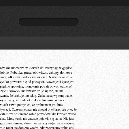
żdy zna momenty, w których dni zaczynają wyglądać
dobnie. Pobudka, praca, obowiązki, zakupy, domowe
rawy, kilka chwil odpoczynku i sen. Następnego dnia
zystko powtarza się od początku. Nawet jeśli życie jest
ględnie spokojne, monotonia potrafi powoli odbierać
ergię. Człowiek nie zawsze czuje się źle, ale ma
ażenie, że brakuje mu iskry. Zadania są wykonywane,
ny istnieją, lecz gdzieś znika entuzjazm. W takich
wilach łatwo pomyśleć, że problemem jest brak
ywacji. Czasem jednak nie chodzi o jej brak, ale o to, że
zestaliśmy dostarczać sobie powodów, dla których warto
iałać. Motywacja nie zawsze pojawia się sama. Nie jest
gicznym stanem, który można przywołać na zawołanie.
ęsto rodzi się dopiero wtedy, gdy zaczynamy robić coś,