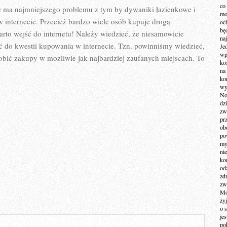
co
ie ma najmniejszego problemu z tym by dywaniki łazienkowe i
mo
w internecie. Przecież bardzo wiele osób kupuje drogą
och
bę
rto wejść do internetu! Należy wiedzieć, że niesamowicie
na
jść do kwestii kupowania w internecie. Tzn. powinniśmy wiedzieć,
Je
wp
obić zakupy w możliwie jak najbardziej zaufanych miejscach. To
ko
na
ko
wy
No
dz
zw
pr
ob
po
my
ni
kom
od
zd
zw
Mo
żyj
o 
je
po