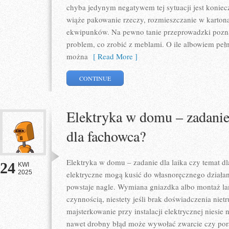
chyba jedynym negatywem tej sytuacji jest koniec
wiąże pakowanie rzeczy, rozmieszczanie w kartona
ekwipunków. Na pewno tanie przeprowadzki poznań
problem, co zrobić z meblami. O ile albowiem pe
można
[ Read More ]
CONTINUE
Elektryka w domu – zadanie 
dla fachowca?
Elektryka w domu – zadanie dla laika czy temat d
24
KWI
2025
elektryczne mogą kusić do własnoręcznego działan
powstaje nagle. Wymiana gniazdka albo montaż l
czynnością, niestety jeśli brak doświadczenia nie
majsterkowanie przy instalacji elektrycznej niesie
nawet drobny błąd może wywołać zwarcie czy po