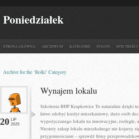
Poniedziałek
STRONA GŁÓWNA
ARCHIWUM
KATEGORIE
POGOŃ
SPIS TREŚCI
Archive for the ‘Rolki’ Category
Wynajem lokalu
Szkolenia BHP Krapkowice To naturalnie dzięki te
łatwo zdobyć kredyt mieszkaniowy, dużo osób dec
20
LIP
wypożyczanego lokalu na innowacyjne, rozległe, 
2025
Niestety zakup lokalu mieszkalnego nie kojarzy si
przyjemnościami – sprawdź firmy przeprowadzko