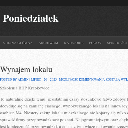
Poniedziałek
STRONA GŁÓWNA
ARCHIWUM
KATEGORIE
POGOŃ
SPIS TREŚCI
Wynajem lokalu
WYNAJEM
POSTED BY ADMIN | LIPIEC - 20 - 2025 |
MOŻLIWOŚĆ KOMENTOWANIA
ZOSTAŁA WY
LOKALU
Szkolenia BHP Krapkowice
To naturalnie dzięki temu, iż ostatnimi czasy stosunkowo łatwo zdoby
decyduje się na zamianę ciasnego, wypożyczanego lokalu na innowacyj
osobiste M4. Niestety zakup lokalu mieszkalnego nie kojarzy się tylko
sprawdź firmy przeprowadzkowe poznań. Najogromniejszym oraz chyb
jest konieczność przeprowadzki, a co się z tym wiąże pakowanie rzecz