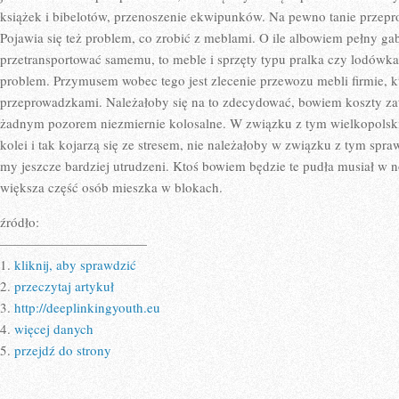
książek i bibelotów, przenoszenie ekwipunków. Na pewno tanie przepr
Pojawia się też problem, co zrobić z meblami. O ile albowiem pełny 
przetransportować samemu, to meble i sprzęty typu pralka czy lodówk
problem. Przymusem wobec tego jest zlecenie przewozu mebli firmie, k
przeprowadzkami. Należałoby się na to zdecydować, bowiem koszty zatr
żadnym pozorem niezmiernie kolosalne. W związku z tym wielkopolski
kolei i tak kojarzą się ze stresem, nie należałoby w związku z tym spra
my jeszcze bardziej utrudzeni. Ktoś bowiem będzie te pudła musiał
większa część osób mieszka w blokach.
źródło:
———————————
1.
kliknij, aby sprawdzić
2.
przeczytaj artykuł
3.
http://deeplinkingyouth.eu
4.
więcej danych
5.
przejdź do strony