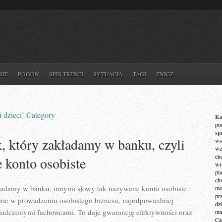
RIE
POGOŃ
SPIS TREŚCI
SYTUACJA
TAGI
ZNICZ
i dzieci’ Category
Ka
po
sp
k, który zakładamy w banku, czyli
ws
wz
en
 konto osobiste
wr
pla
ch
kładamy w banku, innymi słowy tak nazywane konto osobiste
mot
pr
ie w prowadzeniu osobistego biznesu, najodpowiedniej
dz
adczonymi fachowcami. To daje gwarancję efektywności oraz
ma
Cz