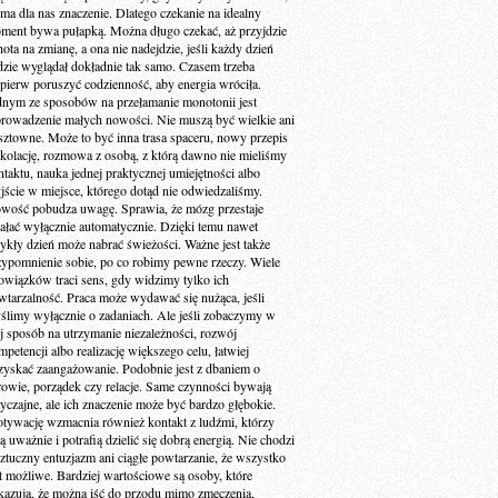
 ma dla nas znaczenie. Dlatego czekanie na idealny
ment bywa pułapką. Można długo czekać, aż przyjdzie
ota na zmianę, a ona nie nadejdzie, jeśli każdy dzień
dzie wyglądał dokładnie tak samo. Czasem trzeba
jpierw poruszyć codzienność, aby energia wróciła.
dnym ze sposobów na przełamanie monotonii jest
rowadzenie małych nowości. Nie muszą być wielkie ani
sztowne. Może to być inna trasa spaceru, nowy przepis
 kolację, rozmowa z osobą, z którą dawno nie mieliśmy
ntaktu, nauka jednej praktycznej umiejętności albo
jście w miejsce, którego dotąd nie odwiedzaliśmy.
wość pobudza uwagę. Sprawia, że mózg przestaje
iałać wyłącznie automatycznie. Dzięki temu nawet
ykły dzień może nabrać świeżości. Ważne jest także
zypomnienie sobie, po co robimy pewne rzeczy. Wiele
owiązków traci sens, gdy widzimy tylko ich
wtarzalność. Praca może wydawać się nużąca, jeśli
ślimy wyłącznie o zadaniach. Ale jeśli zobaczymy w
ej sposób na utrzymanie niezależności, rozwój
petencji albo realizację większego celu, łatwiej
zyskać zaangażowanie. Podobnie jest z dbaniem o
rowie, porządek czy relacje. Same czynności bywają
yczajne, ale ich znaczenie może być bardzo głębokie.
tywację wzmacnia również kontakt z ludźmi, którzy
ą uważnie i potrafią dzielić się dobrą energią. Nie chodzi
sztuczny entuzjazm ani ciągłe powtarzanie, że wszystko
st możliwe. Bardziej wartościowe są osoby, które
kazują, że można iść do przodu mimo zmęczenia,