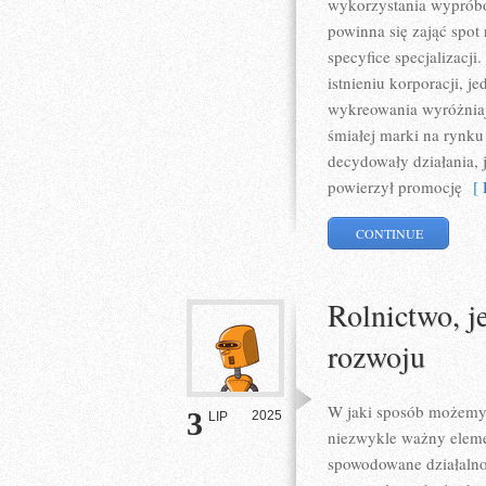
wykorzystania wyprób
powinna się zająć spot
specyfice specjalizacji.
istnieniu korporacji,
wykreowania wyróżniaj
śmiałej marki na rynk
decydowały działania, 
powierzył promocję
[ 
CONTINUE
Rolnictwo, j
rozwoju
W jaki sposób możemy 
3
2025
LIP
niezwykle ważny elemen
spowodowane działalnoś