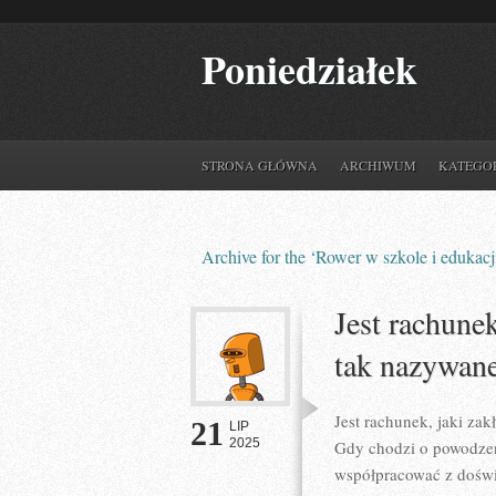
Poniedziałek
STRONA GŁÓWNA
ARCHIWUM
KATEGO
Archive for the ‘Rower w szkole i edukacj
Jest rachune
tak nazywane
Jest rachunek, jaki za
21
LIP
2025
Gdy chodzi o powodzen
współpracować z doświ