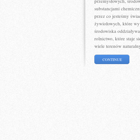
przemysłowych, środowi
substancjami chemiczn
przez co jesteśmy świa
żywiołowych, które wy
środowiska oddziaływan
rolnictwo, które staje
wiele terenów naturaln
CONTINUE