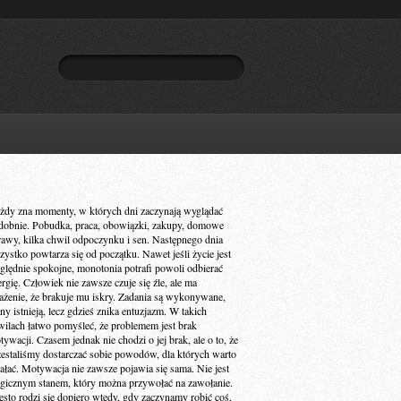
żdy zna momenty, w których dni zaczynają wyglądać
dobnie. Pobudka, praca, obowiązki, zakupy, domowe
rawy, kilka chwil odpoczynku i sen. Następnego dnia
zystko powtarza się od początku. Nawet jeśli życie jest
ględnie spokojne, monotonia potrafi powoli odbierać
ergię. Człowiek nie zawsze czuje się źle, ale ma
ażenie, że brakuje mu iskry. Zadania są wykonywane,
ny istnieją, lecz gdzieś znika entuzjazm. W takich
wilach łatwo pomyśleć, że problemem jest brak
ywacji. Czasem jednak nie chodzi o jej brak, ale o to, że
zestaliśmy dostarczać sobie powodów, dla których warto
iałać. Motywacja nie zawsze pojawia się sama. Nie jest
gicznym stanem, który można przywołać na zawołanie.
ęsto rodzi się dopiero wtedy, gdy zaczynamy robić coś,