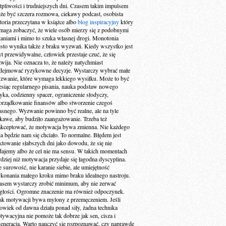
tpliwości i trudniejszych dni. Czasem takim impulsem
że być szczera rozmowa, ciekawy podcast, osobista
storia przeczytana w książce albo
blog inspiracyjny
który
maga zobaczyć, że wiele osób mierzy się z podobnymi
taniami i mimo to szuka własnej drogi. Monotonia
ęsto wynika także z braku wyzwań. Kiedy wszystko jest
yt przewidywalne, człowiek przestaje czuć, że się
zwija. Nie oznacza to, że należy natychmiast
dejmować ryzykowne decyzje. Wystarczy wybrać małe
zwanie, które wymaga lekkiego wysiłku. Może to być
esiąc regularnego pisania, nauka podstaw nowego
zyka, codzienny spacer, ograniczenie słodyczy,
orządkowanie finansów albo stworzenie czegoś
asnego. Wyzwanie powinno być realne, ale na tyle
ekawe, aby budziło zaangażowanie. Trzeba też
akceptować, że motywacja bywa zmienna. Nie każdego
ia będzie nam się chciało. To normalne. Błędem jest
aktowanie słabszych dni jako dowodu, że się nie
dajemy albo że cel nie ma sensu. W takich momentach
rdziej niż motywacja przydaje się łagodna dyscyplina.
e surowość, nie karanie siebie, ale umiejętność
konania małego kroku mimo braku idealnego nastroju.
asem wystarczy zrobić minimum, aby nie zerwać
ągłości. Ogromne znaczenie ma również odpoczynek.
ak motywacji bywa mylony z przemęczeniem. Jeśli
łowiek od dawna działa ponad siły, żadna technika
tywacyjna nie pomoże tak dobrze jak sen, cisza i
generacja. Warto nauczyć się rozpoznawać, czy naprawdę