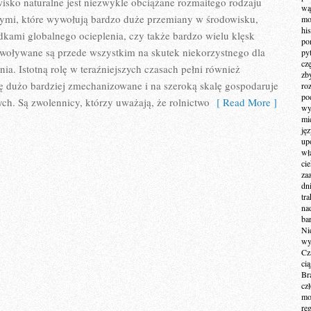
sko naturalne jest niezwykle obciążane rozmaitego rodzaju
wą
ymi, które wywołują bardzo duże przemiany w środowisku,
mo
hi
dkami globalnego ocieplenia, czy także bardzo wielu klęsk
po
woływane są przede wszystkim na skutek niekorzystnego dla
py
cz
ia. Istotną rolę w teraźniejszych czasach pełni również
zb
 się dużo bardziej zmechanizowane i na szeroką skalę gospodaruje
ro
po
ych. Są zwolennicy, którzy uważają, że rolnictwo
[ Read More ]
wy
mi
ję
up
wł
ci
za
dn
tr
na
ba
Ni
wy
Cz
ci
Br
cz
mo
re