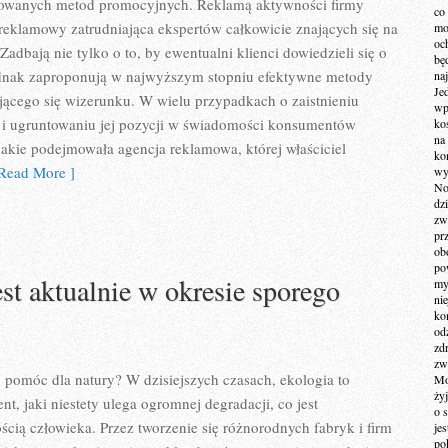
owanych metod promocyjnych. Reklamą aktywności firmy
co
 reklamowy zatrudniająca ekspertów całkowicie znających się na
mo
och
 Zadbają nie tylko o to, by ewentualni klienci dowiedzieli się o
bę
 jednak zaproponują w najwyższym stopniu efektywne metody
na
Je
ącego się wizerunku. W wielu przypadkach o zaistnieniu
wp
u i ugruntowaniu jej pozycji w świadomości konsumentów
ko
na
jakie podejmowała agencja reklamowa, której właściciel
ko
Read More ]
wy
No
dz
zw
pr
ob
po
est aktualnie w okresie sporego
my
ni
kom
od
zd
zw
pomóc dla natury? W dzisiejszych czasach, ekologia to
Mo
żyj
t, jaki niestety ulega ogromnej degradacji, co jest
o 
cią człowieka. Przez tworzenie się różnorodnych fabryk i firm
je
po