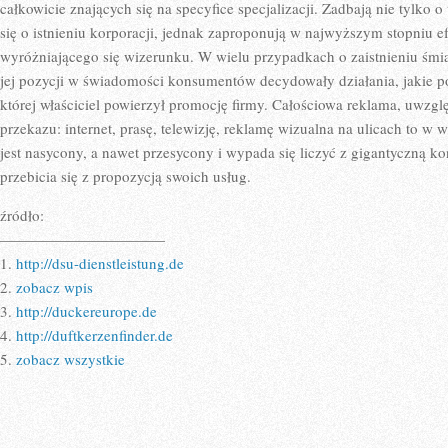
KONTO
całkowicie znających się na specyfice specjalizacji. Zadbają nie tylko o
OSOBISTE
się o istnieniu korporacji, jednak zaproponują w najwyższym stopniu
wyróżniającego się wizerunku. W wielu przypadkach o zaistnieniu śmia
jej pozycji w świadomości konsumentów decydowały działania, jakie 
której właściciel powierzył promocję firmy. Całościowa reklama, uwzgl
przekazu: internet, prasę, telewizję, reklamę wizualna na ulicach to w
jest nasycony, a nawet przesycony i wypada się liczyć z gigantyczną 
przebicia się z propozycją swoich usług.
źródło:
———————————
1.
http://dsu-dienstleistung.de
2.
zobacz wpis
3.
http://duckereurope.de
4.
http://duftkerzenfinder.de
5.
zobacz wszystkie