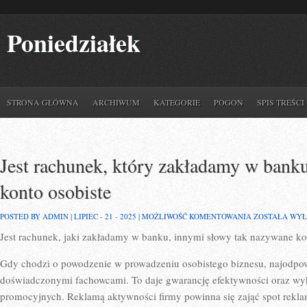
Poniedziałek
STRONA GŁÓWNA
ARCHIWUM
KATEGORIE
POGOŃ
SPIS TREŚCI
Jest rachunek, który zakładamy w banku
konto osobiste
JEST
POSTED BY ADMIN | LIPIEC - 21 - 2025 |
MOŻLIWOŚĆ KOMENTOWANIA
ZOSTAŁA WY
RACHUNEK,
Jest rachunek, jaki zakładamy w banku, innymi słowy tak nazywane ko
KTÓRY
ZAKŁADAMY
W
Gdy chodzi o powodzenie w prowadzeniu osobistego biznesu, najodpo
BANKU,
CZYLI
doświadczonymi fachowcami. To daje gwarancję efektywności oraz w
TAK
promocyjnych. Reklamą aktywności firmy powinna się zająć spot rekl
NAZYWANE