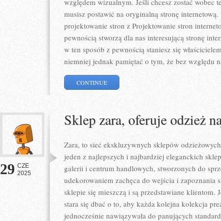
względem wizualnym. Jeśli chcesz zostać wobec 
musisz postawić na oryginalną stronę internetową.
projektowanie stron z Projektowanie stron internet
pewnością stworzą dla nas interesującą stronę inte
w ten sposób z pewnością staniesz się właścicielem
niemniej jednak pamiętać o tym, że bez względu n
CONTINUE
Sklep zara, oferuje odzież n
Zara, to sieć ekskluzywnych sklepów odzieżowych 
jeden z najlepszych i najbardziej eleganckich skle
29
CZE
galerii i centrum handlowych, stworzonych do sprz
2025
udekorowaniem zachęca do wejścia i zapoznania si
sklepie się mieszczą i są przedstawiane klientom. J
stara się dbać o to, aby każda kolejna kolekcja pr
jednocześnie nawiązywała do panujących standard