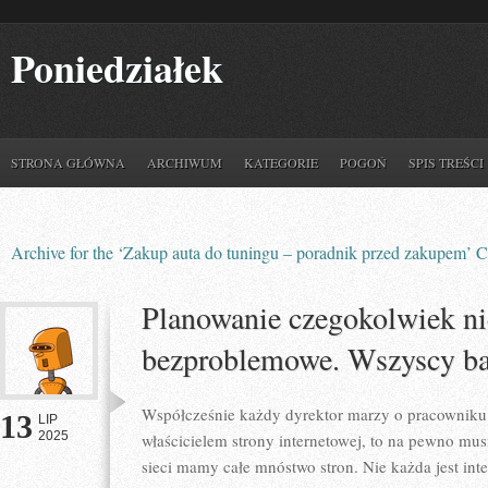
Poniedziałek
STRONA GŁÓWNA
ARCHIWUM
KATEGORIE
POGOŃ
SPIS TREŚCI
Archive for the ‘Zakup auta do tuningu – poradnik przed zakupem’ 
Planowanie czegokolwiek nie
bezproblemowe. Wszyscy ba
Współcześnie każdy dyrektor marzy o pracowniku J
13
LIP
2025
właścicielem strony internetowej, to na pewno mus
sieci mamy całe mnóstwo stron. Nie każda jest inte