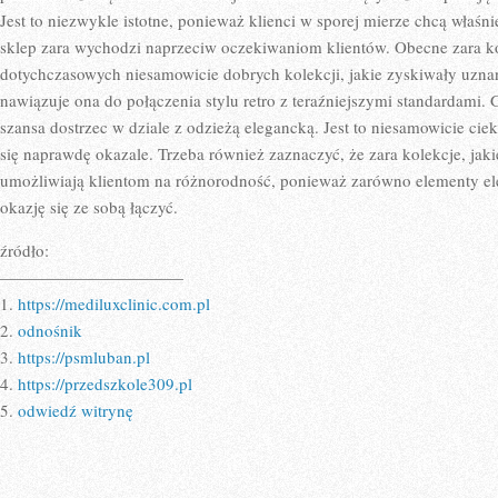
Jest to niezwykle istotne, ponieważ klienci w sporej mierze chcą właśni
sklep zara wychodzi naprzeciw oczekiwaniom klientów. Obecne zara ko
dotychczasowych niesamowicie dobrych kolekcji, jakie zyskiwały uzna
nawiązuje ona do połączenia stylu retro z teraźniejszymi standardami. G
szansa dostrzec w dziale z odzieżą elegancką. Jest to niesamowicie cie
się naprawdę okazale. Trzeba również zaznaczyć, że zara kolekcje, jaki
umożliwiają klientom na różnorodność, ponieważ zarówno elementy ele
okazję się ze sobą łączyć.
źródło:
———————————
1.
https://mediluxclinic.com.pl
2.
odnośnik
3.
https://psmluban.pl
4.
https://przedszkole309.pl
5.
odwiedź witrynę