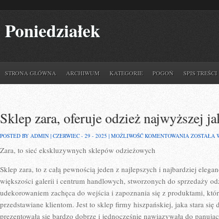
Poniedziałek
STRONA GŁÓWNA
ARCHIWUM
KATEGORIE
POGOŃ
SPIS TREŚCI
Sklep zara, oferuje odzież najwyższej ja
SKLEP
POSTED BY ADMIN | CZERWIEC - 29 - 2025 |
MOŻLIWOŚĆ KOMENTOWANIA
ZOSTAŁA 
ZARA,
Zara, to sieć ekskluzywnych sklepów odzieżowych
OFERUJE
ODZIEŻ
NAJWYŻSZ
Sklep zara, to z całą pewnością jeden z najlepszych i najbardziej elega
JAKOŚCI
większości galerii i centrum handlowych, stworzonych do sprzedaży odz
udekorowaniem zachęca do wejścia i zapoznania się z produktami, które
przedstawiane klientom. Jest to sklep firmy hiszpańskiej, jaka stara się
prezentowała się bardzo dobrze i jednocześnie nawiązywała do panuj