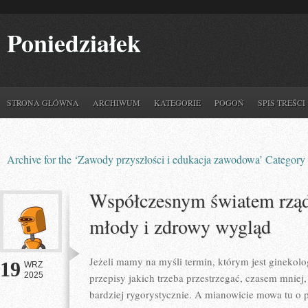
Poniedziałek
STRONA GŁÓWNA
ARCHIWUM
KATEGORIE
POGOŃ
SPIS TREŚCI
Archive for the ‘Zawody przyszłości i edukacja zawodowa’ Category
Współczesnym światem rząd
młody i zdrowy wygląd
Jeżeli mamy na myśli termin, którym jest ginekol
19
WRZ
2025
przepisy jakich trzeba przestrzegać, czasem mni
bardziej rygorystycznie. A mianowicie mowa tu o 