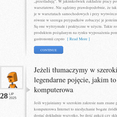
„prześladują”. W jakimkolwiek zakładzie pracy po
warsztatowe. Nie sądzimy prawdopodobnie, że tak 
je w warsztatach samochodowych i przy wytwórczo
równie w szeregu przypadków zobaczyć je jesteśm
Są one wytrzymałe i praktyczne w użyciu. Takie ro
produktem pożądanym na rynku wyposażenia pom
gastronomii często
[ Read More ]
CONTINUE
Jeżeli tłumaczymy w szerok
legendarne pojęcie, jakim to 
komputerowa
28
LIP
2025
Jeśli wyjaśniamy w szerokim zakresie nam znane po
komputerowa Internet to niesłychanie bogate źró
dostać dokładnie wszystko, bo ilość aukcji czy sk