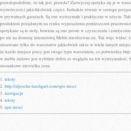
prawdopodobnie, że tak jest, prawda? Zazwyczaj spotyka się je w war
wytwórczości jakichkolwiek części. Jednakże równie w szeregu przypa
w prywatnych garażach. Są one wytrzymałe i praktyczne w użyciu. Taki
produktem pożądanym na rynku wyposażenia pomieszczeń pracowniczy
spotykane są te stoły, bowiem są one proste w czyszczeniu i estetyczn
po nie na domenę internetową Meble-nierdzewne.eu. Tak więc widać, ż
stosowane tylko do warsztatów jakkolwiek także w wielu innych miejsca
że każde miejsce pracy jest swego typu warsztatem, co potwierdza http
w meble stalowe jest wybitnie dobra ze względu na ich wytrzymałość, 
stosunkowo niewielka cena.
1.
teksty
2.
http://aljoscha-laschgari.com/spis-tresci
3.
nawigacja
4.
teksty
5.
spis tresci