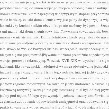
ZNACZNIE
się w obcym miejscu gdzie tak ściśle mówiąc przeżywać wolno niemałe
WIĘKSZĄ
przystosowanie się do innowacyjnego miejsca odrobinę nam absorbuje. 
KONKURENC
W
domki letniskowe, które najczęściej w najwyższym stopniu przypomin
TEGO
RODZAJU
wiele bardziej, że taki domek letniskowy jest pełny do dyspozycji a wi
BRANŻY
łazienki czy kuchni z nikim obcym kogo nie możemy być pewni. Szczeg
sami mamy taki domek letniskowy http://www.smrekowaosada.pl/, bow
musimy o nic się martwić. Domki letniskowe kiedy przynależą do nas s
ale równie prawidłowo jesteśmy w stanie takie domki wynajmować. Ta
letniskowy to wielkie korzyści dla nas, szczególnie, kiedy chcemy miło
niczym się nie przejmować.|Pływanie łodziami przeróżnie napędzanymi
wersję sportową i rekreacyjną. W czasie XVII-XIX w. wyodrębniła się 
jachtami. Ekstrawaganckich zdolności wymaga obsługiwanie jednostki p
inaczej mająca ożaglowanie. Firmy tego rodzaju, inaczej jachty żaglow
pomocniczy silnik. Te, które wykorzystują w tym samym stopniu żagle 
jachtów żaglowo-motorowych. Są również jachty motorowe. Rekreacja
kosztowną rozrywkę, szczególnie gdy stosowany miał być do niej pryw
jachty pod najem. Usługa typu wynajem jachtów mazury umożliwia li
żeglarstwa zdobywanie odpowiednich umiejętności oraz oddawanie się 
praktykowane są z wobec rozmaitych typów jachtów, pływających po 