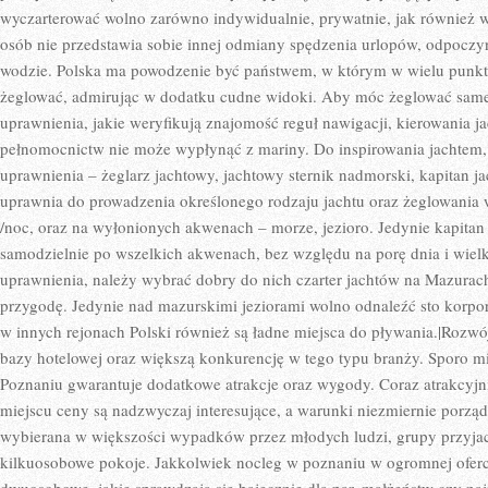
wyczarterować wolno zarówno indywidualnie, prywatnie, jak również w
osób nie przedstawia sobie innej odmiany spędzenia urlopów, odpoczy
wodzie. Polska ma powodzenie być państwem, w którym w wielu punkt
żeglować, admirując w dodatku cudne widoki. Aby móc żeglować same
uprawnienia, jakie weryfikują znajomość reguł nawigacji, kierowania ja
pełnomocnictw nie może wypłynąć z mariny. Do inspirowania jachtem,
uprawnienia – żeglarz jachtowy, jachtowy sternik nadmorski, kapitan j
uprawnia do prowadzenia określonego rodzaju jachtu oraz żeglowani
/noc, oraz na wyłonionych akwenach – morze, jezioro. Jedynie kapitan
samodzielnie po wszelkich akwenach, bez względu na porę dnia i wielk
uprawnienia, należy wybrać dobry do nich czarter jachtów na Mazurac
przygodę. Jedynie nad mazurskimi jeziorami wolno odnaleźć sto korporac
w innych rejonach Polski również są ładne miejsca do pływania.|Rozwój
bazy hotelowej oraz większą konkurencję w tego typu branży. Sporo m
Poznaniu gwarantuje dodatkowe atrakcje oraz wygody. Coraz atrakcyjnie
miejscu ceny są nadzwyczaj interesujące, a warunki niezmiernie porzą
wybierana w większości wypadków przez młodych ludzi, grupy przyjac
kilkuosobowe pokoje. Jakkolwiek nocleg w poznaniu w ogromnej oferc