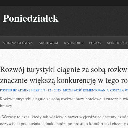
Poniedziałek
STRONA GŁÓWNA
ARCHIWUM
KATEGORIE
POGOŃ
SPIS TREŚCI
Rozwój turystyki ciągnie za sobą rozkwi
znacznie większą konkurencję w tego ro
ROZWÓJ
POSTED BY ADMIN | SIERPIEŃ - 12 - 2025 |
MOŻLIWOŚĆ KOMENTOWANIA
ZOSTAŁA 
TURYSTYKI
Rozkwit turystyki ciągnie za sobą rozkwit bazy hotelowej i znacznie w
CIĄGNIE
ZA
branży
SOBĄ
ROZKWIT
BAZY
{Wczasy to czas, kiedy tak właściwie nawet wyjeżdżając chcemy czuć 
HOTELOWEJ
oczywiście przenośnia jednak chodzi po prostu o komfort jaki chcem
I