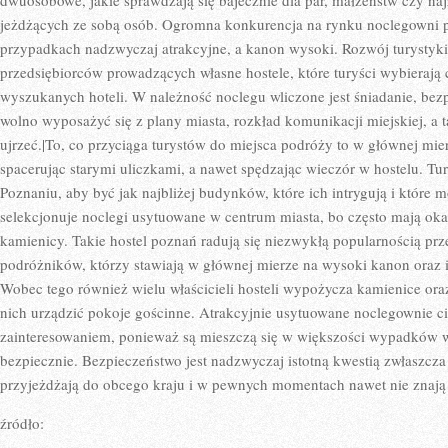
dwuosobowe, jakie sprawdzają się bajecznie dla par, małżeństw czy na
jeżdżących ze sobą osób. Ogromna konkurencja na rynku noclegowni p
przypadkach nadzwyczaj atrakcyjne, a kanon wysoki. Rozwój turystyki 
przedsiębiorców prowadzących własne hostele, które turyści wybierają c
wyszukanych hoteli. W należność noclegu wliczone jest śniadanie, bez
wolno wyposażyć się z plany miasta, rozkład komunikacji miejskiej, a ta
ujrzeć.|To, co przyciąga turystów do miejsca podróży to w głównej mie
spacerując starymi uliczkami, a nawet spędzając wieczór w hostelu. Tur
Poznaniu, aby być jak najbliżej budynków, które ich intrygują i które 
selekcjonuje noclegi usytuowane w centrum miasta, bo często mają ok
kamienicy. Takie hostel poznań radują się niezwykłą popularnością p
podróżników, którzy stawiają w głównej mierze na wysoki kanon oraz 
Wobec tego również wielu właścicieli hosteli wypożycza kamienice or
nich urządzić pokoje gościnne. Atrakcyjnie usytuowane noclegownie c
zainteresowaniem, ponieważ są mieszczą się w większości wypadków w
bezpiecznie. Bezpieczeństwo jest nadzwyczaj istotną kwestią zwłaszcza
przyjeżdżają do obcego kraju i w pewnych momentach nawet nie znają 
źródło:
———————————