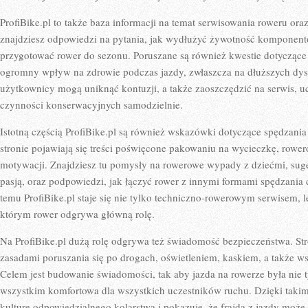
ProfiBike.pl to także baza informacji na temat serwisowania roweru ora
znajdziesz odpowiedzi na pytania, jak wydłużyć żywotność komponentó
przygotować rower do sezonu. Poruszane są również kwestie dotyczące 
ogromny wpływ na zdrowie podczas jazdy, zwłaszcza na dłuższych dyst
użytkownicy mogą uniknąć kontuzji, a także zaoszczędzić na serwis, 
czynności konserwacyjnych samodzielnie.
Istotną częścią ProfiBike.pl są również wskazówki dotyczące spędzan
stronie pojawiają się treści poświęcone pakowaniu na wycieczkę, rower
motywacji. Znajdziesz tu pomysły na rowerowe wypady z dziećmi, suge
pasją, oraz podpowiedzi, jak łączyć rower z innymi formami spędzania cz
temu ProfiBike.pl staje się nie tylko techniczno-rowerowym serwisem, l
którym rower odgrywa główną rolę.
Na ProfiBike.pl dużą rolę odgrywa też świadomość bezpieczeństwa. St
zasadami poruszania się po drogach, oświetleniem, kaskiem, a także ws
Celem jest budowanie świadomości, tak aby jazda na rowerze była nie t
wszystkim komfortowa dla wszystkich uczestników ruchu. Dzięki takim 
kulturę odpowiedzialnego kolarstwa i pokazuje, że frajda z jazdy może i