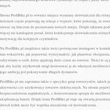
innych.
Strona ProfiBike.pl to również miejsce wymiany doświadczeń dla róż
treściach często pojawiają się relacje z wypraw, które pokazują, że row
stawać się kluczem do poznawania nowych miejsc. Dzięki takiemu podej
więcej niż katalogiem porad, która kolekcjonuje doświadczenia różnyc
motywację dla kolejnych czytelników.
Na ProfiBike.pl znajdziesz także treści poświęcone treningowi w kontek
tam wskazówki, jak poprawiać wytrzymałość, jak planować obciążenia,
odżywianie u osób, które spędzają dużo czasu na rowerze. Treści te s
tak aby każdy użytkownik mógł dostosować je do własnych możliwości i
jego ambicją jest pokonywanie długich dystansów.
ProfiBike.pl nie zapomina także o specyfice grup rowerzystów, takich 
aktywności czy użytkownicy rowerów elektrycznych. Na stronie pojawia
bezpieczeństwem najmłodszych, z dostosowaniem sprzętu do możliwości
eksploatacją baterii. Dzięki temu ProfiBike.pl staje się otwartą przestrz
dwóch kółek może być wspólna niezależnie od doświadczenia.