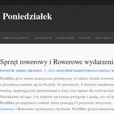
Poniedziałek
STRONA GŁÓWNA
ARCHIWUM
KATEGORIE
POGOŃ
SPIS TREŚCI
Sprzęt rowerowy i Rowerowe wydarzenia
SPRZĘT
POSTED BY ADMIN | GRUDZIEŃ - 2 - 2025 |
MOŻLIWOŚĆ KOMENTOWANIA
ZOSTAŁA 
ROWEROWY
ProfiBike.pl to strona tematyczna poświęcony w całości światu rowero
I
ROWEROWE
z przemieszczaniem się na bicyklu. To przestrzeń, w którym zamiłowani
WYDARZEN
I
wiedzą, inspirującymi opowieściami z trasy oraz tipami dla osób na 
FESTIWALE
Niezależnie od tego, czy dopiero zaczynasz przygodę z jazdą, czy od l
ProfiBike.pl znajdziesz content, które pomogą Ci poszerzać horyzonty
i nowości
i Rowerowe wydarzenia i festiwale. ProfiBike.pl jest adresow