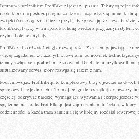
Istotnym wyróżnikiem ProfiBike.pl jest styl pisania. Teksty są pełne inf
osób, które nie posługują się na co dzień specjalistyczną nomenklatur
związki frazeologiczne i liczne przykłady sprawiają, że nawet bardziej z
ProfiBike.pl łączy w ten sposób solidną wiedzę z przyjaznym stylem, c
czytają kolejne artykuły.
ProfiBike.pl to również ciągły rozwój treści. Z czasem pojawiają się n
więcej zagadanień związanych z rowerami: od nowinek technologicznyc
tematy związane z podróżami z sakwami. Dzięki temu użytkownik ma poc
aktualizowany serwis, który rozwija się razem z nim.
Podsumowując, ProfiBike.pl to kompleksowy blog o jeździe na dwóch k
sprzętowy i pasję do ruchu. To miejsce, gdzie początkujący rowerzysta 
częściej, odkrywać bardziej wymagające wyzwania i czerpać jeszcze wi
spędzonej na siodle. ProfiBike.pl jest zaproszeniem do świata, w który
codzienności, a każda trasa zamienia się w kolejny rozdział rowerowej 