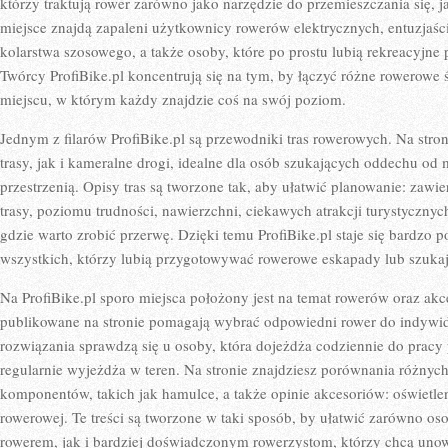
którzy traktują rower zarówno jako narzędzie do przemieszczania się, jak
miejsce znajdą zapaleni użytkownicy rowerów elektrycznych, entuzjaś
kolarstwa szosowego, a także osoby, które po prostu lubią rekreacyjne 
Twórcy ProfiBike.pl koncentrują się na tym, by łączyć różne rowero
miejscu, w którym każdy znajdzie coś na swój poziom.
Jednym z filarów ProfiBike.pl są przewodniki tras rowerowych. Na stro
trasy, jak i kameralne drogi, idealne dla osób szukających oddechu od 
przestrzenią. Opisy tras są tworzone tak, aby ułatwić planowanie: zawi
trasy, poziomu trudności, nawierzchni, ciekawych atrakcji turystycznyc
gdzie warto zrobić przerwę. Dzięki temu ProfiBike.pl staje się bardz
wszystkich, którzy lubią przygotowywać rowerowe eskapady lub szukają
Na ProfiBike.pl sporo miejsca położony jest na temat rowerów oraz ak
publikowane na stronie pomagają wybrać odpowiedni rower do indywi
rozwiązania sprawdzą się u osoby, która dojeżdża codziennie do pracy 
regularnie wyjeżdża w teren. Na stronie znajdziesz porównania różny
komponentów, takich jak hamulce, a także opinie akcesoriów: oświetlen
rowerowej. Te treści są tworzone w taki sposób, by ułatwić zarówno 
rowerem, jak i bardziej doświadczonym rowerzystom, którzy chcą uno