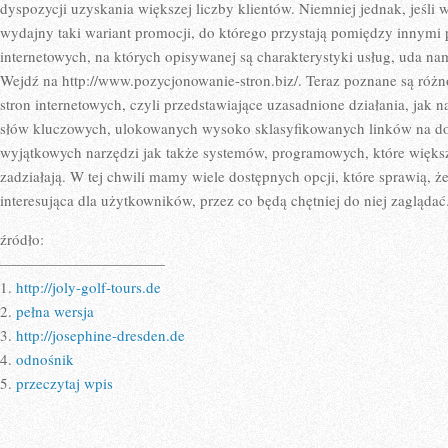
OKROPNY
dyspozycji uzyskania większej liczby klientów. Niemniej jednak, jeśli 
ORAZ
wydajny taki wariant promocji, do którego przystają pomiędzy innymi
ZAGMATWA
POD
internetowych, na których opisywanej są charakterystyki usług, uda nam
KAŻDYM
WZGLĘDEM
Wejdź na http://www.pozycjonowanie-stron.biz/. Teraz poznane są ró
stron internetowych, czyli przedstawiające uzasadnione działania, jak n
słów kluczowych, ulokowanych wysoko sklasyfikowanych linków na d
wyjątkowych narzędzi jak także systemów, programowych, które więks
zadziałają. W tej chwili mamy wiele dostępnych opcji, które sprawią, że
interesująca dla użytkowników, przez co będą chętniej do niej zaglądać
źródło:
———————————
1.
http://joly-golf-tours.de
2.
pełna wersja
3.
http://josephine-dresden.de
4.
odnośnik
5.
przeczytaj wpis