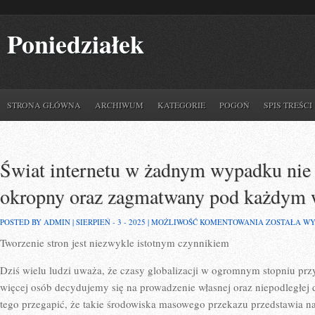
Poniedziałek
STRONA GŁÓWNA
ARCHIWUM
KATEGORIE
POGOŃ
SPIS TREŚCI
Świat internetu w żadnym wypadku nie 
okropny oraz zagmatwany pod każdym
ŚWIAT
POSTED BY ADMIN | SIERPIEŃ - 3 - 2025 |
MOŻLIWOŚĆ KOMENTOWANIA
ZOSTAŁA W
INTERNETU
Tworzenie stron jest niezwykle istotnym czynnikiem
W
ŻADNYM
WYPADKU
Dziś wielu ludzi uważa, że czasy globalizacji w ogromnym stopniu przyc
NIE
POWINIEN
więcej osób decydujemy się na prowadzenie własnej oraz niepodległej d
BYĆ
tego przegapić, że takie środowiska masowego przekazu przedstawia n
TAKI