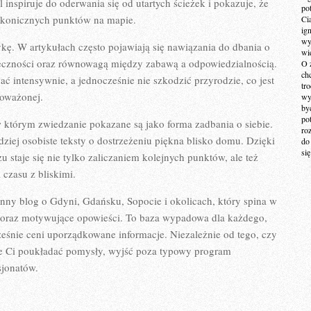
 inspiruje do oderwania się od utartych ścieżek i pokazuje, że
po
 ikonicznych punktów na mapie.
Ci
ig
wy
ykę. W artykułach często pojawiają się nawiązania do dbania o
wi
łeczności oraz równowagą między zabawą a odpowiedzialnością.
O 
ch
ć intensywnie, a jednocześnie nie szkodzić przyrodzie, co jest
tr
noważonej.
wy
by
po
 w którym zwiedzanie pokazane są jako forma zadbania o siebie.
ro
ziej osobiste teksty o dostrzeżeniu piękna blisko domu. Dzięki
do
si
staje się nie tylko zaliczaniem kolejnych punktów, ale też
 czasu z bliskimi.
nny blog o Gdyni, Gdańsku, Sopocie i okolicach, który spina w
ie oraz motywujące opowieści. To baza wypadowa dla każdego,
cześnie ceni uporządkowane informacje. Niezależnie od tego, czy
oże Ci poukładać pomysły, wyjść poza typowy program
sjonatów.