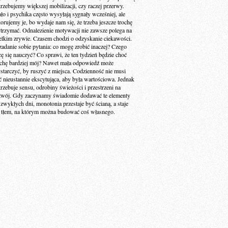
trzebujemy większej mobilizacji, czy raczej przerwy.
ało i psychika często wysyłają sygnały wcześniej, ale
norujemy je, bo wydaje nam się, że trzeba jeszcze trochę
trzymać. Odnalezienie motywacji nie zawsze polega na
elkim zrywie. Czasem chodzi o odzyskanie ciekawości.
zadanie sobie pytania: co mogę zrobić inaczej? Czego
cę się nauczyć? Co sprawi, że ten tydzień będzie choć
ochę bardziej mój? Nawet mała odpowiedź może
starczyć, by ruszyć z miejsca. Codzienność nie musi
ć nieustannie ekscytująca, aby była wartościowa. Jednak
trzebuje sensu, odrobiny świeżości i przestrzeni na
zwój. Gdy zaczynamy świadomie dodawać te elementy
 zwykłych dni, monotonia przestaje być ścianą, a staje
ę tłem, na którym można budować coś własnego.