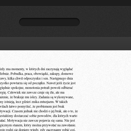
żdy zna momenty, w których dni zaczynają wyglądać
dobnie. Pobudka, praca, obowiązki, zakupy, domowe
rawy, kilka chwil odpoczynku i sen. Następnego dnia
zystko powtarza się od początku. Nawet jeśli życie jest
ględnie spokojne, monotonia potrafi powoli odbierać
ergię. Człowiek nie zawsze czuje się źle, ale ma
ażenie, że brakuje mu iskry. Zadania są wykonywane,
ny istnieją, lecz gdzieś znika entuzjazm. W takich
wilach łatwo pomyśleć, że problemem jest brak
ywacji. Czasem jednak nie chodzi o jej brak, ale o to, że
zestaliśmy dostarczać sobie powodów, dla których warto
iałać. Motywacja nie zawsze pojawia się sama. Nie jest
gicznym stanem, który można przywołać na zawołanie.
ęsto rodzi się dopiero wtedy, gdy zaczynamy robić coś,