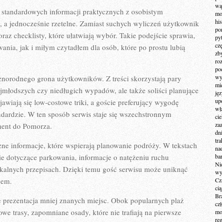
wą
 standardowych informacji praktycznych z osobistym
mo
hi
, a jednocześnie rzetelne. Zamiast suchych wyliczeń użytkownik
po
raz checklisty, które ułatwiają wybór. Takie podejście sprawia,
py
cz
ania, jak i miłym czytadłem dla osób, które po prostu lubią
zb
ro
po
wy
żnorodnego grona użytkowników. Z treści skorzystają pary
mi
ajmłodszych czy niedługich wypadów, ale także soliści planujące
ję
up
wiają się low-costowe triki, a goście preferujący wygodę
wł
ndardzie. W ten sposób serwis staje się wszechstronnym
ci
za
ment do Pomorza.
dn
tr
ne informacje, które wspierają planowanie podróży. W tekstach
na
tie dotyczące parkowania, informacje o natężeniu ruchu
ba
Ni
okalnych przepisach. Dzięki temu gość serwisu może uniknąć
wy
sem.
Cz
ci
Br
e prezentacja mniej znanych miejsc. Obok popularnych plaż
cz
we trasy, zapomniane osady, które nie trafiają na pierwsze
mo
re