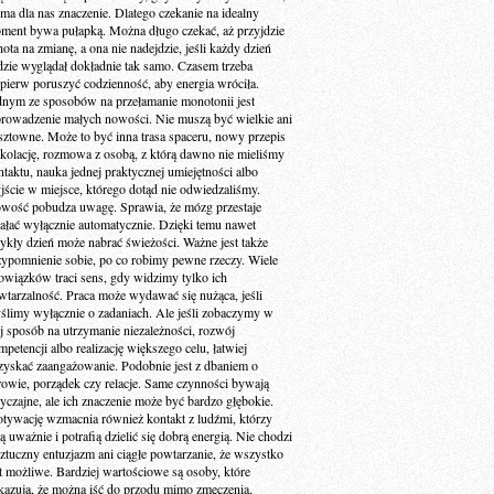
 ma dla nas znaczenie. Dlatego czekanie na idealny
ment bywa pułapką. Można długo czekać, aż przyjdzie
ota na zmianę, a ona nie nadejdzie, jeśli każdy dzień
dzie wyglądał dokładnie tak samo. Czasem trzeba
jpierw poruszyć codzienność, aby energia wróciła.
dnym ze sposobów na przełamanie monotonii jest
rowadzenie małych nowości. Nie muszą być wielkie ani
sztowne. Może to być inna trasa spaceru, nowy przepis
 kolację, rozmowa z osobą, z którą dawno nie mieliśmy
ntaktu, nauka jednej praktycznej umiejętności albo
jście w miejsce, którego dotąd nie odwiedzaliśmy.
wość pobudza uwagę. Sprawia, że mózg przestaje
iałać wyłącznie automatycznie. Dzięki temu nawet
ykły dzień może nabrać świeżości. Ważne jest także
zypomnienie sobie, po co robimy pewne rzeczy. Wiele
owiązków traci sens, gdy widzimy tylko ich
wtarzalność. Praca może wydawać się nużąca, jeśli
ślimy wyłącznie o zadaniach. Ale jeśli zobaczymy w
ej sposób na utrzymanie niezależności, rozwój
petencji albo realizację większego celu, łatwiej
zyskać zaangażowanie. Podobnie jest z dbaniem o
rowie, porządek czy relacje. Same czynności bywają
yczajne, ale ich znaczenie może być bardzo głębokie.
tywację wzmacnia również kontakt z ludźmi, którzy
ą uważnie i potrafią dzielić się dobrą energią. Nie chodzi
sztuczny entuzjazm ani ciągłe powtarzanie, że wszystko
st możliwe. Bardziej wartościowe są osoby, które
kazują, że można iść do przodu mimo zmęczenia,