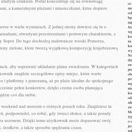
za utartym szlakiem. Portal koncentruje się na równowagę
co
mi, a kameralnymi plażami i miasteczkami, które dopiero
mo
och
bę
na
morze w wielu wymiarach. Z jednej strony dowiesz się tu o
Je
wp
enadami, otwartymi przestrzeniami i portowym charakterem, z
ko
wy Sopot. Do tego dochodzą malownicze wioski Pomorza,
na
ko
ereny zielone, które tworzą wyjątkową kompozycję krajobrazową
wy
No
dz
zw
riach, aby usprawnić układanie planu zwiedzania. W kategoriach
pr
ownik znajdzie szczegółowe opisy miejsc, które warto
ob
po
a i platformy z panoramą, aż po plaże idealne do spokojnego
my
nocześnie pełen konkretów, dzięki czemu osoba planująca
ni
kom
ajdzie coś dla siebie.
od
zd
 na weekend nad morzem o różnych porach roku. Znajdziesz tu
zw
Mo
ń, podpowiedzi, co robić, gdy świeci słońce, a także porady
żyj
oza sezonem. Dzięki temu użytkownik może dopasować swój
o 
je
i, środków, a także sposobu spędzania czasu.
po