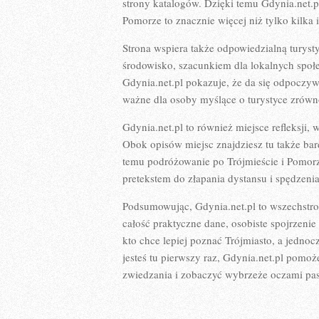
strony katalogów. Dzięki temu Gdynia.net.pl
Pomorze to znacznie więcej niż tylko kilka
Strona wspiera także odpowiedzialną turyst
środowisko, szacunkiem dla lokalnych spo
Gdynia.net.pl pokazuje, że da się odpoczywa
ważne dla osoby myślące o turystyce zrów
Gdynia.net.pl to również miejsce refleksji,
Obok opisów miejsc znajdziesz tu także bard
temu podróżowanie po Trójmieście i Pomorzu 
pretekstem do złapania dystansu i spędzenia
Podsumowując, Gdynia.net.pl to wszechstro
całość praktyczne dane, osobiste spojrzen
kto chce lepiej poznać Trójmiasto, a jedno
jesteś tu pierwszy raz, Gdynia.net.pl pom
zwiedzania i zobaczyć wybrzeże oczami pa