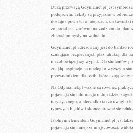
Dużą przewagą Gdynia.net.pl jest symbioza
podejściem. Teksty są przyjazne w odbiorze
dostaje opowieści o miejscach, ciekawostki o
że portal jest zarówno narzędziem do planow
zbierać pomysły na wolne dni.
Gdynia.net.pl adresowany jest do bardzo ró
szukające bezpiecznych plaż, atrakcji dla n
niezobowiązujący wypad. Dla studentów poja
znajdą inspiracje na noclegi o wyższym sta
przewodnikiem dla osób, które czują senty
Na Gdynia.net.pl ważne są również praktycz
pojawiają się informacje o dojeździe, suges
turystycznego, a nierzadko także uwagi o l
typowych błędów i skoncentrować się relak
Istotnym elementem Gdynia.net.pl jest takż
pojawiają się mniejsze miejscowości, widoko