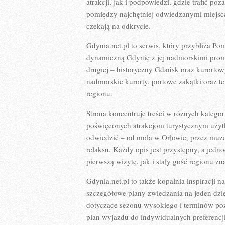
atrakcji, jak i podpowiedzi, gdzie trafić po
pomiędzy najchętniej odwiedzanymi miejsca
czekają na odkrycie.
Gdynia.net.pl to serwis, który przybliża Po
dynamiczną Gdynię z jej nadmorskimi prom
drugiej – historyczny Gdańsk oraz kurorto
nadmorskie kurorty, portowe zakątki oraz t
regionu.
Strona koncentruje treści w różnych katego
poświęconych atrakcjom turystycznym użytk
odwiedzić – od mola w Orłowie, przez muze
relaksu. Każdy opis jest przystępny, a jed
pierwszą wizytę, jak i stały gość regionu zn
Gdynia.net.pl to także kopalnia inspiracji
szczegółowe plany zwiedzania na jeden dzie
dotyczące sezonu wysokiego i terminów p
plan wyjazdu do indywidualnych preferencj