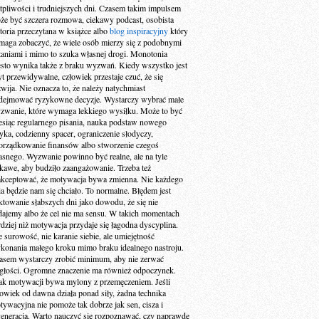
tpliwości i trudniejszych dni. Czasem takim impulsem
że być szczera rozmowa, ciekawy podcast, osobista
storia przeczytana w książce albo
blog inspiracyjny
który
maga zobaczyć, że wiele osób mierzy się z podobnymi
taniami i mimo to szuka własnej drogi. Monotonia
ęsto wynika także z braku wyzwań. Kiedy wszystko jest
yt przewidywalne, człowiek przestaje czuć, że się
zwija. Nie oznacza to, że należy natychmiast
dejmować ryzykowne decyzje. Wystarczy wybrać małe
zwanie, które wymaga lekkiego wysiłku. Może to być
esiąc regularnego pisania, nauka podstaw nowego
zyka, codzienny spacer, ograniczenie słodyczy,
orządkowanie finansów albo stworzenie czegoś
asnego. Wyzwanie powinno być realne, ale na tyle
ekawe, aby budziło zaangażowanie. Trzeba też
akceptować, że motywacja bywa zmienna. Nie każdego
ia będzie nam się chciało. To normalne. Błędem jest
aktowanie słabszych dni jako dowodu, że się nie
dajemy albo że cel nie ma sensu. W takich momentach
rdziej niż motywacja przydaje się łagodna dyscyplina.
e surowość, nie karanie siebie, ale umiejętność
konania małego kroku mimo braku idealnego nastroju.
asem wystarczy zrobić minimum, aby nie zerwać
ągłości. Ogromne znaczenie ma również odpoczynek.
ak motywacji bywa mylony z przemęczeniem. Jeśli
łowiek od dawna działa ponad siły, żadna technika
tywacyjna nie pomoże tak dobrze jak sen, cisza i
generacja. Warto nauczyć się rozpoznawać, czy naprawdę