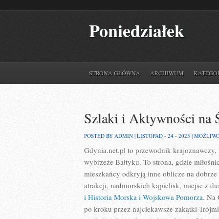
Poniedziałek
STRONA GŁÓWNA
ARCHIWUM
KATEGO
Szlaki i Aktywności na
POSTED BY ADMIN | LISTOPAD - 24 - 2025 |
MOŻLIW
Gdynia.net.pl to przewodnik krajoznawczy,
wybrzeże Bałtyku. To strona, gdzie miłośnic
mieszkańcy odkryją inne oblicze na dobrze 
atrakcji, nadmorskich kąpielisk, miejsc z d
i Historia Morska i Wojskowa Pomorza
. Na 
po kroku przez najciekawsze zakątki Trójmi