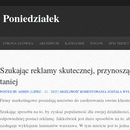
Poniedziałek
STRONA GŁÓWNA
ARCHIWUM
KATEGORIE
POGOŃ
SPIS TREŚCI
Szukając reklamy skutecznej, przynoszą
taniej
SZUKAJĄC
POSTED BY ADMIN | LIPIEC - 11 - 2025 |
MOŻLIWOŚĆ KOMENTOWANIA
ZOSTAŁA WY
REKLAMY
Firmy marketingowe posiadają mnóstwo do zaoferowania swoim klient
SKUTECZNEJ,
PRZYNOSZĄCE
ZYSKI
Szukając sposobu na to, by zyskać popularność dla swojej działalności
I
W
odpowiedniej postaci reklamę. Jakkolwiek jest dużo sposobów na to, a
MIARĘ
zasługuje wyklejanie laminatów warszawa. W tym mieście jest to jedna z
TANIEJ