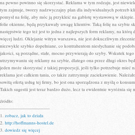
na pewno powinno się skorzystać. Reklama w tym rodzaju, jest niewiel
tym zajmuje, tworzy nadzwyczajny plan dla indywidualnych potrzeb kl
pomysł na folię, aby móc ją przykleić na gablotę wystawową w sklepi
folie okienne, będą przykuwały uwagę klientów. Taką folię na szybie s
następstwie tego też jest to jedna z najlepszych form reklamy, na którą
więcej ludzi. Oklejanie witryn warszawa, nie jest dokuczliwym zleceni
niezwykle szybko dopełniane, co kontrahentom niesłychanie się podoba
jakości, są porządne, stałe, mocno przywierają do szyby. Wskutek teg
utrzymywaniu się reklamy na szybie, dlatego ona przez długi okres bę
jeden może skorzystać z takiej propozycji, jeśli tylko potrzebuje mieć 
reklama jest całkiem tania, co także zatrzymuje zaciekawienie. Należa
sowitą ofertą usług tej firmy, bo jest ona sporządzona z myślą o kon
Takich sugestii jest teraz bardzo dużo, lecz ta ewidentnie wyróżnia się n
źródło:
———————————
1.
zobacz, jak to działa
2.
http://hoffmanns-hostel.de
3.
dowiedz się więcej