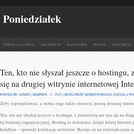
Poniedziałek
STRONA GŁÓWNA
ARCHIWUM
KATEGORIE
POGOŃ
SPIS TREŚCI
Ten, kto nie słyszał jeszcze o hostingu,
się na drugiej witrynie internetowej Int
TEN,
POSTED BY ADMIN | SIERPIEŃ - 3 - 2025 |
MOŻLIWOŚĆ KOMENTOWANIA
ZOSTAŁA W
KTO
Żeby zaprojektować, a wobec tego także stworzyć prostą domenę inter
NIE
SŁYSZAŁ
JESZCZE
Ten, kto nie słuchał jeszcze o hostingu, z pewnością nie zna się na drugi
O
HOSTINGU,
tej bardziej organizacyjnej. Hosting to dziedzina, dzięki której Internet
Z
handlem – sprawdź kolokacja serwerów. Bazuje on na zaświadczaniu us
PEWNOŚCIĄ