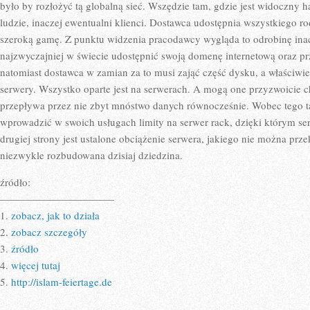
NIE
było by rozłożyć tą globalną sieć. Wszędzie tam, gdzie jest widoczny h
ZNA
ludzie, inaczej ewentualni klienci. Dostawca udostępnia wszystkiego r
SIĘ
NA
szeroką gamę. Z punktu widzenia pracodawcy wygląda to odrobinę in
DRUGIEJ
WITRYNIE
najzwyczajniej w świecie udostępnić swoją domenę internetową oraz pr
INTERNETOW
natomiast dostawca w zamian za to musi zająć część dysku, a właściwi
INTERNETU
serwery. Wszystko oparte jest na serwerach. A mogą one przyzwoicie ch
przepływa przez nie zbyt mnóstwo danych równocześnie. Wobec tego t
wprowadzić w swoich usługach limity na serwer rack, dzięki którym se
drugiej strony jest ustalone obciążenie serwera, jakiego nie można prz
niezwykle rozbudowana dzisiaj dziedzina.
źródło:
———————————
1.
zobacz, jak to działa
2.
zobacz szczegóły
3.
źródło
4.
więcej tutaj
5.
http://islam-feiertage.de