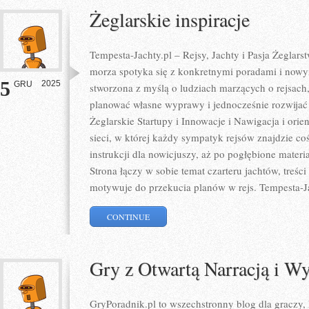
Żeglarskie inspiracje
Tempesta-Jachty.pl – Rejsy, Jachty i Pasja Żeglars
morza spotyka się z konkretnymi poradami i nowy
5
2025
GRU
stworzona z myślą o ludziach marzących o rejsach
planować własne wyprawy i jednocześnie rozwijać
Żeglarskie Startupy i Innowacje i Nawigacja i orien
sieci, w której każdy sympatyk rejsów znajdzie co
instrukcji dla nowicjuszy, aż po pogłębione mater
Strona łączy w sobie temat czarteru jachtów, treśc
motywuje do przekucia planów w rejs. Tempesta-J
CONTINUE
Gry z Otwartą Narracją i 
GryPoradnik.pl to wszechstronny blog dla graczy,