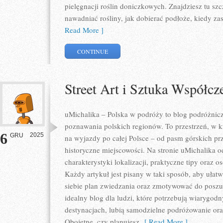
pielęgnacji roślin doniczkowych. Znajdziesz tu sz
nawadniać rośliny, jak dobierać podłoże, kiedy za
Read More ]
CONTINUE
Street Art i Sztuka Współcz
uMichalika – Polska w podróży to blog podróżniczy
poznawania polskich regionów. To przestrzeń, w k
6
2025
GRU
na wyjazdy po całej Polsce – od pasm górskich pr
historyczne miejscowości. Na stronie uMichalika 
charakterystyki lokalizacji, praktyczne tipy oraz 
Każdy artykuł jest pisany w taki sposób, aby uła
siebie plan zwiedzania oraz zmotywować do poszu
idealny blog dla ludzi, które potrzebują wiarygod
destynacjach, lubią samodzielne podróżowanie oraz
Obojętne, czy planujesz
[ Read More ]