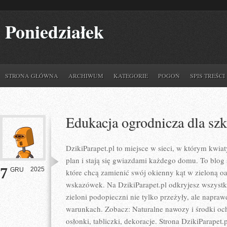
Poniedziałek
STRONA GŁÓWNA
ARCHIWUM
KATEGORIE
POGOŃ
SPIS TREŚCI
Edukacja ogrodnicza dla szk
DzikiParapet.pl to miejsce w sieci, w którym kwi
plan i stają się gwiazdami każdego domu. To blog 
7
2025
GRU
które chcą zamienić swój okienny kąt w zieloną o
wskazówek. Na DzikiParapet.pl odkryjesz wszystk
zieloni podopieczni nie tylko przeżyły, ale napr
warunkach. Zobacz: Naturalne nawozy i środki och
osłonki, tabliczki, dekoracje. Strona DzikiParapet