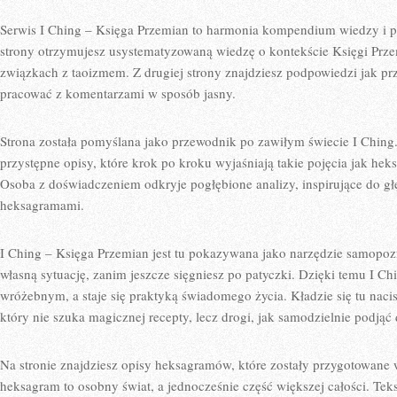
Serwis I Ching – Księga Przemian to harmonia kompendium wiedzy i p
strony otrzymujesz usystematyzowaną wiedzę o kontekście Księgi Przemi
związkach z taoizmem. Z drugiej strony znajdziesz podpowiedzi jak prz
pracować z komentarzami w sposób jasny.
Strona została pomyślana jako przewodnik po zawiłym świecie I Ching
przystępne opisy, które krok po kroku wyjaśniają takie pojęcia jak hek
Osoba z doświadczeniem odkryje pogłębione analizy, inspirujące do głę
heksagramami.
I Ching – Księga Przemian jest tu pokazywana jako narzędzie samopo
własną sytuację, zanim jeszcze sięgniesz po patyczki. Dzięki temu I Ch
wróżebnym, a staje się praktyką świadomego życia. Kładzie się tu naci
który nie szuka magicznej recepty, lecz drogi, jak samodzielnie podjąć 
Na stronie znajdziesz opisy heksagramów, które zostały przygotowan
heksagram to osobny świat, a jednocześnie część większej całości. Tek