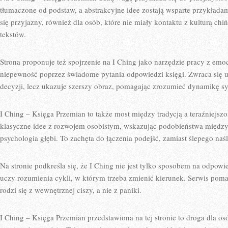
tłumaczone od podstaw, a abstrakcyjne idee zostają wsparte przykładami
się przyjazny, również dla osób, które nie miały kontaktu z kulturą ch
tekstów.
Strona proponuje też spojrzenie na I Ching jako narzędzie pracy z emo
niepewność poprzez świadome pytania odpowiedzi księgi. Zwraca się u
decyzji, lecz ukazuje szerszy obraz, pomagając zrozumieć dynamikę sy
I Ching – Księga Przemian to także most między tradycją a teraźniejsz
klasyczne idee z rozwojem osobistym, wskazując podobieństwa między 
psychologia głębi. To zachęta do łączenia podejść, zamiast ślepego naśl
Na stronie podkreśla się, że I Ching nie jest tylko sposobem na odpowi
uczy rozumienia cykli, w którym trzeba zmienić kierunek. Serwis poma
rodzi się z wewnętrznej ciszy, a nie z paniki.
I Ching – Księga Przemian przedstawiona na tej stronie to droga dla osó