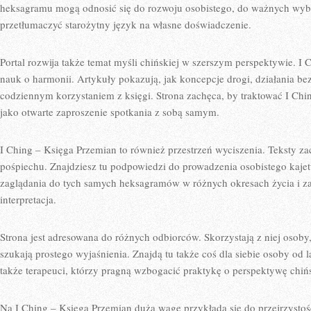
heksagramu mogą odnosić się do rozwoju osobistego, do ważnych wyb
przetłumaczyć starożytny język na własne doświadczenie.
Portal rozwija także temat myśli chińskiej w szerszym perspektywie. I 
nauk o harmonii. Artykuły pokazują, jak koncepcje drogi, działania be
codziennym korzystaniem z księgi. Strona zachęca, by traktować I Chin
jako otwarte zaproszenie spotkania z sobą samym.
I Ching – Księga Przemian to również przestrzeń wyciszenia. Teksty za
pośpiechu. Znajdziesz tu podpowiedzi do prowadzenia osobistego kaj
zaglądania do tych samych heksagramów w różnych okresach życia i zau
interpretacja.
Strona jest adresowana do różnych odbiorców. Skorzystają z niej osoby,
szukają prostego wyjaśnienia. Znajdą tu także coś dla siebie osoby od l
także terapeuci, którzy pragną wzbogacić praktykę o perspektywę chińs
Na I Ching – Księga Przemian dużą wagę przykłada się do przejrzystości