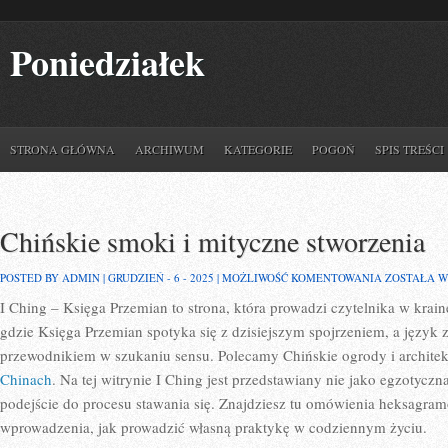
Poniedziałek
STRONA GŁÓWNA
ARCHIWUM
KATEGORIE
POGOŃ
SPIS TREŚCI
Chińskie smoki i mityczne stworzenia
CHIŃSKIE
POSTED BY ADMIN | GRUDZIEŃ - 6 - 2025 |
MOŻLIWOŚĆ KOMENTOWANIA
ZOSTAŁA 
SMOKI
I Ching – Księga Przemian to strona, która prowadzi czytelnika w kra
I
MITYCZNE
gdzie Księga Przemian spotyka się z dzisiejszym spojrzeniem, a język
STWORZENI
przewodnikiem w szukaniu sensu. Polecamy Chińskie ogrody i architek
Chinach
. Na tej witrynie I Ching jest przedstawiany nie jako egzotyczn
podejście do procesu stawania się. Znajdziesz tu omówienia heksagram
wprowadzenia, jak prowadzić własną praktykę w codziennym życiu.