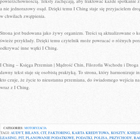
powierzchownością. Teksty zachęcają, aby traktować każde spotkanie
a nie jednorazowy osąd. Dzięki temu I Ching staje się przyjacielem dr
w chwilach zwątpienia.
Strona jest budowana jako żywy organizm. Treści są aktualizowane o k
świeże przykłady. Dzięki temu czytelnik może powracać o różnych por
odkrywać inne wątki I Ching.
I Ching – Księga Przemian | Mądrość Chin, Filozofia Wschodu i Droga
dawny tekst staje się osobistą praktyką. To strona, który harmonizuje int
kto czuje, że życie to nieustanna przemiana, do świadomego wejścia n
wraz z I Ching.
CATEGORIES:
MOTORYZACJA
TAGI:
AUDYT
,
BILANS
,
CIT
,
FAKTORING
,
KARTA KREDYTOWA
,
KOSZTY
,
KSIĘG
LEASING
,
PIT
,
PLANOWANIE PODATKOWE
,
PODATKI
,
POLISA
,
PRZYCHODY
,
RA