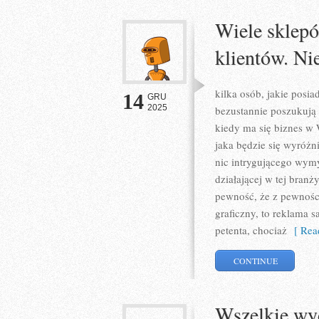
Wiele sklep
klientów. Ni
kilka osób, jakie posi
14
GRU
2025
bezustannie poszukują
kiedy ma się biznes w 
jaka będzie się wyróżn
nic intrygującego wymy
działającej w tej branż
pewność, że z pewnośc
graficzny, to reklama s
petenta, chociaż
[ Read
CONTINUE
Wszelkie wyd