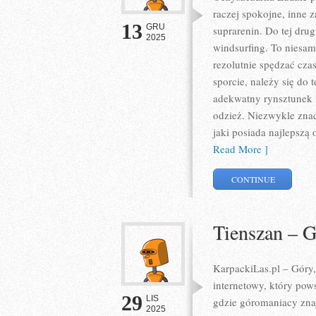
raczej spokojne, inne 
13
GRU
suprarenin. Do tej drug
2025
windsurfing. To niesam
rezolutnie spędzać cza
sporcie, należy się do
adekwatny rynsztunek 
odzież. Niezwykle znacz
jaki posiada najlepszą 
Read More ]
CONTINUE
Tienszan – G
KarpackiLas.pl – Góry,
internetowy, który pows
29
LIS
gdzie góromaniacy zna
2025