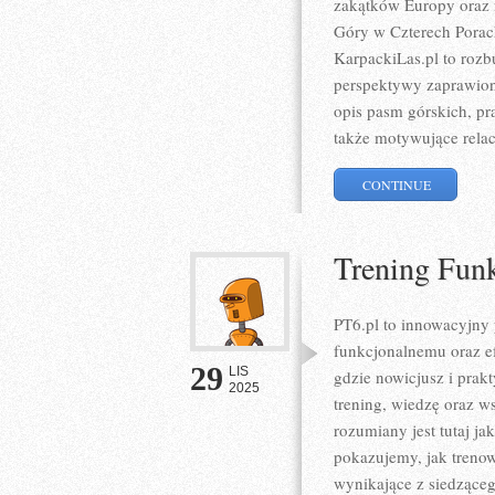
zakątków Europy oraz 
Góry w Czterech Porac
KarpackiLas.pl to roz
perspektywy zaprawion
opis pasm górskich, pr
także motywujące relac
CONTINUE
Trening Funk
PT6.pl to innowacyjny p
funkcjonalnemu oraz e
29
LIS
gdzie nowicjusz i prak
2025
trening, wiedzę oraz w
rozumiany jest tutaj ja
pokazujemy, jak treno
wynikające z siedząceg