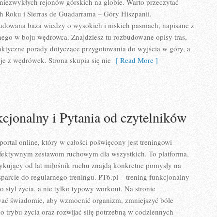
niezwykłych rejonów górskich na globie. Warto przeczytać
h Roku i Sierras de Guadarrama – Góry Hiszpanii.
budowana baza wiedzy o wysokich i niskich pasmach, napisane z
ego w boju wędrowca. Znajdziesz tu rozbudowane opisy tras,
aktyczne porady dotyczące przygotowania do wyjścia w góry, a
je z wędrówek. Strona skupia się nie
[ Read More ]
cjonalny i Pytania od czytelników
ortal online, który w całości poświęcony jest treningowi
fektywnym zestawom ruchowym dla wszystkich. To platforma,
tykujący od lat miłośnik ruchu znajdą konkretne pomysły na
sparcie do regularnego treningu. PT6.pl – trening funkcjonalny
ko styl życia, a nie tylko typowy workout. Na stronie
wać świadomie, aby wzmocnić organizm, zmniejszyć bóle
o trybu życia oraz rozwijać siłę potrzebną w codziennych