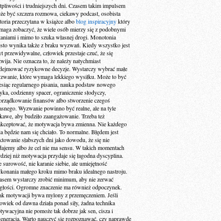
tpliwości i trudniejszych dni. Czasem takim impulsem
że być szczera rozmowa, ciekawy podcast, osobista
storia przeczytana w książce albo
blog inspiracyjny
który
maga zobaczyć, że wiele osób mierzy się z podobnymi
taniami i mimo to szuka własnej drogi. Monotonia
ęsto wynika także z braku wyzwań. Kiedy wszystko jest
yt przewidywalne, człowiek przestaje czuć, że się
zwija. Nie oznacza to, że należy natychmiast
dejmować ryzykowne decyzje. Wystarczy wybrać małe
zwanie, które wymaga lekkiego wysiłku. Może to być
esiąc regularnego pisania, nauka podstaw nowego
zyka, codzienny spacer, ograniczenie słodyczy,
orządkowanie finansów albo stworzenie czegoś
asnego. Wyzwanie powinno być realne, ale na tyle
ekawe, aby budziło zaangażowanie. Trzeba też
akceptować, że motywacja bywa zmienna. Nie każdego
ia będzie nam się chciało. To normalne. Błędem jest
aktowanie słabszych dni jako dowodu, że się nie
dajemy albo że cel nie ma sensu. W takich momentach
rdziej niż motywacja przydaje się łagodna dyscyplina.
e surowość, nie karanie siebie, ale umiejętność
konania małego kroku mimo braku idealnego nastroju.
asem wystarczy zrobić minimum, aby nie zerwać
ągłości. Ogromne znaczenie ma również odpoczynek.
ak motywacji bywa mylony z przemęczeniem. Jeśli
łowiek od dawna działa ponad siły, żadna technika
tywacyjna nie pomoże tak dobrze jak sen, cisza i
generacja. Warto nauczyć się rozpoznawać, czy naprawdę