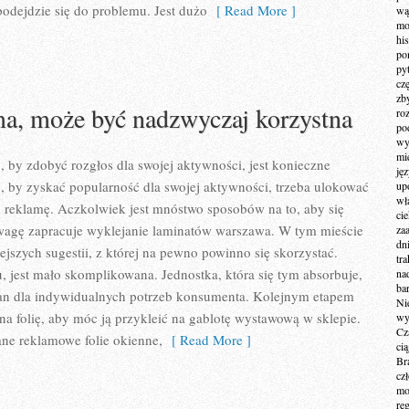
 podejdzie się do problemu. Jest dużo
[ Read More ]
wą
mo
hi
po
py
cz
zb
a, może być nadzwyczaj korzystna
ro
po
wy
mi
, by zdobyć rozgłos dla swojej aktywności, jest konieczne
ję
, by zyskać popularność dla swojej aktywności, trzeba ulokować
up
wł
 reklamę. Aczkolwiek jest mnóstwo sposobów na to, aby się
ci
wagę zapracuje wyklejanie laminatów warszawa. W tym mieście
za
dn
iejszych sugestii, z której na pewno powinno się skorzystać.
tr
 jest mało skomplikowana. Jednostka, która się tym absorbuje,
na
ba
an dla indywidualnych potrzeb konsumenta. Kolejnym etapem
Ni
na folię, aby móc ją przykleić na gablotę wystawową w sklepie.
wy
Cz
ne reklamowe folie okienne,
[ Read More ]
ci
Br
cz
mo
re