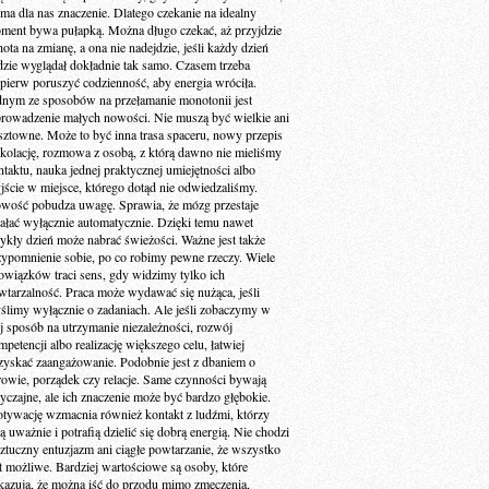
 ma dla nas znaczenie. Dlatego czekanie na idealny
ment bywa pułapką. Można długo czekać, aż przyjdzie
ota na zmianę, a ona nie nadejdzie, jeśli każdy dzień
dzie wyglądał dokładnie tak samo. Czasem trzeba
jpierw poruszyć codzienność, aby energia wróciła.
dnym ze sposobów na przełamanie monotonii jest
rowadzenie małych nowości. Nie muszą być wielkie ani
sztowne. Może to być inna trasa spaceru, nowy przepis
 kolację, rozmowa z osobą, z którą dawno nie mieliśmy
ntaktu, nauka jednej praktycznej umiejętności albo
jście w miejsce, którego dotąd nie odwiedzaliśmy.
wość pobudza uwagę. Sprawia, że mózg przestaje
iałać wyłącznie automatycznie. Dzięki temu nawet
ykły dzień może nabrać świeżości. Ważne jest także
zypomnienie sobie, po co robimy pewne rzeczy. Wiele
owiązków traci sens, gdy widzimy tylko ich
wtarzalność. Praca może wydawać się nużąca, jeśli
ślimy wyłącznie o zadaniach. Ale jeśli zobaczymy w
ej sposób na utrzymanie niezależności, rozwój
petencji albo realizację większego celu, łatwiej
zyskać zaangażowanie. Podobnie jest z dbaniem o
rowie, porządek czy relacje. Same czynności bywają
yczajne, ale ich znaczenie może być bardzo głębokie.
tywację wzmacnia również kontakt z ludźmi, którzy
ą uważnie i potrafią dzielić się dobrą energią. Nie chodzi
sztuczny entuzjazm ani ciągłe powtarzanie, że wszystko
st możliwe. Bardziej wartościowe są osoby, które
kazują, że można iść do przodu mimo zmęczenia,