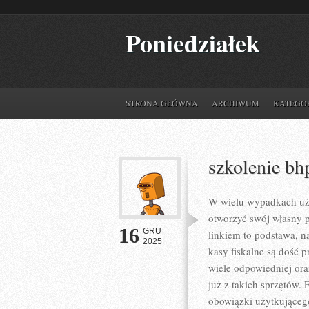
Poniedziałek
STRONA GŁÓWNA
ARCHIWUM
KATEGO
szkolenie bh
W wielu wypadkach uży
otworzyć swój własny p
16
GRU
linkiem to podstawa, n
2025
kasy fiskalne są dość 
wiele odpowiedniej oraz
już z takich sprzętów.
obowiązki użytkującego