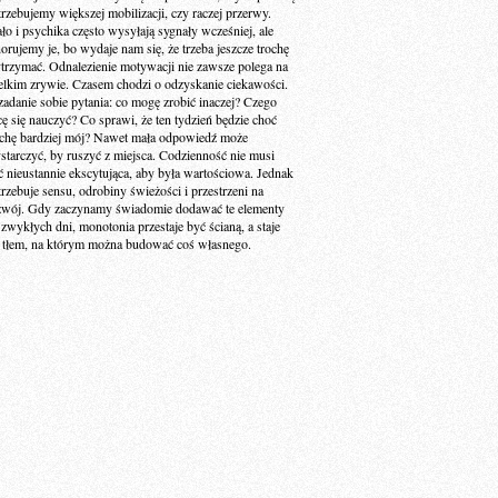
trzebujemy większej mobilizacji, czy raczej przerwy.
ało i psychika często wysyłają sygnały wcześniej, ale
norujemy je, bo wydaje nam się, że trzeba jeszcze trochę
trzymać. Odnalezienie motywacji nie zawsze polega na
elkim zrywie. Czasem chodzi o odzyskanie ciekawości.
zadanie sobie pytania: co mogę zrobić inaczej? Czego
cę się nauczyć? Co sprawi, że ten tydzień będzie choć
ochę bardziej mój? Nawet mała odpowiedź może
starczyć, by ruszyć z miejsca. Codzienność nie musi
ć nieustannie ekscytująca, aby była wartościowa. Jednak
trzebuje sensu, odrobiny świeżości i przestrzeni na
zwój. Gdy zaczynamy świadomie dodawać te elementy
 zwykłych dni, monotonia przestaje być ścianą, a staje
ę tłem, na którym można budować coś własnego.