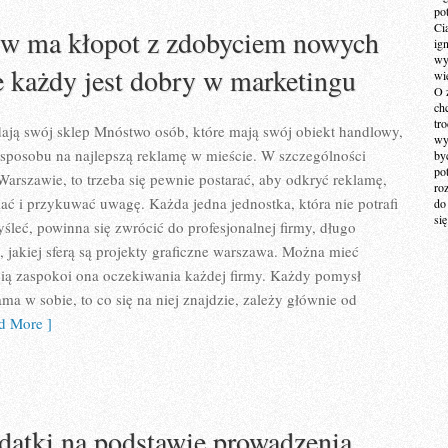
po
Ci
ów ma kłopot z zdobyciem nowych
ig
wy
e każdy jest dobry w marketingu
wi
O 
ch
tr
adają swój sklep Mnóstwo osób, które mają swój obiekt handlowy,
wy
 sposobu na najlepszą reklamę w mieście. W szczególności
by
po
Warszawie, to trzeba się pewnie postarać, aby odkryć reklamę,
ro
iać i przykuwać uwagę. Każda jedna jednostka, która nie potrafi
do
si
śleć, powinna się zwrócić do profesjonalnej firmy, długo
y, jakiej sferą są projekty graficzne warszawa. Można mieć
ią zaspokoi ona oczekiwania każdej firmy. Każdy pomysł
ama w sobie, to co się na niej znajdzie, zależy głównie od
 More ]
atki na podstawie prowadzenia