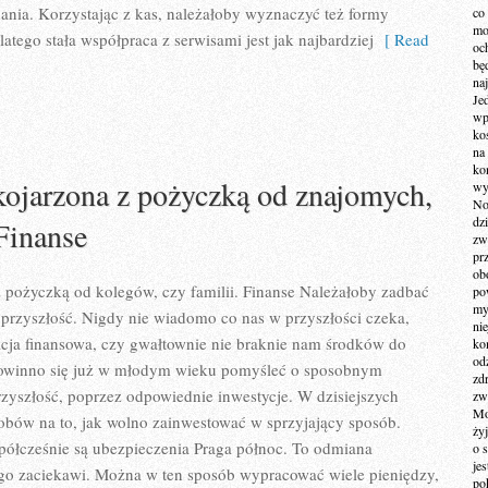
dania. Korzystając z kas, należałoby wyznaczyć też formy
co
mo
atego stała współpraca z serwisami jest jak najbardziej
[ Read
och
bę
na
Je
wp
ko
na
ko
 kojarzona z pożyczką od znajomych,
wy
No
dz
 Finanse
zw
pr
ob
z pożyczką od kolegów, czy familii. Finanse Należałoby zadbać
po
my
 przyszłość. Nigdy nie wiadomo co nas w przyszłości czeka,
ni
acja finansowa, czy gwałtownie nie braknie nam środków do
kom
od
powinno się już w młodym wieku pomyśleć o sposobnym
zd
rzyszłość, poprzez odpowiednie inwestycje. W dzisiejszych
zw
Mo
sobów na to, jak wolno zainwestować w sprzyjający sposób.
żyj
łcześnie są ubezpieczenia Praga północ. To odmiana
o 
je
ego zaciekawi. Można w ten sposób wypracować wiele pieniędzy,
po