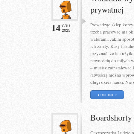
prywatnej
Prowadząc sklep korzys
14
GRU
2025
trzeba pracować ma oka
walorami. Jakim sposo
ich zalety. Kasy fiska
przyznać, że ich użytk
pewnością do miłych w
– musisz zainstalować 
łatwością można wprow
długi okres nauki. Nie
CONTINUE
Boardshorty 
Oczyszczarka Ludzie po