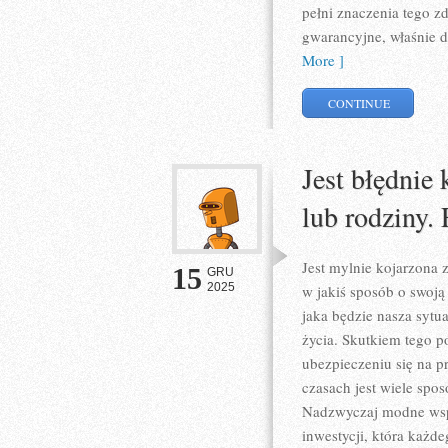
pełni znaczenia tego z
gwarancyjne, właśnie dl
More ]
CONTINUE
Jest błędnie
lub rodziny.
Jest mylnie kojarzona 
15
GRU
2025
w jakiś sposób o swoją
jaka będzie nasza sytu
życia. Skutkiem tego 
ubezpieczeniu się na p
czasach jest wiele spo
Nadzwyczaj modne wspó
inwestycji, która każd