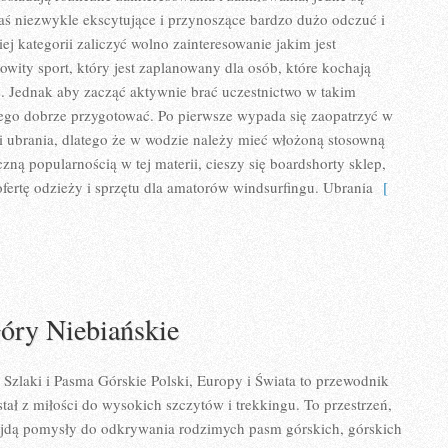
zaś niezwykle ekscytujące i przynoszące bardzo dużo odczuć i
iej kategorii zaliczyć wolno zainteresowanie jakim jest
owity sport, który jest zaplanowany dla osób, które kochają
s. Jednak aby zacząć aktywnie brać uczestnictwo w takim
 tego dobrze przygotować. Po pierwsze wypada się zaopatrzyć w
i ubrania, dlatego że w wodzie należy mieć włożoną stosowną
ną popularnością w tej materii, cieszy się boardshorty sklep,
ofertę odzieży i sprzętu dla amatorów windsurfingu. Ubrania
[
óry Niebiańskie
 Szlaki i Pasma Górskie Polski, Europy i Świata to przewodnik
tał z miłości do wysokich szczytów i trekkingu. To przestrzeń,
jdą pomysły do odkrywania rodzimych pasm górskich, górskich