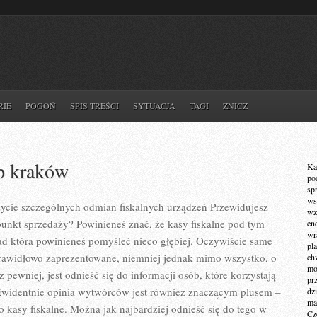
RIE
POGOŃ
SPIS TREŚCI
SYTUACJA
TAGI
ZNICZ
p kraków
Ka
po
sp
ws
cie szczególnych odmian fiskalnych urządzeń Przewidujesz
wz
unkt sprzedaży? Powinieneś znać, że kasy fiskalne pod tym
en
wr
ad która powinieneś pomyśleć nieco głębiej. Oczywiście same
pla
prawidłowo zaprezentowane, niemniej jednak mimo wszystko, o
ch
mot
 pewniej, jest odnieść się do informacji osób, które korzystają
pr
 Ewidentnie opinia wytwórców jest również znaczącym plusem –
dz
ma
 kasy fiskalne. Można jak najbardziej odnieść się do tego w
Cz