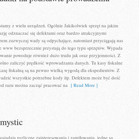
tamy z wielu urządzeń. Ogólnie Jakikolwiek sprzęt na jakim
zję odznaczać się defektami oraz bardzo atrakcyjnymi
bem zazwyczaj wady są odpychające, natomiast przyciągają nas
lne www bezsprzecznie przystają do tego typu sprzętów. Wypada
owanie powoduje również dużo trudu jak oraz przyjemności. Z
olno zaliczyć prędkość wprowadzania danych. Tu kasy fiskalne
kasę fiskalną są na pewno wielką wygodą dla ekspedientów. Z
adzić wszystkie potrzebne kody itp. Defektem może być dość
 od razu można zacząć pracować na
[ Read More ]
mystic
siadają rozliczne zainteresowania i zamiłowania, jedne są