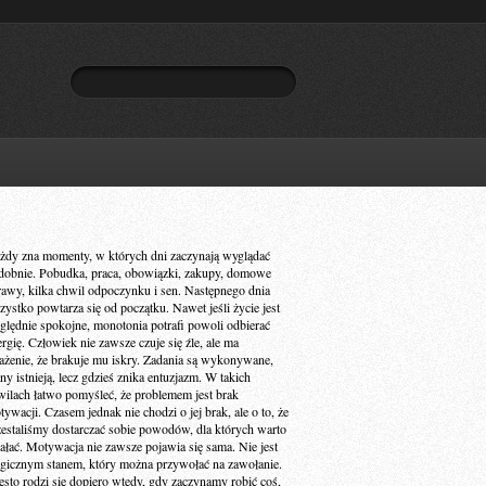
żdy zna momenty, w których dni zaczynają wyglądać
dobnie. Pobudka, praca, obowiązki, zakupy, domowe
rawy, kilka chwil odpoczynku i sen. Następnego dnia
zystko powtarza się od początku. Nawet jeśli życie jest
ględnie spokojne, monotonia potrafi powoli odbierać
ergię. Człowiek nie zawsze czuje się źle, ale ma
ażenie, że brakuje mu iskry. Zadania są wykonywane,
ny istnieją, lecz gdzieś znika entuzjazm. W takich
wilach łatwo pomyśleć, że problemem jest brak
ywacji. Czasem jednak nie chodzi o jej brak, ale o to, że
zestaliśmy dostarczać sobie powodów, dla których warto
iałać. Motywacja nie zawsze pojawia się sama. Nie jest
gicznym stanem, który można przywołać na zawołanie.
ęsto rodzi się dopiero wtedy, gdy zaczynamy robić coś,