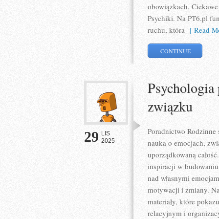
obowiązkach. Ciekawe k
Psychiki. Na PT6.pl fu
ruchu, która
[ Read Mo
CONTINUE
Psychologia 
związku
Poradnictwo Rodzinne s
29
LIS
2025
nauka o emocjach, zwią
uporządkowaną całość. 
inspiracji w budowaniu 
nad własnymi emocjami.
motywacji i zmiany. N
materiały, które pokaz
relacyjnym i organizac