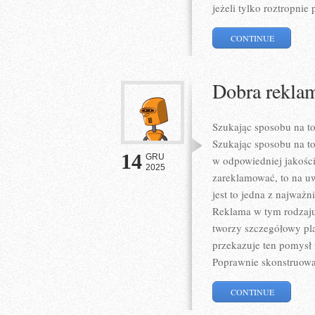
jeżeli tylko roztropnie
CONTINUE
Dobra reklam
Szukając sposobu na to
Szukając sposobu na to
14
GRU
w odpowiedniej jakości
2025
zareklamować, to na u
jest to jedna z najważn
Reklama w tym rodzaju,
tworzy szczegółowy pl
przekazuje ten pomysł 
Poprawnie skonstruowa
CONTINUE