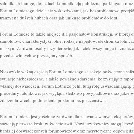
salonikach lounge, dojazdach komunikacją publiczną, parkingach oraz
Forum Lotniczego dzielą się wskazówkami, jak bezproblemowo przejść 
tranzyt na dużych hubach oraz jak uniknąć problemów do lotu.
Forum Lotnicze to także miejsce dla pasjonatów konstrukcji, w której
samolotów, charakterystyki lotne, rodzaje napędów, elektronika lotnic
maszyn. Zarówno osoby inżynierowie, jak i ciekawscy mogą tu znaleźć
przedstawionych w przystępny sposób.
Niezwykle ważną częścią Forum Lotniczego są sekcje poświęcone safet
sytuacje niebezpieczne, a także poważne zdarzenia, korzystając z raport
własnej doświadczeń. Forum Lotnicze pełni tutaj rolę uświadamiającą, p
procedury ratunkowe, jak wygląda śledztwo powypadkowe oraz jakie 
zdarzeniu w celu podniesienia poziomu bezpieczeństwa.
Forum Lotnicze jest gościnne zarówno dla zaawansowanych ekspertów, j
stawiają pierwsze kroki w świecie awii. Nowi użytkownicy mogą liczyć 
bardziej doświadczonych forumowiczów oraz merytoryczne odpowiedzi 