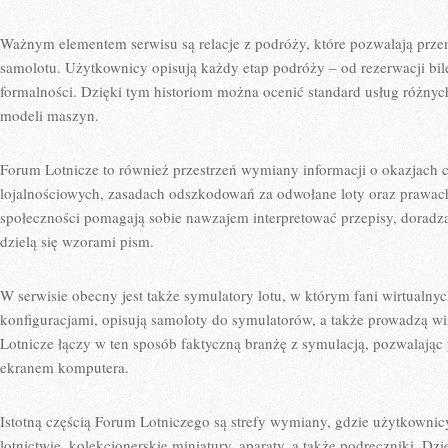
Ważnym elementem serwisu są relacje z podróży, które pozwalają prze
samolotu. Użytkownicy opisują każdy etap podróży – od rezerwacji bile
formalności. Dzięki tym historiom można ocenić standard usług różnyc
modeli maszyn.
Forum Lotnicze to również przestrzeń wymiany informacji o okazjach
lojalnościowych, zasadach odszkodowań za odwołane loty oraz prawa
społeczności pomagają sobie nawzajem interpretować przepisy, doradz
dzielą się wzorami pism.
W serwisie obecny jest także symulatory lotu, w którym fani wirtualnyc
konfiguracjami, opisują samoloty do symulatorów, a także prowadzą wir
Lotnicze łączy w ten sposób faktyczną branżę z symulacją, pozwalając p
ekranem komputera.
Istotną częścią Forum Lotniczego są strefy wymiany, gdzie użytkowni
lotnictwie, kolekcjonerskie miniatury, aparaty, a także podręczniki. Dzi