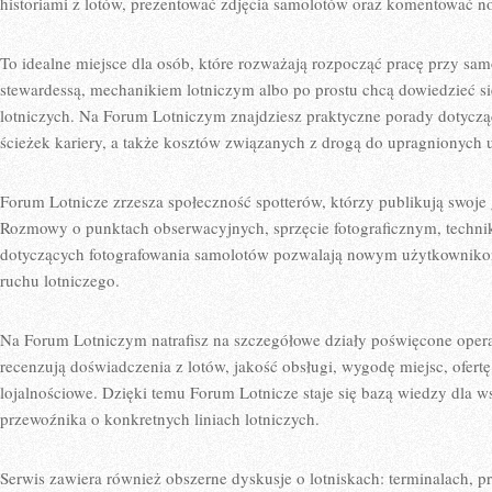
historiami z lotów, prezentować zdjęcia samolotów oraz komentować no
To idealne miejsce dla osób, które rozważają rozpocząć pracę przy sam
stewardessą, mechanikiem lotniczym albo po prostu chcą dowiedzieć si
lotniczych. Na Forum Lotniczym znajdziesz praktyczne porady dotyc
ścieżek kariery, a także kosztów związanych z drogą do upragnionych 
Forum Lotnicze zrzesza społeczność spotterów, którzy publikują swoje ga
Rozmowy o punktach obserwacyjnych, sprzęcie fotograficznym, technik
dotyczących fotografowania samolotów pozwalają nowym użytkowniko
ruchu lotniczego.
Na Forum Lotniczym natrafisz na szczegółowe działy poświęcone oper
recenzują doświadczenia z lotów, jakość obsługi, wygodę miejsc, ofert
lojalnościowe. Dzięki temu Forum Lotnicze staje się bazą wiedzy dla w
przewoźnika o konkretnych liniach lotniczych.
Serwis zawiera również obszerne dyskusje o lotniskach: terminalach, 