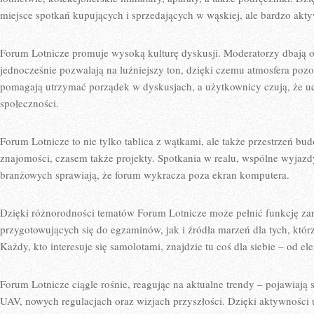
miejsce spotkań kupujących i sprzedających w wąskiej, ale bardzo aktyw
Forum Lotnicze promuje wysoką kulturę dyskusji. Moderatorzy dbają o t
jednocześnie pozwalają na luźniejszy ton, dzięki czemu atmosfera pozo
pomagają utrzymać porządek w dyskusjach, a użytkownicy czują, że ucz
społeczności.
Forum Lotnicze to nie tylko tablica z wątkami, ale także przestrzeń budo
znajomości, czasem także projekty. Spotkania w realu, wspólne wyjazd
branżowych sprawiają, że forum wykracza poza ekran komputera.
Dzięki różnorodności tematów Forum Lotnicze może pełnić funkcję za
przygotowujących się do egzaminów, jak i źródła marzeń dla tych, którzy
Każdy, kto interesuje się samolotami, znajdzie tu coś dla siebie – od 
Forum Lotnicze ciągle rośnie, reagując na aktualne trendy – pojawiają 
UAV, nowych regulacjach oraz wizjach przyszłości. Dzięki aktywności 