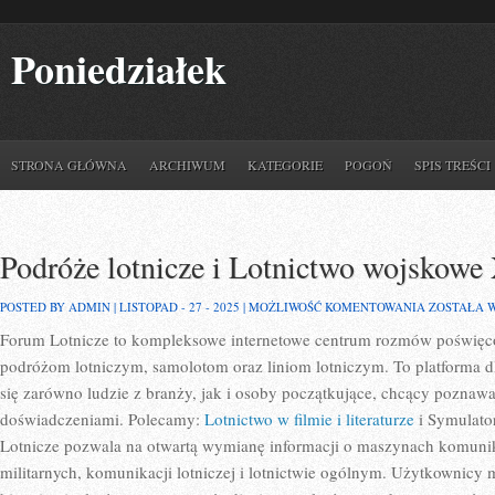
Poniedziałek
STRONA GŁÓWNA
ARCHIWUM
KATEGORIE
POGOŃ
SPIS TREŚCI
Podróże lotnicze i Lotnictwo wojskowe
PODRÓŻE
POSTED BY ADMIN | LISTOPAD - 27 - 2025 |
MOŻLIWOŚĆ KOMENTOWANIA
ZOSTAŁA 
LOTNICZE
Forum Lotnicze to kompleksowe internetowe centrum rozmów poświęco
I
LOTNICTW
podróżom lotniczym, samolotom oraz liniom lotniczym. To platforma dl
WOJSKOWE
XXI
się zarówno ludzie z branży, jak i osoby początkujące, chcący poznawać 
WIEKU
doświadczeniami. Polecamy:
Lotnictwo w filmie i literaturze
i Symulator
Lotnicze pozwala na otwartą wymianę informacji o maszynach komuni
militarnych, komunikacji lotniczej i lotnictwie ogólnym. Użytkownicy 